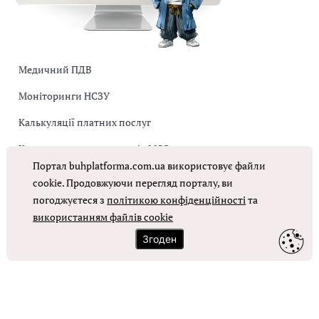
Медичний ПДВ
Моніторинги НСЗУ
Калькуляції платних послуг
Коригувальна накладна від МОЗ
Портал buhplatforma.com.ua використовує файли
Оплата праці в КНП
cookie. Продовжуючи перегляд порталу, ви
погоджуєтеся з
політикою конфіденційності
та
ОТРИМАТИ ДОСТУП
використанням файлів cookie
Згоден