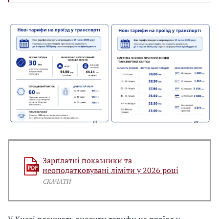
Зарплатні показники та
неоподатковувані ліміти у 2026 році
СКАЧАТИ
У Києві планують оновити тарифи на проїзд у