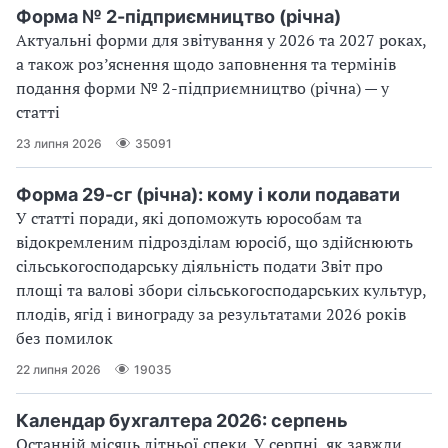
Форма № 2-підприємництво (річна)
Актуальні форми для звітування у 2026 та 2027 роках,
а також роз’яснення щодо заповнення та термінів
подання форми № 2-підприємництво (річна) — у
статті
23 липня 2026
35091
Форма 29-сг (річна): кому і коли подавати
У статті поради, які допоможуть юрособам та
відокремленим підрозділам юросіб, що здійснюють
сільськогосподарську діяльність подати Звіт про
площі та валові збори сільськогосподарських культур,
плодів, ягід і винограду за результатами 2026 років
без помилок
22 липня 2026
19035
Календар бухгалтера 2026: серпень
Останній місяць літньої спеки. У серпні, як завжди,