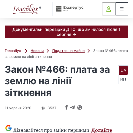
Документальні перевірки ДПС: що змінилося після 1
серпня →
Головбух
Новини
Податок на майно
Закон №466: плата
за землю на лінії зіткнення
Закон №466: плата за
UA
землю на лінії
RU
зіткнення
11 червня 2020
3537
Дізнавайтеся про зміни першими.
Додайте