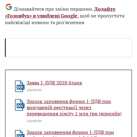
Дізнавайтеся про зміни першими.
Додайте
«Головбух» в улюблені Google
, щоб не пропустити
найсвіжіші новини та роз’яснення
Заява 1-ПДВ 2020 бланк
скачати
Зразок заповненя форми 1-ПДВ при
вимушеній реєстрації через
перевищення ліміту 1 млн грн (юрособа)
скачати
Зразок заповнення форми 1-ПДВ при