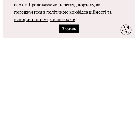
Оплата праці в КНП
cookie. Продовжуючи перегляд порталу, ви
погоджуєтеся з
політикою конфіденційності
та
використанням файлів cookie
ОТРИМАТИ ДОСТУП
Згоден
Контакти
Зворотний зв'язок
Карта сайту
Політика використання файлів cookie
Політика конфіденційності
© Головбух, 2026. Усі права захищено