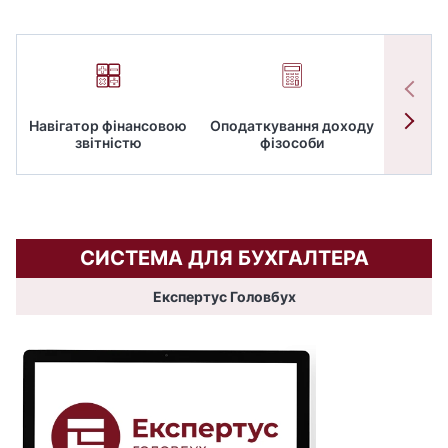
Навігатор фінансовою
Оподаткування доходу
ПД
звітністю
фізособи
СИСТЕМА ДЛЯ БУХГАЛТЕРА
Експертус Головбух