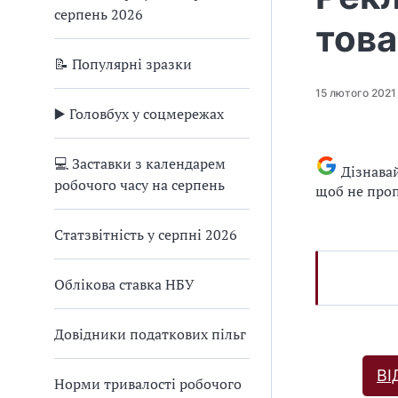
серпень 2026
това
📝 Популярні зразки
15 лютого 2021
▶️ Головбух у соцмережах
💻 Заставки з календарем
Дізнава
робочого часу на серпень
щоб не проп
Статзвітність у серпні 2026
Облікова ставка НБУ
Довідники податкових пільг
ВІ
Норми тривалості робочого