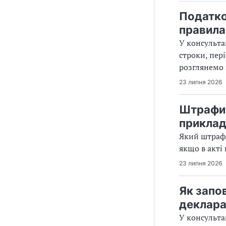
Податко
правила
У консульта
строки, пер
розглянемо 
23 липня 2026
Штрафи 
приклад
Який штраф 
якщо в акті 
23 липня 2026
Як запо
деклара
У консульта