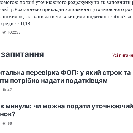
помогою подачі уточнюючого розрахунку та як заповнити 
 звіту. Розглянемо приклади заповнення уточнюючого ро
 помилок, які занизили чи завищили податкові зобов’яза
 кредит з ПДВ
102233
 запитання
Усі питанн
тальна перевірка ФОП: у який строк та 
ти потрібно надати податківцям
47
ів минули: чи можна подати уточнюючий
нок?
59