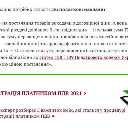
рацію потрібно скласти
дві податкові накладні
:
 на постачання товарів виходячи з договірної ціни. А вона
тної роздачі дорівнює 0 грн (відповідно — і нульова сума
П
 на суму перевищення ціни придбання (для самостійно ви
 — звичайної ціни) товарів над фактичною ціною їх постач
 15 — «Складена на суму перевищення бази оподаткуванн
ної відповідно до
статей 188 і 189 Податкового кодексу Ук
ною ціною постачання».
ЄСТРАЦІЯ ПЛАТНИКОМ ПДВ 2021 ⚡️
ксперт розбирає 5 важливих змін, які сталися у процедурі
страції платником ПДВ ⏩