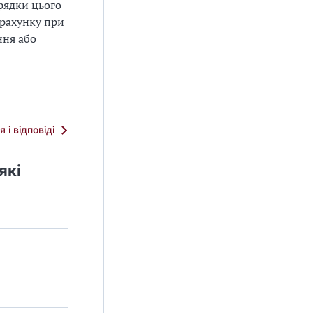
рядки цього
зрахунку при
ння або
я і відповіді
які