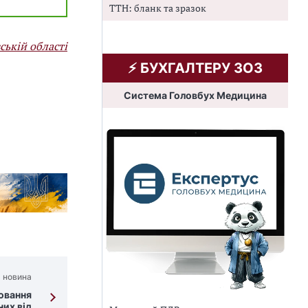
ТТН: бланк та зразок
ській області
⚡️ БУХГАЛТЕРУ ЗОЗ
Система Головбух Медицина
 новина
ювання
них від