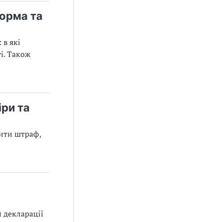
орма та
 в які
і. Також
ри та
тити штраф,
й декларації