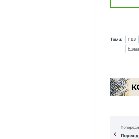
Теми:
ПДВ
Нарах
Попередн
Перехід 