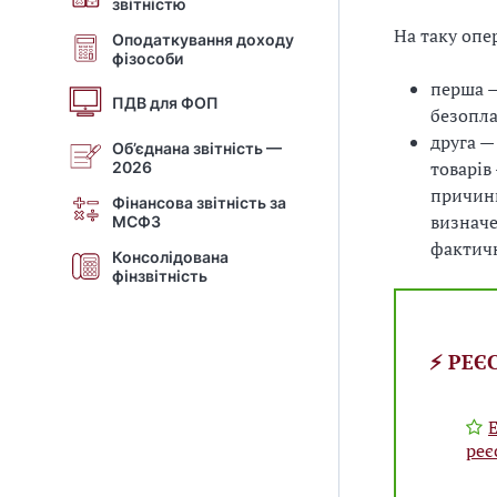
звітністю
На таку опе
Оподаткування доходу
фізособи
перша —
ПДВ для ФОП
безопла
друга —
Об’єднана звітність —
товарів
2026
причини
Фінансова звітність за
визначе
МСФЗ
фактич
Консолідована
фінзвітність
⚡️ РЕ
Е
реє