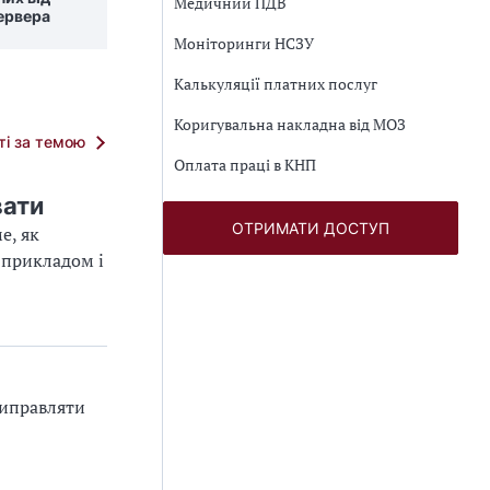
Медичний ПДВ
ервера
Моніторинги НСЗУ
Калькуляції платних послуг
Коригувальна накладна від МОЗ
тті за темою
Оплата праці в КНП
вати
ОТРИМАТИ ДОСТУП
е, як
 прикладом і
виправляти