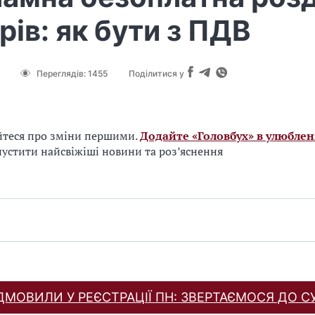
рів: як бути з ПДВ
Переглядів:
1455
Поділитися у
йтеся про зміни першими.
Додайте «Головбух» в улюблен
устити найсвіжіші новини та роз’яснення
ДМОВИЛИ У РЕЄСТРАЦІЇ ПН: ЗВЕРТАЄМОСЯ ДО С