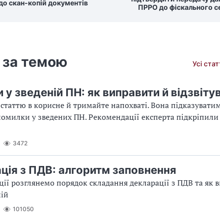
до скан-копій документів
ПРРО до фіскального с
 за темою
Усі ста
у зведеній ПН: як виправити й відзвіту
статтю в корисне й тримайте напохваті. Вона підказуватим
омилки у зведених ПН. Рекомендації експерта підкріпили
3472
ція з ПДВ: алгоритм заповнення
ції розглянемо порядок складання декларації з ПДВ та як 
ній
101050