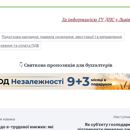
За інформацією ГУ ДПС у Львів
Податкова накладна: правила складання, реєстрації та виправлення
ування та сплата ПДВ
👇
Святкова пропозиція для бухгалтерів
Наступна
я новина
Як суб’єкту господар
до е-трудової книжки: які
підтвердити передачу да