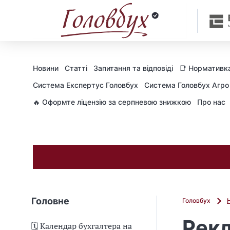
Новини
Статті
Запитання та відповіді
📑 Нормативка
Cистема Експертус Головбух
Система Головбух Агро
🔥 Оформте ліцензію за серпневою знижкою
Про нас
Головне
Головбух
Рекл
🗓️ Календар бухгалтера на