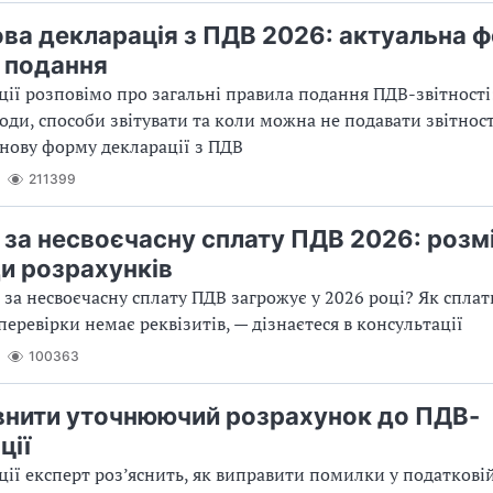
ва декларація з ПДВ 2026: актуальна ф
 подання
ції розповімо про загальні правила подання ПДВ-звітності:
іоди, способи звітувати та коли можна не подавати звітност
нову форму декларації з ПДВ
211399
за несвоєчасну сплату ПДВ 2026: розмі
и розрахунків
за несвоєчасну сплату ПДВ загрожує у 2026 році? Як спла
перевірки немає реквізитів, — дізнаєтеся в консультації
100363
внити уточнюючий розрахунок до ПДВ-
ції
ції експерт роз’яснить, як виправити помилки у податкові