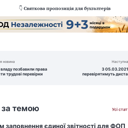
👇
Святкова пропозиція для бухгалтерів
я новина
Наступна
 владу позбавили права
З 05.03.2021
ти трудові перевірки
перевірятимуть диста
 за темою
Усі ста
м заповнення єдиної звітності для ФОП