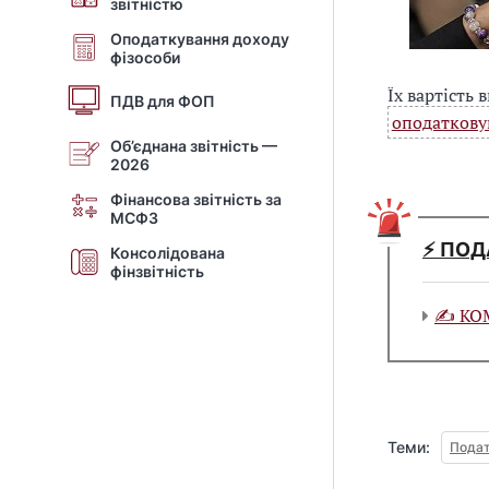
звітністю
Оподаткування доходу
фізособи
Їх вартість
ПДВ для ФОП
оподатков
Об’єднана звітність —
2026
Фінансова звітність за
МСФЗ
⚡️ ПО
Консолідована
фінзвітність
✍ КОМ
Теми:
Подат