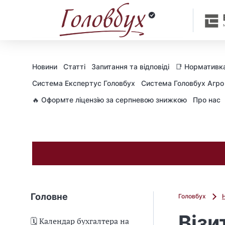
Новини
Статті
Запитання та відповіді
📑 Нормативка
Cистема Експертус Головбух
Система Головбух Агро
🔥 Оформте ліцензію за серпневою знижкою
Про нас
Головне
Головбух
Візи
🗓️ Календар бухгалтера на