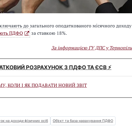
 включають до загального оподаткованого місячного доходу
ують ПДФО
за ставкою 18%.
За інформацією ГУ ДПС у Тернопіль
ДАТКОВИЙ РОЗРАХУНОК З ПДФО ТА ЄСВ ⚡️
У, КОЛИ І ЯК ПОДАВАТИ НОВИЙ ЗВІТ
ок на доходи фізичних осіб
Об’єкт та база нарахування ПДФО