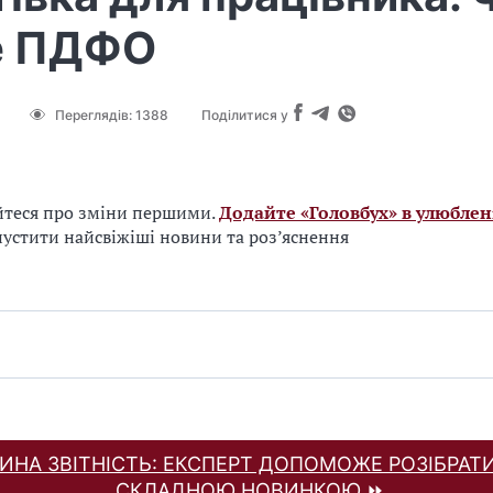
е ПДФО
Переглядів:
1388
Поділитися у
йтеся про зміни першими.
Додайте «Головбух» в улюблен
устити найсвіжіші новини та роз’яснення
ДИНА ЗВІТНІСТЬ: ЕКСПЕРТ ДОПОМОЖЕ РОЗІБРАТИ
СКЛАДНОЮ НОВИНКОЮ ⏩