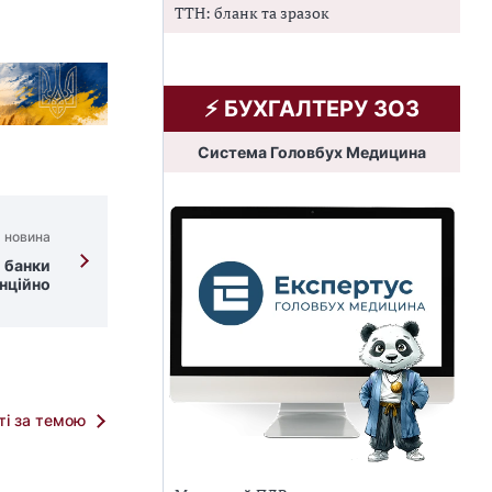
ТТН: бланк та зразок
⚡️ БУХГАЛТЕРУ ЗОЗ
Система Головбух Медицина
 новина
 банки
нційно
тті за темою