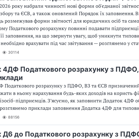
 2026 року набрали чинності нові форми об'єднаної звітнос
 збору та ЄСВ, а також оновлений Порядок їх заповнення. 
ь розмежував форми звітності для юридичних осіб та сам
орму Податкового розрахунку повинні подавати підприємці,
 її заповнення, на що звернути увагу, щоб уникнути типов
 необхідно врахувати під час звітування — розглянемо у ста
30114
 4ДФ Податкового розрахунку з ПДФО,
иклади
Ф Податкового розрахунку з ПДФО, ВЗ та ЄСВ призначений
жати в ньому нарахування будь-яких доходів на користь фі
ізосіб-підприємців. З’ясуємо, як заповнити Додаток 4ДФ о
а розглянемо приклади заповнення Додатка 4ДФ для типови
88156
 Д6 до Податкового розрахунку з ПДФО