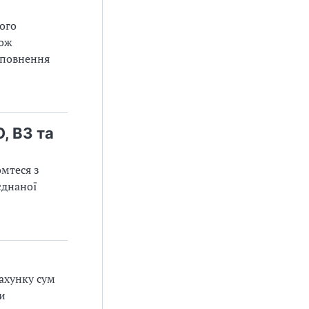
вого
кож
аповнення
, ВЗ та
мтеся з
єднаної
ахунку сум
и