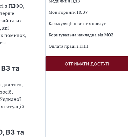
Медичний ПДВ
ті з ПДФО,
Моніторинги НСЗУ
Вперше
озайнятих
Калькуляції платних послуг
 які
их помилок,
Коригувальна накладна від МОЗ
тті
Оплата праці в КНП
ОТРИМАТИ ДОСТУП
 ВЗ та
 для того,
зосіб,
б’єднаної
х ситуацій
, ВЗ та