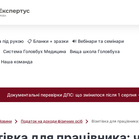
 під рукою
📋 Бланки + зразки
🔊 Вебінари та семінари
Система Головбух Медицина
Вища школа Головбуха
Наша команда
Документальні перевірки ДПС: що змінилося після 1 серпня
Новини
Податок на доходи фізичних осіб
Візитівка для працівника
тівка для працівника: 