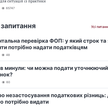
для ситуацій із практики
65747
 запитання
Усі питанн
тальна перевірка ФОП: у який строк та 
ти потрібно надати податківцям
48
ів минули: чи можна подати уточнюючий
нок?
60
ро незастосування податкових різниць: 
го потрібно видати