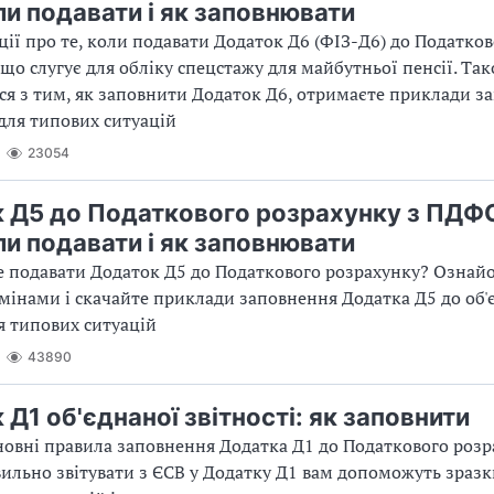
ли подавати і як заповнювати
ції про те, коли подавати Додаток Д6 (ФІЗ-Д6) до Податко
 що слугує для обліку спецстажу для майбутньої пенсії. Та
я з тим, як заповнити Додаток Д6, отримаєте приклади з
для типових ситуацій
23054
 Д5 до Податкового розрахунку з ПДФО
ли подавати і як заповнювати
 подавати Додаток Д5 до Податкового розрахунку? Ознайо
мінами і скачайте приклади заповнення Додатка Д5 до об'
ля типових ситуацій
43890
Д1 об'єднаної звітності: як заповнити
новні правила заповнення Додатка Д1 до Податкового розр
вильно звітувати з ЄСВ у Додатку Д1 вам допоможуть зразк