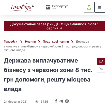
Документальні перевірки ДПС: що змінилося після 1
серпня →
Головбух
Новини
Податкові новини
Держава
виплачуватиме бізнесу з червоної зони 8 тис. грн допомоги, решту
місцева влада
Держава виплачуватиме
UA
бізнесу з червоної зони 8 тис.
RU
грн допомоги, решту місцева
влада
24 березня 2021
5435