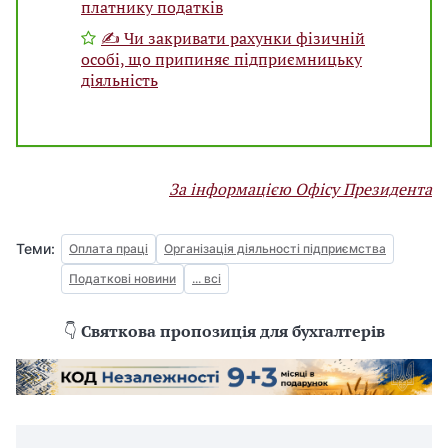
платнику податків
✍ Чи закривати рахунки фізичній
особі, що припиняє підприємницьку
діяльність
За інформацією Офісу Президента
Теми:
Оплата праці
Організація діяльності підприємства
Податкові новини
... всі
👇
Святкова пропозиція для бухгалтерів