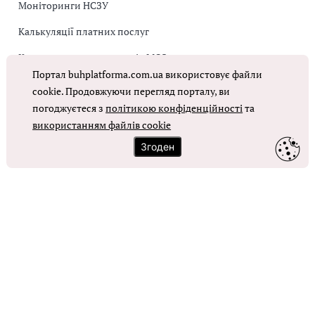
Моніторинги НСЗУ
Калькуляції платних послуг
Коригувальна накладна від МОЗ
Портал buhplatforma.com.ua використовує файли
Оплата праці в КНП
cookie. Продовжуючи перегляд порталу, ви
погоджуєтеся з
політикою конфіденційності
та
використанням файлів cookie
ОТРИМАТИ ДОСТУП
Згоден
Контакти
Зворотний зв'язок
Карта сайту
Політика використання файлів cookie