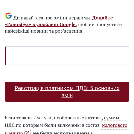
Дізнавайтеся про зміни першими.
Додайте
«Головбух» в улюблені Google
, щоб не пропустити
найсвіжіші новини та роз’яснення
Реєстрація платником ПДВ: 5 основних
змін
Если товары / услуги, необоротные активы, суммы
НДС по которым были включены в состав
налогового
кредита
,
не были использованы
в