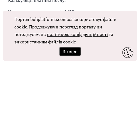
Калькуляції платних послуг
Коригувальна накладна від МОЗ
Портал buhplatforma.com.ua використовує файли
Оплата праці в КНП
cookie. Продовжуючи перегляд порталу, ви
погоджуєтеся з
політикою конфіденційності
та
ОТРИМАТИ ДОСТУП
використанням файлів cookie
Згоден
Контакти
Зворотний зв'язок
Карта сайту
Політика використання файлів cookie
Політика конфіденційності