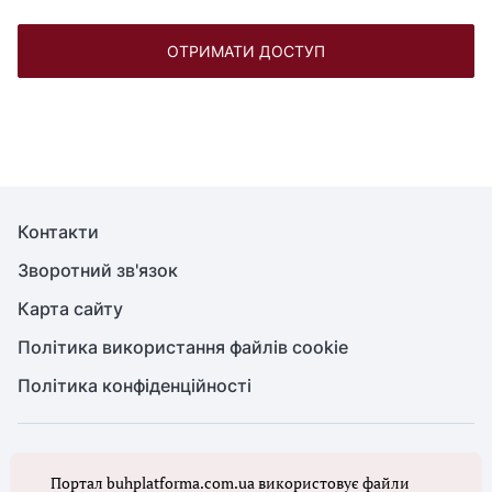
ОТРИМАТИ ДОСТУП
Контакти
Зворотний зв'язок
Карта сайту
Політика використання файлів cookie
Політика конфіденційності
© Головбух, 2026. Усі права захищено
Портал buhplatforma.com.ua використовує файли
Повне або часткове копіювання будь-яких матеріалів сайту,