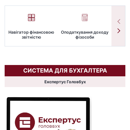
Навігатор фінансовою
Оподаткування доходу
ПД
звітністю
фізособи
СИСТЕМА ДЛЯ БУХГАЛТЕРА
Експертус Головбух