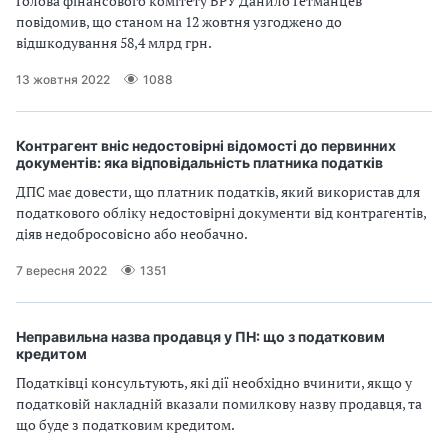
Голова фінансового комітету ВРУ Данило Гетманцев
повідомив, що станом на 12 жовтня узгоджено до
відшкодування 58,4 млрд грн.
13 жовтня 2022
1088
Контрагент вніс недостовірні відомості до первинних
документів: яка відповідальність платника податків
ДПС має довести, що платник податків, який використав для
податкового обліку недостовірні документи від контрагентів,
діяв недобросовісно або необачно.
7 вересня 2022
1351
Неправильна назва продавця у ПН: що з податковим
кредитом
Податківці консультують, які дії необхідно вчинити, якщо у
податковій накладній вказали помилкову назву продавця, та
що буде з податковим кредитом.