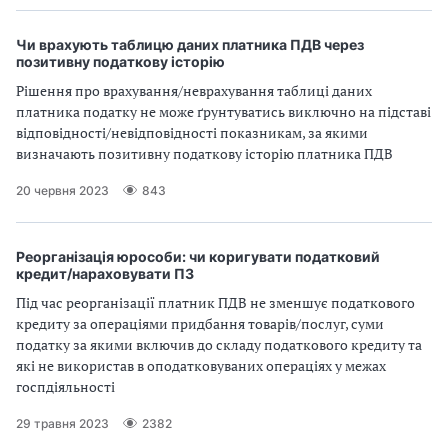
Чи врахують таблицю даних платника ПДВ через
позитивну податкову історію
Рішення про врахування/неврахування таблиці даних
платника податку не може ґрунтуватись виключно на підставі
відповідності/невідповідності показникам, за якими
визначають позитивну податкову історію платника ПДВ
20 червня 2023
843
Реорганізація юрособи: чи коригувати податковий
кредит/нараховувати ПЗ
Під час реорганізації платник ПДВ не зменшує податкового
кредиту за операціями придбання товарів/послуг, суми
податку за якими включив до складу податкового кредиту та
які не використав в оподатковуваних операціях у межах
госпдіяльності
29 травня 2023
2382