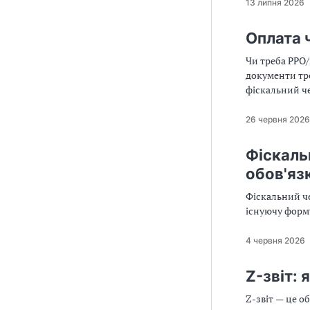
13 липня 2026
Оплата 
Чи треба РРО/
документи тре
фіскальний че
26 червня 2026
Фіскаль
обов'яз
Фіскальний че
існуючу форму
4 червня 2026
Z-звіт:
Z-звіт — це о