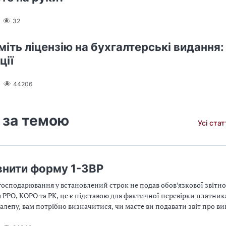
32
іть ліцензію на бухгалтерські видання:
ції
44206
 за темою
Усі ста
внити форму 1-ЗВР
господарювання у встановлений строк не подав обов’язкової звітно
РРО, КОРО та РК, це є підставою для фактичної перевірки платника
алепу, вам потрібно визначитися, чи маєте ви подавати звіт про в