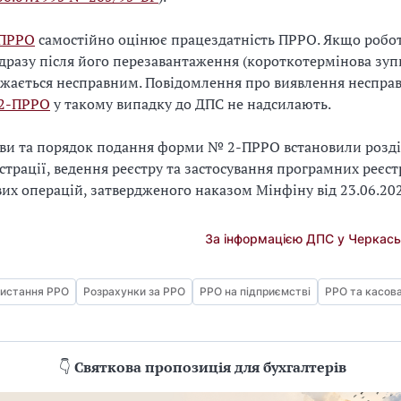
ПРРО
самостійно оцінює працездатність ПРРО. Якщо робо
дразу після його перезавантаження (короткотермінова зупи
жається несправним. Повідомлення про виявлення несправ
2-ПРРО
у такому випадку до ДПС не надсилають.
ви та порядок подання форми № 2-ПРРО встановили розді
страції, ведення реєстру та застосування програмних реєст
их операцій, затвердженого наказом Мінфіну від 23.06.20
За інформацією ДПС у Черкаськ
истання РРО
Розрахунки за РРО
РРО на підприємстві
РРО та касов
👇
Святкова пропозиція для бухгалтерів