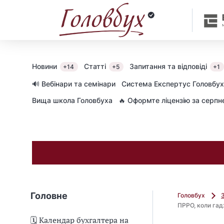
Новини
Статті
Запитання та відповіді
+14
+5
+1
🔊 Вебінари та семінари
Cистема Експертус Головбух
Вища школа Головбуха
🔥 Оформте ліцензію за серп
Головне
Головбух
ПРРО, коли га
🗓️ Календар бухгалтера на