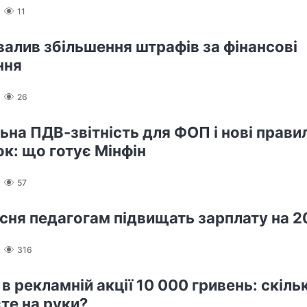
11
валив збільшення штрафів за фінансові
ння
26
ьна ПДВ-звітність для ФОП і нові прави
ок: що готує Мінфін
57
ресня педагогам підвищать зарплату на 
316
в рекламній акції 10 000 гривень: скіль
те на руки?