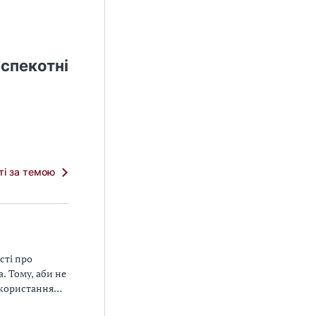
 спекотні
тті за темою
сті про
. Тому, аби не
икористання