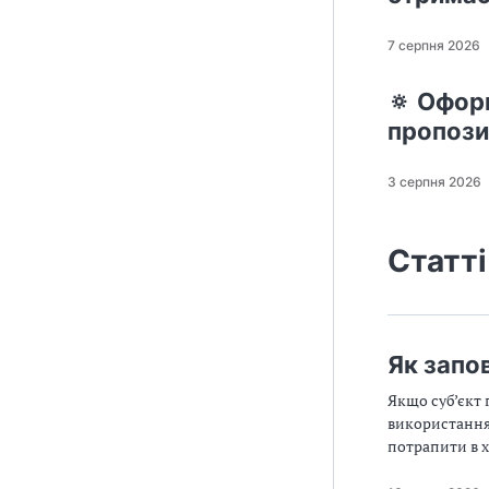
7 серпня 2026
🔅 Оформ
пропози
3 серпня 2026
Статті
Як запо
Якщо суб’єкт 
використання 
потрапити в х
КОРО, РК