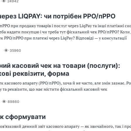
24942
через LIQPAY: чи потрібен РРО/пРРО
пРРО при продажу товарів і послуг через LiqPay та інші платіжні си
ба надати покупцю і чи треба тут фіскальний чек РРО/пРРО? Коли
к РРО/пРРО при платежі через LiqPay? Відповіді — у консультації
35960
ний касовий чек на товари (послуги):
кові реквізити, форма
к касового апарату (РРО/пРРО), хоча й не часто, але змін зазнає. Р
 та реквізити, що має містити фіскальний касовий чек
89860
 як сформувати
бов’язковий денний звіт касового апарату — як звичайного, так і пр