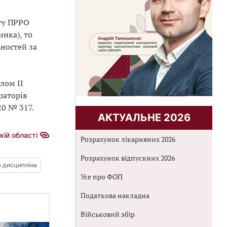
ту ПРРО
нка), то
ностей за
лом ІІ
раторів
20 № 317.
АКТУАЛЬНЕ 2026
ій області
Розрахунок лікарняних 2026
Розрахунок відпускних 2026
а дисципліна
Усе про ФОП
Податкова накладна
Військовий збір