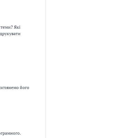
стеми? Які
 друкувати
озглянемо його
ограмного.