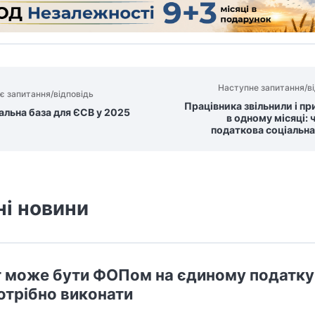
Наступне запитання/ві
є запитання/відповідь
Працівника звільнили і п
льна база для ЄСВ у 2025
в одному місяці: 
податкова соціальна
ні новини
 може бути ФОПом на єдиному податку:
отрібно виконати