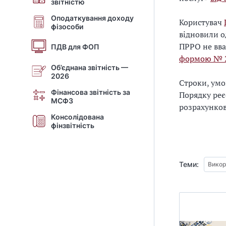
звітністю
Оподаткування доходу
Користувач
фізособи
відновили о
ПРРО не вва
ПДВ для ФОП
формою № 
Об’єднана звітність —
2026
Строки, умо
Фінансова звітність за
Порядку реє
МСФЗ
розрахунков
Консолідована
фінзвітність
Теми:
Викор