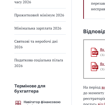
часу 2026
перезав
неспра
Прожитковий мінімум 2026
Мінімальна зарплата 2026
Відпові
Святкові та неробочі дні
2026
Як
СК
Податкова соціальна пільга
Як
2026
СК
Термінове для
На період
в
бухгалтера
до моменту 
реєстраторі
Навігатор фінансовою
послуг»
від