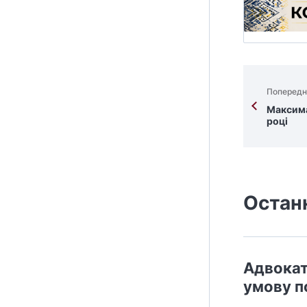
Попередн
Максима
році
Остан
Адвокат
умову п