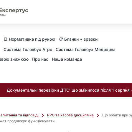
📑 Нормативка під рукою
📋 Бланки + зразки
Система Головбух Агро
Система Головбух Медицина
невою знижкою
Про нас
Наша команда
Документальні перевірки ДПС: що змінилося після 1 серпня
Запитання та відповіді
РРО та касова дисципліна
Що робити при з
джет продовжує функціонувати