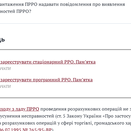
антаження ПРРО надавати повідомлення про виявлення
вностей ПРРО?
дь
 зареєструвати стаціонарний РРО. Пам’ятка
АЧАТИ
 зареєструвати програмний РРО. Пам’ятка
АЧАТИ
иходу з ладу ПРРО
проведення розрахункових операцій не
усунення несправностей (ст. 5 Закону України «Про застос
в розрахункових операцій у сфері торгівлі, громадського х
 06.07.1995 № 265/95-ВР
).