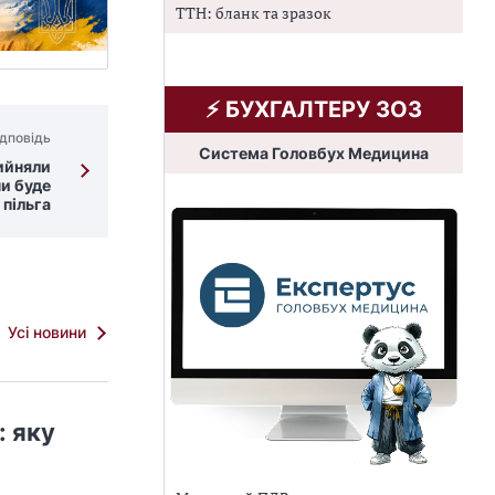
ТТН: бланк та зразок
⚡️ БУХГАЛТЕРУ ЗОЗ
дповідь
Система Головбух Медицина
рийняли
чи буде
 пільга
Усі новини
 яку