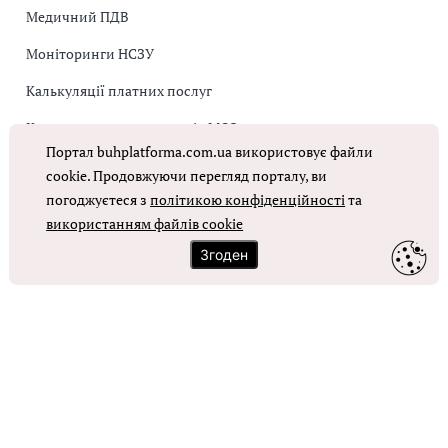
Медичний ПДВ
Моніторинги НСЗУ
Калькуляції платних послуг
Коригувальна накладна від МОЗ
Портал buhplatforma.com.ua використовує файли
Оплата праці в КНП
cookie. Продовжуючи перегляд порталу, ви
погоджуєтеся з
політикою конфіденційності
та
ОТРИМАТИ ДОСТУП
використанням файлів cookie
Згоден
Контакти
Зворотний зв'язок