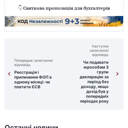
👇
Святкова пропозиція для бухгалтерів
Наступне
запитання/
відповідь
Попереднє запитання/
Чи подавати
відповідь
юрособам 3
групи
Реєстрація і
декларацію за
припинення ФОП в
період без
одному місяці: чи
доходу, якщо
платити ЄСВ
дохід був у
попередніх
періодах року
Останні новини