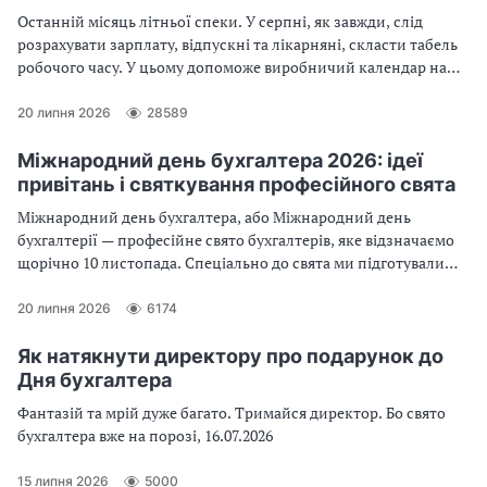
Останній місяць літньої спеки. У серпні, як завжди, слід
розрахувати зарплату, відпускні та лікарняні, скласти табель
робочого часу. У цьому допоможе виробничий календар на
серпень 2026, а сплатити податки — податковий календар на
серпень 2026. Вчасно подати податкову, фінансову та
20 липня 2026
28589
статистичну звітність — у поміч Вам бухгалтерський календар
на серпень 2026
Міжнародний день бухгалтера 2026: ідеї
привітань і святкування професійного свята
Міжнародний день бухгалтера, або Міжнародний день
бухгалтерії — професійне свято бухгалтерів, яке відзначаємо
щорічно 10 листопада. Спеціально до свята ми підготували
для вас п'ять порад, як незвично провести цей день
20 липня 2026
6174
Як натякнути директору про подарунок до
Дня бухгалтера
Фантазій та мрій дуже багато. Тримайся директор. Бо свято
бухгалтера вже на порозі, 16.07.2026
15 липня 2026
5000