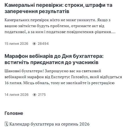
Камеральні перевірки: строки, штрафи та
заперечення результатів
Камеральних перевірок ніхто не може уникнути. Якщо з
вашою звітністю будуть проблеми, отримаєте акт від
податкової, а за ним і податкове повідомлення-рішення.
Дізнайтеся, що таке камеральна перевірка, як штрафують і чи
можна подати заперечення до акту камеральної перевірки
15 липня 2026
28494
Марафон вебінарів до Дня бухгалтера:
встигніть приєднатися до учасників
Шановні бухгалтери! Запрошуємо вас на святковий
вебінарний марафон від Експертус Головбух, який відбудеться
16 липня. Місць обмаль, тому не зволікайте із реєстрацією
14 липня 2026
2175
Головне
🗓️ Календар бухгалтера на серпень 2026