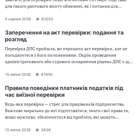
для такого раптового візиту обмежені, як і питання для
перевірки. Експерт нагадує випадки, коли Держпраці може
провести позапланову перевірку, і розміри трудових штрафів
5 серпня 2026
83223
у 2026 році
Заперечення на акт перевірки: подання та
розгляд
Перевірка ДПС пройшла, ви отримали акт перевірки, але не
погоджуєтеся з його положеннями. Окрім проведення
адміністративного або судового оскарження рішень ДПС є ще
один механізм — це подання заперечення на акт перевірки.
Сьогодні в консультації про заперечення на акт перевірки,
15 липня 2026
87650
строки подання заперечення на акт перевірки та розгляд
заперечення на акт перевірки
Правила поведінки платників податків під
час виїзної перевірки
Будь-яка перевірка — стрес для працівників підприємства.
Важливо морально до неї підготуватися, знати свої права та,
якщо можливо, убезпечитися від проблем, які можуть
виникнути після перевірки
15 липня 2026
3636