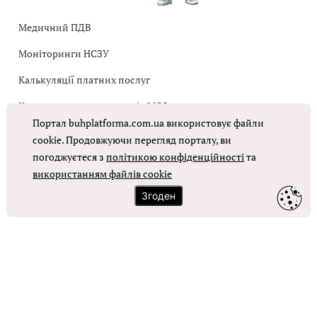
Медичний ПДВ
Моніторинги НСЗУ
Калькуляції платних послуг
Коригувальна накладна від МОЗ
Портал buhplatforma.com.ua використовує файли
Оплата праці в КНП
cookie. Продовжуючи перегляд порталу, ви
погоджуєтеся з
політикою конфіденційності
та
ОТРИМАТИ ДОСТУП
використанням файлів cookie
Згоден
Контакти
Зворотний зв'язок