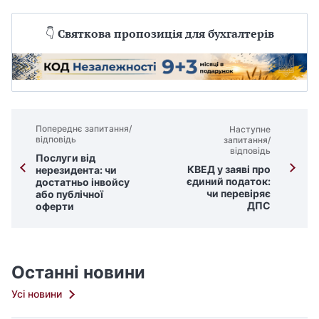
👇
Святкова пропозиція для бухгалтерів
Попереднє запитання/
Наступне
відповідь
запитання/
відповідь
Послуги від
КВЕД у заяві про
нерезидента: чи
єдиний податок:
достатньо інвойсу
чи перевіряє
або публічної
ДПС
оферти
Останні новини
Усі новини