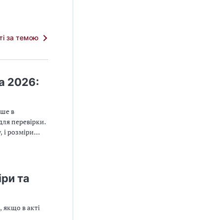
тті за темою
а 2026:
ише в
для перевірки.
 і розміри
ри та
 якщо в акті