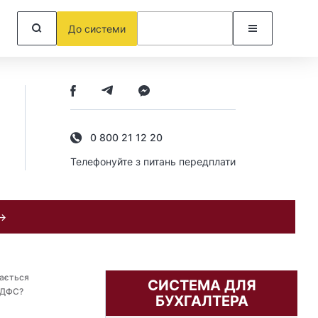
До системи
0 800 21 12 20
Телефонуйте з питань передплати
 →
чається
СИСТЕМА ДЛЯ
и ДФС?
БУХГАЛТЕРА