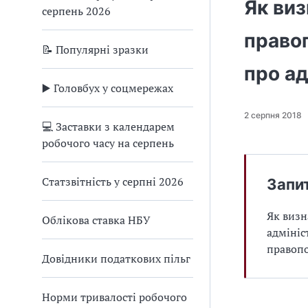
Як ви
серпень 2026
правоп
📝 Популярні зразки
про а
▶️ Головбух у соцмережах
2 серпня 2018
💻 Заставки з календарем
робочого часу на серпень
Статзвітність у серпні 2026
Запи
Як визн
Облікова ставка НБУ
адмініс
правоп
Довідники податкових пільг
Норми тривалості робочого