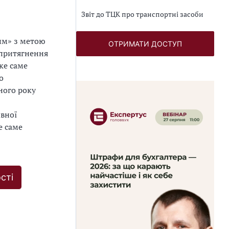
Звіт до ТЦК про транспортні засоби
им» з метою
ОТРИМАТИ ДОСТУП
 притягнення
аке саме
о
ного року
ивної
е саме
сті