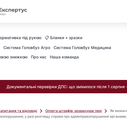
Нормативка під рукою
📋 Бланки + зразки
Система Головбух Агро
Система Головбух Медицина
невою знижкою
Про нас
Наша команда
Документальні перевірки ДПС: що змінилося після 1 серпня
Запитання та відповіді
Оплата штрафів, розрахунок пені
Як визна
вопорушення, у разі розгляду справи про адмінправопорушення органам