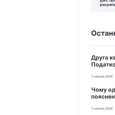
ДФС про
рахунків
Остан
Друга кв
Податко
7 серпня 2026
Чому од
поясне
7 серпня 2026