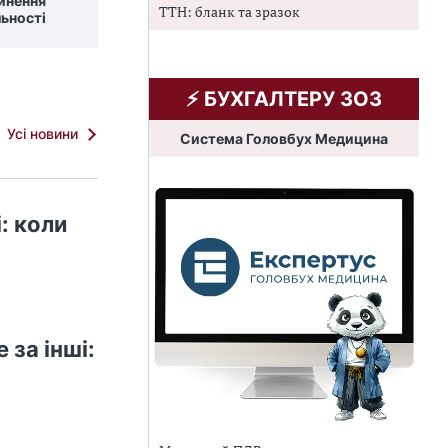
пинення
ТТН: бланк та зразок
льності
⚡️ БУХГАЛТЕРУ ЗОЗ
Усі новини
Система Головбух Медицина
: коли
за інші: