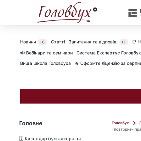
Новини
Статті
Запитання та відповіді
📑 
+6
+1
🔊 Вебінари та семінари
Cистема Експертус Головбух
Вища школа Головбуха
🔥 Оформте ліцензію за серп
Головне
Головбух
«повторне» пра
🗓️ Календар бухгалтера на