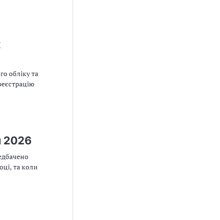
х
о обліку та
реєстрацію
и 2026
редбачено
ці, та коли