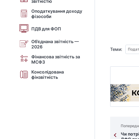
звітністю
Оподаткування доходу
фізособи
ПДВ для ФОП
Об’єднана звітність —
2026
Теми:
Подат
Фінансова звітність за
МСФЗ
Консолідована
фінзвітність
Попередн
Чи потр