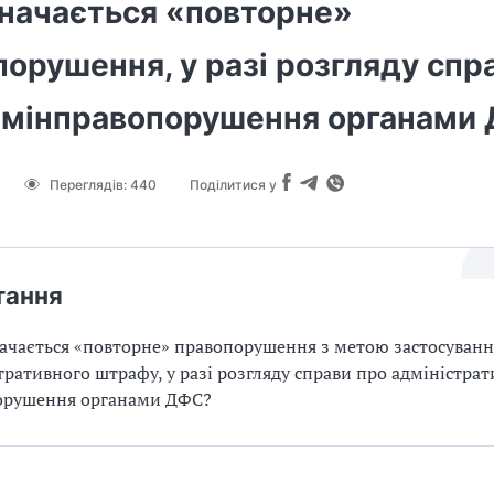
значається «повторне»
орушення, у разі розгляду спр
дмінправопорушення органами
Переглядів:
440
Поділитися у
тання
ачається «повторне» правопорушення з метою застосуванн
тративного штрафу, у разі розгляду справи про адміністра
орушення органами ДФС?