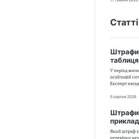
Статті
Штрафи 
таблиця
У період воєн
особливій сит
Експерт нагад
трудових штра
5 серпня 2026
Штрафи 
приклад
Який штраф за
перевірки нем