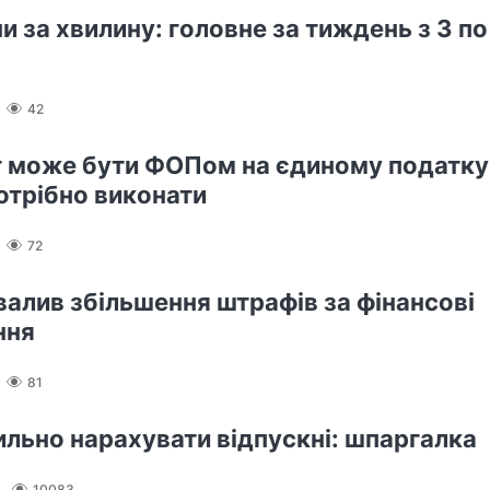
и за хвилину: головне за тиждень з 3 по
42
 може бути ФОПом на єдиному податку:
отрібно виконати
72
валив збільшення штрафів за фінансові
ння
81
ильно нарахувати відпускні: шпаргалка
10083