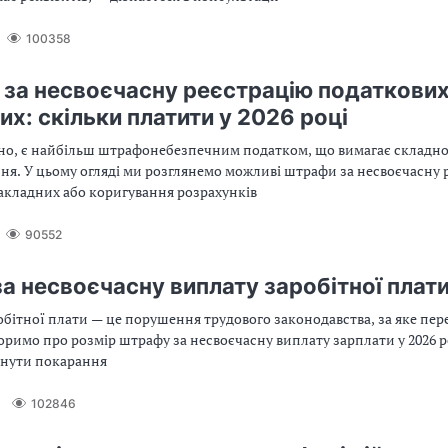
100358
за несвоєчасну реєстрацію податкови
х: скільки платити у 2026 році
но, є найбільш штрафонебезпечним податком, що вимагає складног
ня. У цьому огляді ми розглянемо можливі штрафи за несвоєчасну 
акладних або коригування розрахунків
90552
а несвоєчасну виплату заробітної плат
бітної плати — це порушення трудового законодавства, за яке пе
римо про розмір штрафу за несвоєчасну виплату зарплати у 2026 ро
кнути покарання
102846