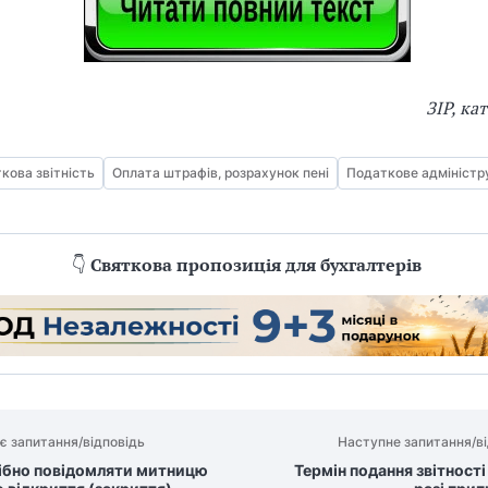
ЗІР, ка
кова звітність
Оплата штрафів, розрахунок пені
Податкове адміністр
👇
Святкова пропозиція для бухгалтерів
є запитання/відповідь
Наступне запитання/ві
ібно повідомляти митницю
Термін подання звітност