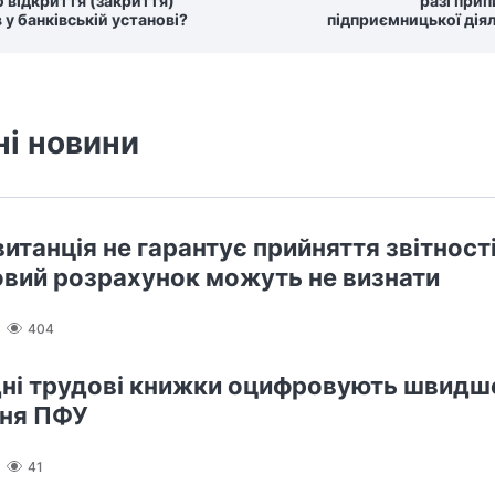
 відкриття (закриття)
разі при
 у банківській установі?
підприємницької дія
ні новини
итанція не гарантує прийняття звітності
вий розрахунок можуть не визнати
404
ні трудові книжки оцифровують швидше 
ння ПФУ
41