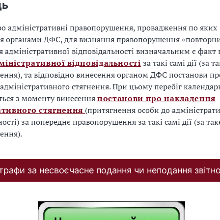
дь
ро адміністративні правопорушення, провадження по яких
ся органами ДФС, для визнання правопорушення «повторн
я адміністративної відповідальності визначальним є факт
міністративної відповідальності
за такі самі дії (за т
ння), та відповідно винесення органом ДФС постанови пр
адміністративного стягнення. При цьому перебіг календар
ться з моменту винесення
постанови про накладення
ативного стягнення
(притягнення особи до адміністрат
ості) за попереднє правопорушення за такі самі дії (за так
ення).
рафи за несвоєчасне подання чи неподання звітно