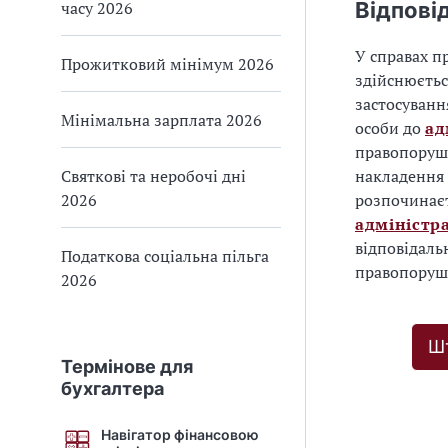
часу 2026
Відпові
У справах п
Прожитковий мінімум 2026
здійснюєть
застосуванн
Мінімальна зарплата 2026
особи до
ад
правопоруше
Святкові та неробочі дні
накладення 
2026
розпочинає
адміністр
відповідальн
Податкова соціальна пільга
правопоруш
2026
Шт
Термінове для
бухгалтера
Навігатор фінансовою