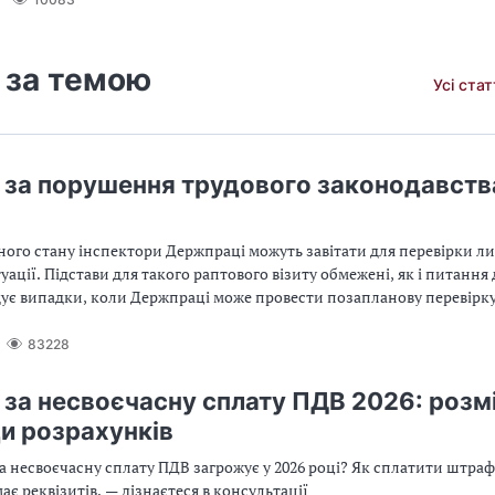
 за темою
Усі ста
за порушення трудового законодавств
ного стану інспектори Держпраці можуть завітати для перевірки л
уації. Підстави для такого раптового візиту обмежені, як і питання 
ує випадки, коли Держпраці може провести позапланову перевірку,
фів у 2026 році
83228
за несвоєчасну сплату ПДВ 2026: розмі
и розрахунків
 несвоєчасну сплату ПДВ загрожує у 2026 році? Як сплатити штраф,
ає реквізитів, — дізнаєтеся в консультації