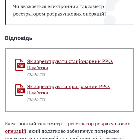
Чи вважається електронний таксометр
реєстратором розрахункових операцій?
Відповідь
Як зареєструвати стаціонарний РРО.
Пам’ятка
СКАЧАТИ
Як зареєструвати програмний РРО.
Пам’ятка
СКАЧАТИ
Електронний таксометр —
реєстратор розрахункових
операцій
, який додатково забезпечує попереднє
програмування тарифів за проїзд та облік вартості