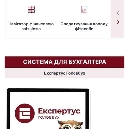
Навігатор фінансовою
Оподаткування доходу
ПД
звітністю
фізособи
СИСТЕМА ДЛЯ БУХГАЛТЕРА
Експертус Головбух