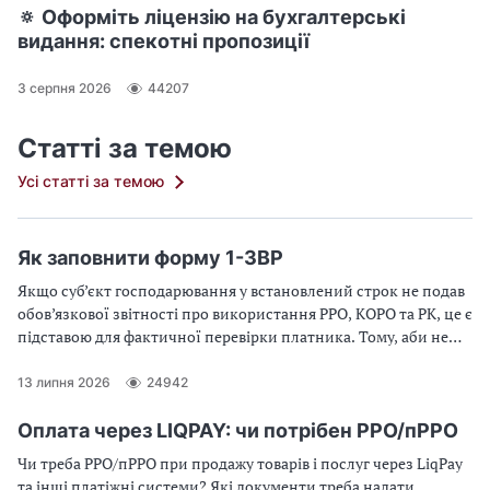
🔅 Оформіть ліцензію на бухгалтерські
видання: спекотні пропозиції
3 серпня 2026
44207
Статті за темою
Усі статті за темою
Як заповнити форму 1-ЗВР
Якщо суб’єкт господарювання у встановлений строк не подав
обов’язкової звітності про використання РРО, КОРО та РК, це є
підставою для фактичної перевірки платника. Тому, аби не
потрапити в халепу, вам потрібно визначитися, чи маєте ви
подавати звіт про використання КОРО, РК
13 липня 2026
24942
Оплата через LIQPAY: чи потрібен РРО/пРРО
Чи треба РРО/пРРО при продажу товарів і послуг через LiqPay
та інші платіжні системи? Які документи треба надати