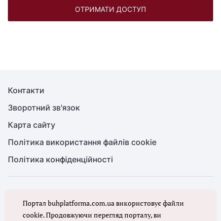
ОТРИМАТИ ДОСТУП
Контакти
Зворотний зв'язок
Карта сайту
Політика використання файлів cookie
Політика конфіденційності
© Головбух, 2026. Усі права захищено
Портал buhplatforma.com.ua використовує файли
Повне або часткове копіювання будь-яких матеріалів сайту,
цитування, публікація їх анотованих оглядів допускаються лише з
cookie. Продовжуючи перегляд порталу, ви
письмового дозволу редакції сайту Головбух