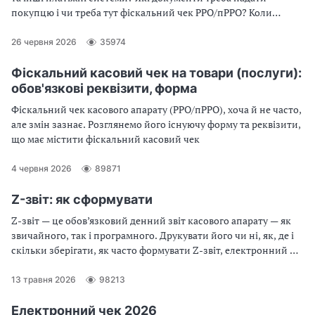
покупцю і чи треба тут фіскальний чек РРО/пРРО? Коли
друкувати фіскальний чек РРО/пРРО при платежі через
LiqPay? Відповіді — у консультації
26 червня 2026
35974
Фіскальний касовий чек на товари (послуги):
обов'язкові реквізити, форма
Фіскальний чек касового апарату (РРО/пРРО), хоча й не часто,
але змін зазнає. Розглянемо його існуючу форму та реквізити,
що має містити фіскальний касовий чек
4 червня 2026
89871
Z-звіт: як сформувати
Z-звіт — це обов’язковий денний звіт касового апарату — як
звичайного, так і програмного. Друкувати його чи ні, як, де і
скільки зберігати, як часто формувати Z-звіт, електронний Z-
звіт, особливості Z-звітів програмних РРО, відповідальність за
порушення — в огляді
13 травня 2026
98213
Електронний чек 2026