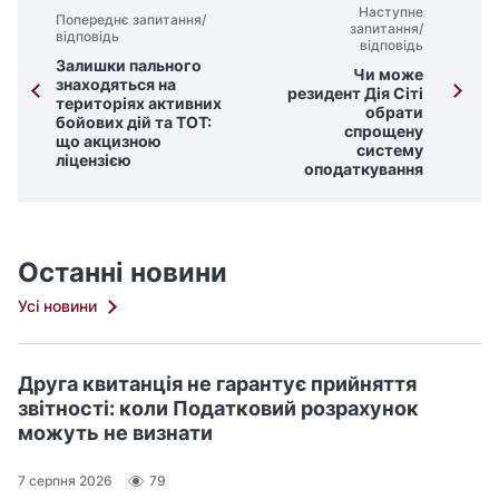
Наступне
Попереднє запитання/
запитання/
відповідь
відповідь
Залишки пального
Чи може
знаходяться на
резидент Дія Сіті
територіях активних
обрати
бойових дій та ТОТ:
спрощену
що акцизною
систему
ліцензією
оподаткування
Останні новини
Усі новини
Друга квитанція не гарантує прийняття
звітності: коли Податковий розрахунок
можуть не визнати
7 серпня 2026
79