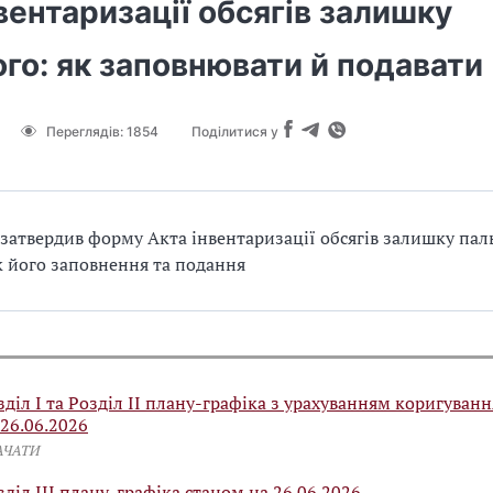
вентаризації обсягів залишку
го: як заповнювати й подавати
Переглядів:
1854
Поділитися у
затвердив форму Акта інвентаризації обсягів залишку пал
 його заповнення та подання
зділ І та Розділ ІІ плану-графіка з урахуванням коригуван
 26.06.2026
АЧАТИ
зділ ІІІ плану-графіка станом на 26.06.2026