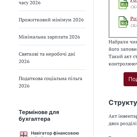
часу 2026
СК
Ро
Прожитковий мінімум 2026
СК
Мінімальна зарплата 2026
Набрали чин
його заповн
Святкові та неробочі дні
Такий акт с
2026
контролюючо
Податкова соціальна пільга
По
2026
Структу
Термінове для
Акт інвента
бухгалтера
двох розділ
Навігатор фінансовою