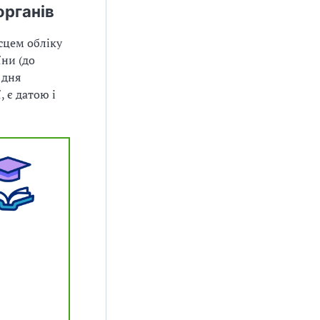
органів
сцем обліку
їни (до
 дня
, є датою і