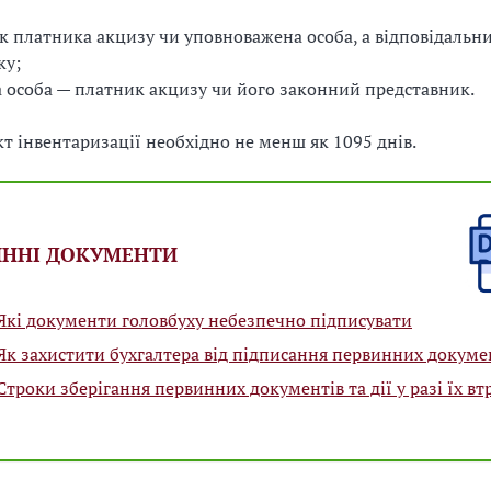
к платника акцизу чи уповноважена особа, а відповідальн
ку;
 особа — платник акцизу чи його законний представник.
кт інвентаризації необхідно не менш як 1095 днів.
ИННІ ДОКУМЕНТИ
Які документи головбуху небезпечно підписувати
Як захистити бухгалтера від підписання первинних докуме
троки зберігання первинних документів та дії у разі їх вт