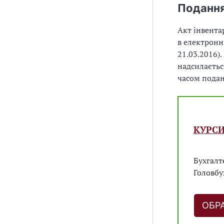
Подання
Акт інвента
в електронн
21.03.2016)
надсилається
часом подан
КУРСИ
Бухгалт
Головбу
ОБР