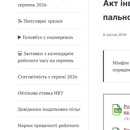
Акт ін
серпень 2026
пально
📝 Популярні зразки
6 квітня 2016
▶️ Головбух у соцмережах
💻 Заставки з календарем
робочого часу на серпень
Мінфін 
порядок
Статзвітність у серпні 2026
Облікова ставка НБУ
Ро
Довідники податкових пільг
на
СК
Норми тривалості робочого
Ро