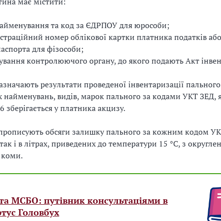
тина має містити:
айменування та код за ЄДРПОУ для юрособи;
єстраційний номер облікової картки платника податків або 
аспорта для фізособи;
вання контролюючого органу, до якого подають Акт інвен
 зазначають результати проведеної інвентаризації пального
х найменувань, видів, марок пального за кодами УКТ ЗЕД, 
6 зберігається у платника акцизу.
І прописують обсяги залишку пального за кожним кодом УК
так і в літрах, приведених до температури 15 °C, з округле
 коми.
та МСБО: путівник консультаціями в
тус Головбух