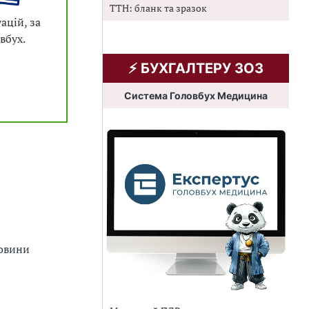
ТТН: бланк та зразок
ацій, за
вбух.
⚡️ БУХГАЛТЕРУ ЗОЗ
Система Головбух Медицина
ровини