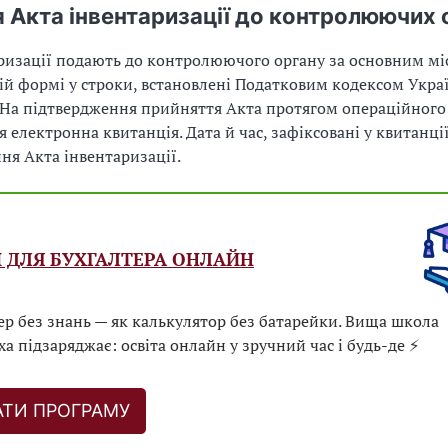
 Акта інвентаризації до контролюючих 
ризації подають до контролюючого органу за основним мі
ій формі у строки, встановлені Податковим кодексом Укра
. На підтвердження прийняття Акта протягом операційного
 електронна квитанція. Дата й час, зафіксовані у квитанції
ня Акта інвентаризації.
 ДЛЯ БУХГАЛТЕРА ОНЛАЙН
ер без знань — як калькулятор без батарейки. Вища школа
ха підзаряджає: освіта онлайн у зручний час і будь-де ⚡
АТИ ПРОГРАМУ