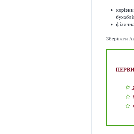
керівни
бухоблі
фізична
Зберігати А
ПЕРВ
С