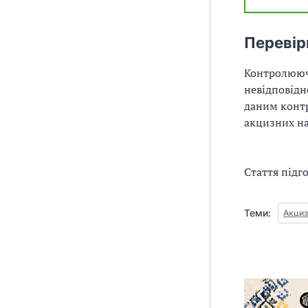
Перевір
Контролюючи
невідповідн
даним конт
акцизних на
Стаття підг
Теми:
Акциз