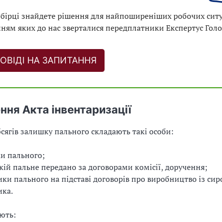
обірці знайдете рішення для найпоширеніших робочих ситу
ням яких до нас зверталися передплатники Експертус Голо
ОВІДІ НА ЗАПИТАННЯ
ння Акта інвентаризації
сягів залишку пального складають такі особи:
и пального;
якій пальне передано за договорами комісії, доручення;
ки пального на підставі договорів про виробництво із си
ика.
ють: