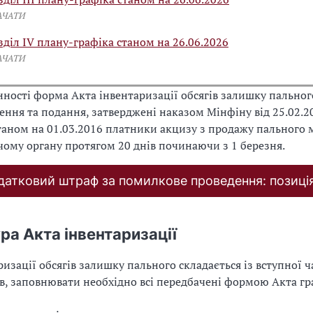
АЧАТИ
зділ IV плану-графіка станом на 26.06.2026
АЧАТИ
ності форма Акта інвентаризації обсягів залишку пальног
ення та подання, затверджені наказом Мінфіну від 25.02.2
таном на 01.03.2016 платники акцизу з продажу пального 
му органу протягом 20 днів починаючи з 1 березня.
датковий штраф за помилкове проведення: позиці
ра Акта інвентаризації
ризації обсягів залишку пального складається із вступної ч
ів, заповнювати необхідно всі передбачені формою Акта гр