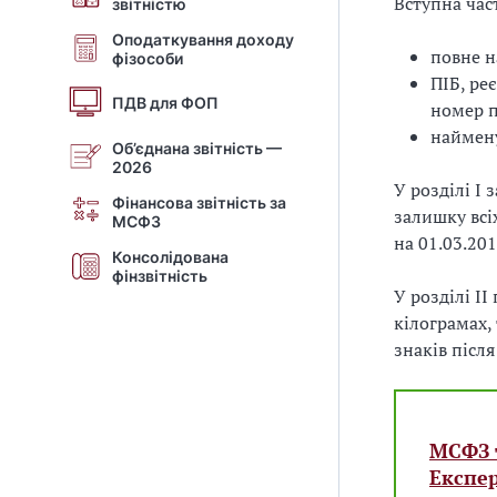
Вступна час
звітністю
Оподаткування доходу
повне н
фізособи
ПІБ, ре
ПДВ для ФОП
номер п
наймену
Об’єднана звітність —
2026
У розділі І
Фінансова звітність за
залишку всі
МСФЗ
на 01.03.201
Консолідована
фінзвітність
У розділі І
кілограмах, 
знаків після
МСФЗ 
Експер