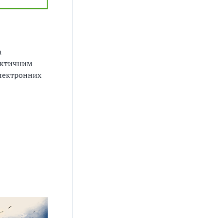
а
фактичним
електронних