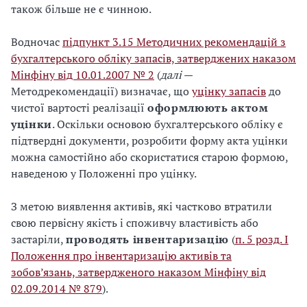
також більше не є чинною.
Водночас
підпункт 3.15 Методичних рекомендацій з
бухгалтерського обліку запасів, затверджених наказом
Мінфіну від 10.01.2007 № 2
(
далі
—
Методрекомендації) визначає, що
уцінку запасів
до
чистої вартості реалізації
оформлюють актом
уцінки
. Оскільки основою бухгалтерського обліку є
підтвердні документи, розробити форму акта уцінки
можна самостійно або скористатися старою формою,
наведеною у Положенні про уцінку.
З метою виявлення активів, які частково втратили
свою первісну якість і споживчу властивість або
застаріли,
проводять інвентаризацію
(
п. 5 розд. І
Положення про інвентаризацію активів та
зобов’язань, затвердженого наказом Мінфіну від
02.09.2014 № 879
).