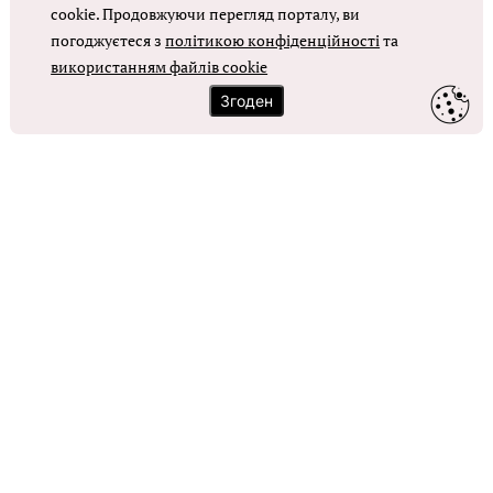
Оплата праці в КНП
cookie. Продовжуючи перегляд порталу, ви
погоджуєтеся з
політикою конфіденційності
та
ОТРИМАТИ ДОСТУП
використанням файлів cookie
Згоден
Контакти
Зворотний зв'язок
Карта сайту
Політика використання файлів cookie
Політика конфіденційності
© Головбух, 2026. Усі права захищено