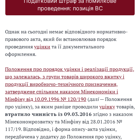
Податковий штраф за помилкове
проведення: позиція ВС
Однак на сьогодні немає відповідного нормативно-
правового акта, який би встановлював порядок
проведення
уцінки
та її документального
оформлення.
Положення про порядок уцінки і реалізації продукції,
що залежалась, з групи товарів широкого вжитку і
продукції виробничо-технічного призначення,
затверджене спільним наказом Мінекономіки і
Мінфіну від 10.09.1996 № 120/190
(
далі
— Положення
про уцінку), за яким раніше проводили
уцінку
товарів,
втратило чинність із 09.03.2016
згідно з наказом
Мінекономрозвитку та Мінфіну від 28.01.2016 №
117/19. Відповідно, і форма опису-акта уцінки,
передбачена у додатку до Положення про уцінку,