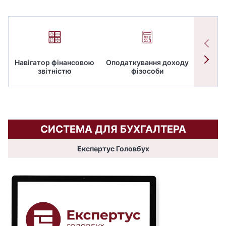
Навігатор фінансовою
Оподаткування доходу
ПД
звітністю
фізособи
СИСТЕМА ДЛЯ БУХГАЛТЕРА
Експертус Головбух