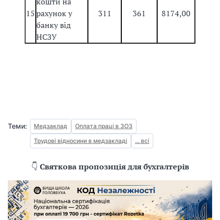
кошти на
15
рахунок у
311
361
8174,00
банку від
НСЗУ
Теми:
Медзаклад
Оплата праці в ЗОЗ
Трудові відносини в медзакладі
... всі
👇
Святкова пропозиція для бухгалтерів