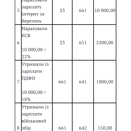
зарплату
5
23
661
10 000,00
інтерну за
березень
Нарахували
ЄСВ
6
23
651
2200,00
10 000,00 ×
22%
Утримали із
зарплати
ПДФО
7
661
641
1800,00
10 000,00 ×
18%
Утримали із
зарплати
військовий
8
збір
661
642
150,00