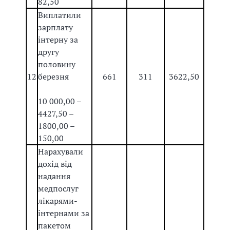
82,50
Виплатили
зарплату
інтерну за
другу
половину
12
березня
661
311
3622,50
10 000,00 –
4427,50 –
1800,00 –
150,00
Нарахували
дохід від
надання
медпослуг
лікарями-
інтернами за
пакетом