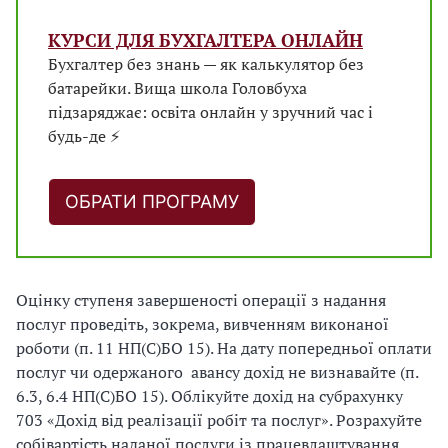
КУРСИ ДЛЯ БУХГАЛТЕРА ОНЛАЙН
Бухгалтер без знань — як калькулятор без
батарейки. Вища школа Головбуха
підзаряджає: освіта онлайн у зручний час і
будь-де ⚡
ОБРАТИ ПРОГРАМУ
Оцінку ступеня завершеності операції з надання
послуг проведіть, зокрема, вивченням виконаної
роботи (п. 11 НП(С)БО 15). На дату попередньої оплати
послуг чи одержаного авансу дохід не визнавайте (п.
6.3, 6.4 НП(С)БО 15). Облікуйте дохід на субрахунку
703 «Дохід від реалізації робіт та послуг». Розрахуйте
собівартість наданої послуги із працевлаштування