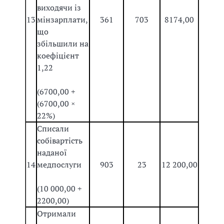
виходячи із
13
мінзарплати,
361
703
8174,00
що
збільшили на
коефіцієнт
1,22
(6700,00 +
(6700,00 ×
22%)
Списали
собівартість
наданої
14
медпослуги
903
23
12 200,00
(10 000,00 +
2200,00)
Отримали