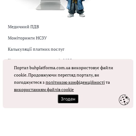
Медичний ПДВ
Моніторинги НСЗУ
Калькуляції платних послуг
Коригувальна накладна від МОЗ
Портал buhplatforma.com.ua використовує файли
Оплата праці в КНП
cookie. Продовжуючи перегляд порталу, ви
погоджуєтеся з
політикою конфіденційності
та
ОТРИМАТИ ДОСТУП
використанням файлів cookie
Згоден