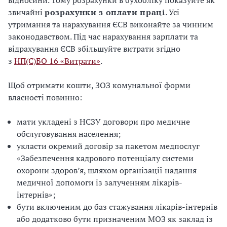
відносини. Тому розрахунки в бухобліку показуйте як
звичайні
розрахунки з оплати праці
. Усі
утримання та нарахування ЄСВ виконайте за чинним
законодавством. Під час нарахування зарплати та
відрахування ЄСВ збільшуйте витрати згідно
з
НП(С)БО 16 «Витрати»
.
Щоб отримати кошти, ЗОЗ комунальної форми
власності повинно:
мати укладені з НСЗУ договори про медичне
обслуговування населення;
укласти окремий договір за пакетом медпослуг
«Забезпечення кадрового потенціалу системи
охорони здоров’я, шляхом організації надання
медичної допомоги із залученням лікарів-
інтернів»;
бути включеним до баз стажування лікарів-інтернів
або додатково бути призначеним МОЗ як заклад із