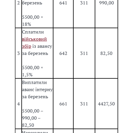
2
березень
641
311
990,00
5500,00 ×
18%
Сплатили
військовий
збір
із авансу
3
за березень
642
311
82,50
5500,00 ×
1,5%
Виплатили
аванс інтерну
за березень
4
661
311
4427,50
5500,00 –
990,00 –
82,50
Нарахували