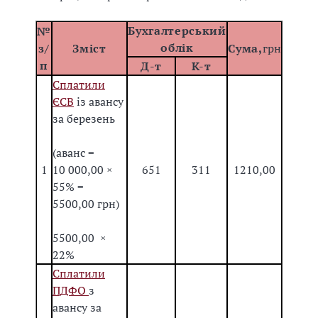
Бухгалтерський
№
облік
з/
Зміст
Сума,
грн
п
Д-т
К-т
Сплатили
ЄСВ
із авансу
за березень
(аванс =
1
10 000,00 ×
651
311
1210,00
55% =
5500,00 грн)
5500,00 ×
22%
Сплатили
ПДФО
з
авансу за