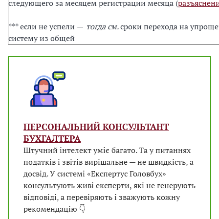
следующего за месяцем регистрации месяца (
разъяснен
*** если не успели
—
тогда см.
сроки перехода на упрощ
систему из общей
ПЕРСОНАЛЬНИЙ КОНСУЛЬТАНТ
БУХГАЛТЕРА
Штучний інтелект уміє багато. Та у питаннях
податків і звітів вирішальне — не швидкість, а
досвід. У системі «Експертус Головбух»
консультують живі експерти, які не генерують
відповіді, а перевіряють і зважують кожну
рекомендацію 👇