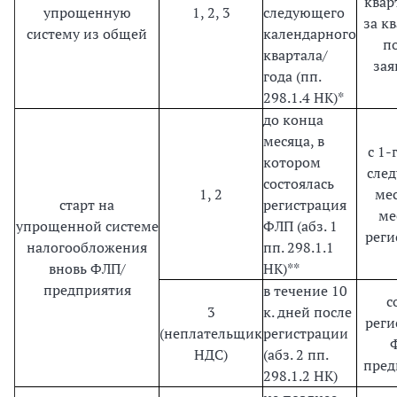
квар
упрощенную
1, 2, 3
следующего
за к
систему из общей
календарного
п
квартала/
зая
года (пп.
298.1.4 НК)*
до конца
месяца, в
с 1-
котором
сле
состоялась
1, 2
мес
старт на
регистрация
ме
упрощенной системе
ФЛП (абз. 1
реги
налогообложения
пп. 298.1.1
вновь ФЛП/
НК)**
предприятия
в течение 10
с
3
к. дней после
реги
(неплательщик
регистрации
НДС)
(абз. 2 пп.
пред
298.1.2 НК)