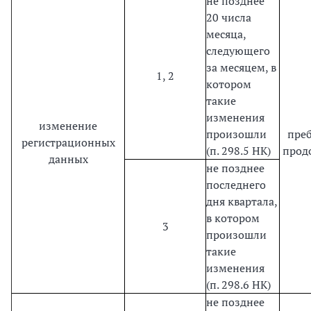
не позднее
20 числа
месяца,
следующего
за месяцем, в
1, 2
котором
такие
изменения
изменение
произошли
пре
регистрационных
(п. 298.5 НК)
прод
данных
не позднее
последнего
дня квартала,
в котором
3
произошли
такие
изменения
(п. 298.6 НК)
не позднее