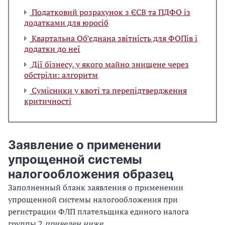
Податковий розрахунок з ЄСВ та ПДФО із
додатками для юросіб
Квартальна Об’єднана звітність для ФОПів і
додатки до неї
Дії бізнесу, у якого майно знищене через
обстріли: алгоритм
Сумісники у квоті та перепідтвердження
критичності
Заявление о применении
упрощенной системы
налогообложения образец
Заполненный бланк заявления о применении
упрощенной системы налогообложения при
регистрации ФЛП плательщика единого налога
группы 2
приведен
ниже.