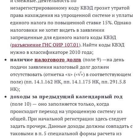
и смежные. Деятельность по
незарегистрированному коду КВЭД грозит утратой
права нахождения на упрощенной системе и уплаты
единого налога по повышенной ставке 15%. Однако
налоговики не хотят видеть в заявлении
запрещенные для единого налога коды КВЭД
(
разъяснение ГНС ОИР 107.01
). Найти коды КВЭД
нужно в классификаторе 2010 года;
наличие
налогового долга
(поле 9)
—
на день
подачи заявления налоговый долг должен
отсутствовать (отметка «х» («√») в соответствующем
поле) (пп. 14.1.162 НК, пп. 14.1.175 НК, пп. 291.5.8
НК);
доходы за предыдущий календарный год
(поле 10)
—
оно заполняется только, когда
происходит переход на упрощенную систему из
общей. При начальной регистрации здесь следует
задать прочерк. Данные доходы должны совпадать с
таковыми в п. 5 специальной формы расчета из