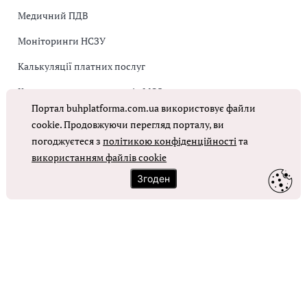
Медичний ПДВ
Моніторинги НСЗУ
Калькуляції платних послуг
Коригувальна накладна від МОЗ
Портал buhplatforma.com.ua використовує файли
Оплата праці в КНП
cookie. Продовжуючи перегляд порталу, ви
погоджуєтеся з
політикою конфіденційності
та
ОТРИМАТИ ДОСТУП
використанням файлів cookie
Згоден
Контакти
Зворотний зв'язок