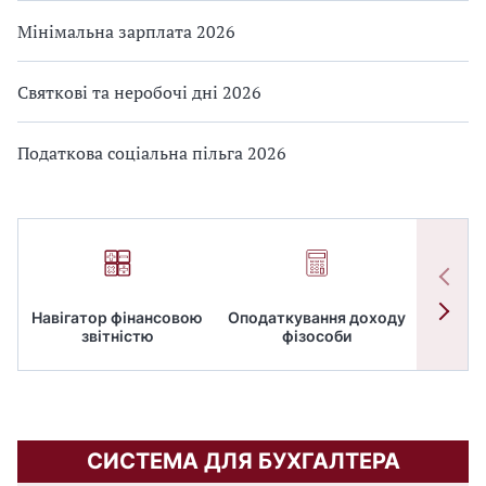
Мінімальна зарплата 2026
Святкові та неробочі дні 2026
Податкова соціальна пільга 2026
Навігатор фінансовою
Оподаткування доходу
ПД
звітністю
фізособи
СИСТЕМА ДЛЯ БУХГАЛТЕРА