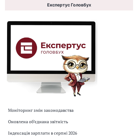
Експертус Головбух
Моніторинг змін законодавства
Оновлена об’єднана звітність
Індексація зарплати в серпні 2026