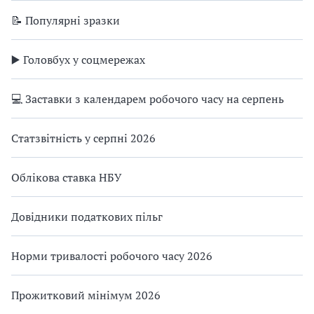
📝 Популярні зразки
▶️ Головбух у соцмережах
💻 Заставки з календарем робочого часу на серпень
Статзвітність у серпні 2026
Облікова ставка НБУ
Довідники податкових пільг
Норми тривалості робочого часу 2026
Прожитковий мінімум 2026