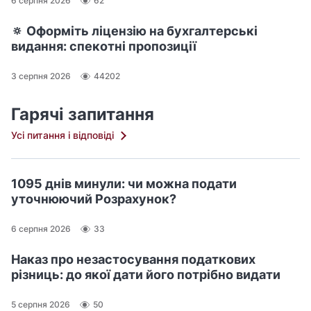
6 серпня 2026
62
🔅 Оформіть ліцензію на бухгалтерські
видання: спекотні пропозиції
3 серпня 2026
44202
Гарячі запитання
Усі питання і відповіді
1095 днів минули: чи можна подати
уточнюючий Розрахунок?
6 серпня 2026
33
Наказ про незастосування податкових
різниць: до якої дати його потрібно видати
5 серпня 2026
50