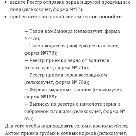
ведите Реестр отправки зерна и другой продукции с
поля (сельхозучет, форма №77);
прибегните к талонной системе и
составляйте
:
— Талон комбайнера (сельхозучет, форма
№77в);
— Талон водителя (шофера) (сельхозучет,
форма №77б);
— Реестр приемки зерна от водителя
(сельхозучет, форма № 71а);
— Реестр приема зерна весовщиком
(сельхозучет, форма № 78а);
— Журнал выданных талонов (сельхозучет,
форма №188);
— Выписку из реестра о намолоте зерна и
собранной площади (сельхозучет, форма №
67а).
Для того чтобы оприходовать солому, воспользуйтесь
Актом приема грубых и сочных кормов (сельхозучет,