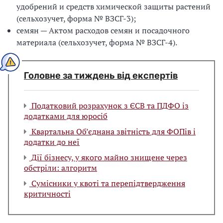
удобрений и средств химической защиты растений
(сельхозучет, форма № ВЗСГ-3);
семян — Актом расходов семян и посадочного
материала (сельхозучет, форма № ВЗСГ-4).
Головне за тиждень від експертів
Податковий розрахунок з ЄСВ та ПДФО із
додатками для юросіб
Квартальна Об’єднана звітність для ФОПів і
додатки до неї
Дії бізнесу, у якого майно знищене через
обстріли: алгоритм
Сумісники у квоті та перепідтвердження
критичності