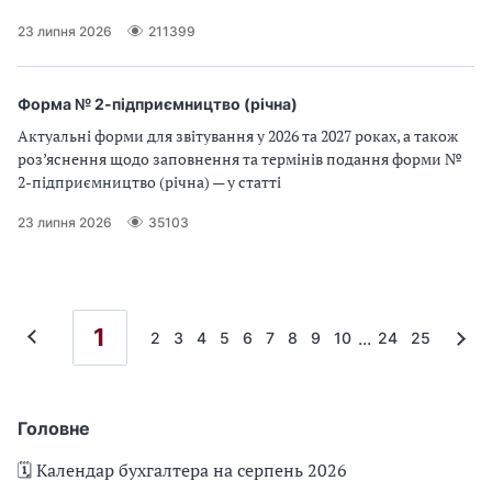
23 липня 2026
211399
Форма № 2-підприємництво (річна)
Актуальні форми для звітування у 2026 та 2027 роках, а також
роз’яснення щодо заповнення та термінів подання форми №
2-підприємництво (річна) — у статті
23 липня 2026
35103
1
...
2
3
4
5
6
7
8
9
10
24
25
Головне
🗓️ Календар бухгалтера на серпень 2026