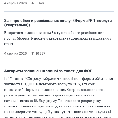
4 серпня 2026
3046
Звіт про обсяги реалізованих послуг (Форма № 1-послуги
(квартальна))
Впоратися із заповненням Звіту про обсяги реалізованих
послуг (форма 1-послуги квартальна) допоможуть підказки у
статті
4 серпня 2026
16337
Алгоритм заповнення єдиної звітності для ФОП
Із 17 липня 2026 року набрали чинності нові форми об'єднаної
звітності з ПДФО, військового збору та ЄСВ, а також
оновлений Порядок їх заповнення. Вперше законодавець
розмежував форми звітності для юридичних осіб та
самозайнятих осіб. Яку форму Податкового розрахунку
повинні подавати підприємці, які особливості її заповнення,
на що звернути увагу, щоб уникнути типових помилок, та які
зміни необхідно врахувати під час звітування — розглянемо у