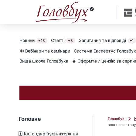
Новини
Статті
Запитання та відповіді
+13
+3
+1
🔊 Вебінари та семінари
Cистема Експертус Головбух
Вища школа Головбуха
🔥 Оформте ліцензію за серп
Головне
Головбух
воєнного стану
🗓️ Календар бухгалтера на