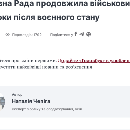
вна Рада продовжила військови
оки після воєнного стану
Переглядів:
1792
Поділитися у
йтеся про зміни першими.
Додайте «Головбух» в улюблен
устити найсвіжіші новини та роз’яснення
Автор
Наталія Чепіга
експерт з обліку та оподаткування, Київ