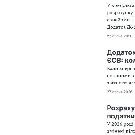
У консульта
розрахунку,
ознайомитес
Додатка Д6 
27 липня 2026
Додаток
ЄСВ: ко
Коли вперше
останніми з
звітності д
27 липня 2026
Розраху
податки
У 2026 році
змінені підх