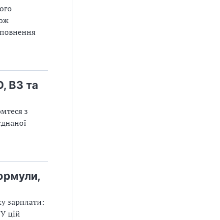
вого
кож
аповнення
, ВЗ та
мтеся з
єднаної
ормули,
ку зарплати:
 У цій