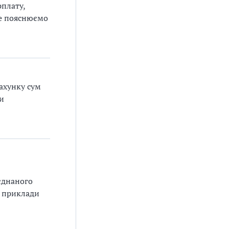
рплату,
се пояснюємо
ахунку сум
и
єднаного
і приклади