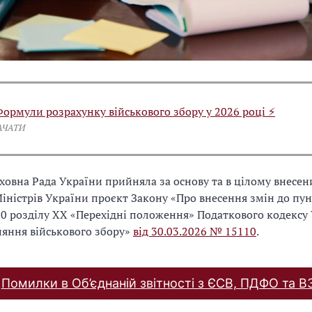
Формули розрахунку військового збору у 2026 році ⚡
АЧАТИ
рховна Рада України прийняла за основу та в цілому внесе
іністрів України проєкт Закону «Про внесення змін до пун
10 розділу XX «Перехідні положення» Податкового кодексу
яння військового збору»
від 30.03.2026 № 15110
.
Помилки в Об’єднаній звітності з ЄСВ, ПДФО та В