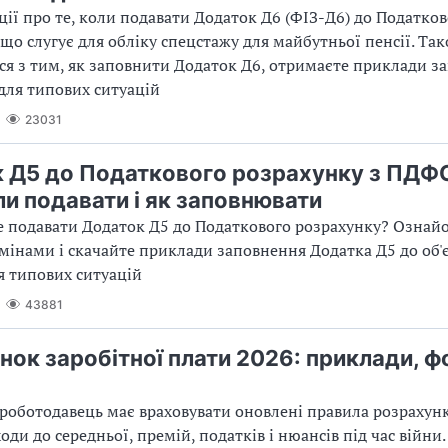
ції про те, коли подавати Додаток Д6 (ФІЗ-Д6) до Податко
 що слугує для обліку спецстажу для майбутньої пенсії. Та
я з тим, як заповнити Додаток Д6, отримаєте приклади з
для типових ситуацій
23031
 Д5 до Податкового розрахунку з ПДФО
ли подавати і як заповнювати
 подавати Додаток Д5 до Податкового розрахунку? Ознайо
мінами і скачайте приклади заповнення Додатка Д5 до об'
ля типових ситуацій
43881
нок заробітної плати 2026: приклади, ф
 роботодавець має враховувати оновлені правила розрахун
оди до середньої, премій, податків і нюансів під час війни.