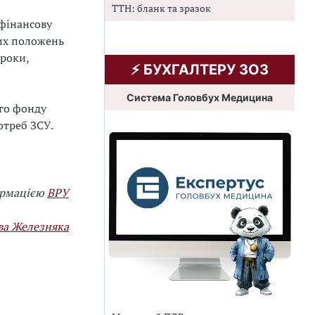
ТТН: бланк та зразок
фінансову
них положень
 роки,
⚡️ БУХГАЛТЕРУ ЗОЗ
Система Головбух Медицина
го фонду
отреб ЗСУ.
ормацією
ВРУ
ва Железняка