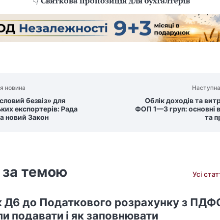
👇
Святкова пропозиція для бухгалтерів
я новина
Наступна
ловий безвіз» для
Облік доходів та вит
ьких експортерів: Рада
ФОП 1—3 груп: основні 
а новий Закон
та п
 за темою
Усі ста
 Д6 до Податкового розрахунку з ПДФО
ли подавати і як заповнювати