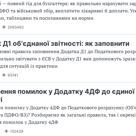
ї — повний гід для бухгалтера: як правильно нарахувати за
ФО та військовий збір, виплатити лікарняні й доплати. У
ми, таблицями та посиланнями на норми
2065492
Д1 об'єднаної звітності: як заповнити
новні правила заповнення Додатка Д1 до Податкового розр
вильно звітувати з ЄСВ у Додатку Д1 вам допоможуть зразк
для ситуацій із практики
65741
ення помилок у Додатку 4ДФ до єдиної
і
и помилку у Додатку 4ДФ до Податкового розрахунку (Об’
 та ПДФО/ВЗ)? Розбираємо як загальні правила, так і окрем
я помилок у Додатку 4ДФ
152439