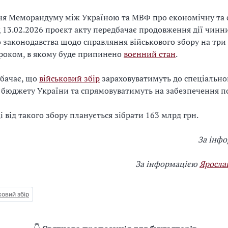
ня Меморандуму між Україною та МВФ про економічну та 
д 13.02.2026 проєкт акту передбачає продовження дії чин
 законодавства щодо справляння військового збору на три
 роком, в якому буде припинено
воєнний стан
.
дбачає, що
військовий збір
зараховуватимуть до спеціально
бюджету України та спрямовуватимуть на забезпечення п
і від такого збору планується зібрати 163 млрд грн.
За інф
За інформацією
Яросла
ковий збір