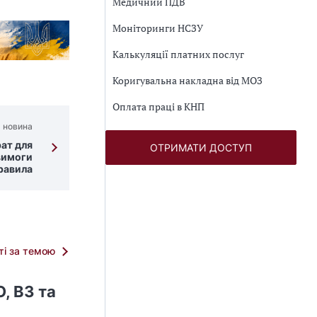
Медичний ПДВ
Моніторинги НСЗУ
Калькуляції платних послуг
Коригувальна накладна від МОЗ
Оплата праці в КНП
 новина
рат для
ОТРИМАТИ ДОСТУП
вимоги
равила
тті за темою
, ВЗ та