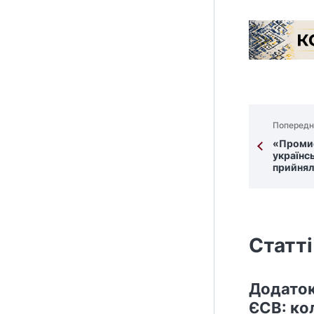
Попередн
«Промис
українс
прийнял
Статті
Додаток
ЄСВ: ко