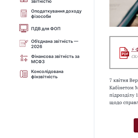
звітністю
Оподаткування доходу
фізособи
ПДВ для ФОП
Об’єднана звітність —
2026
⚡ 
Фінансова звітність за
СК
МСФЗ
Консолідована
фінзвітність
7 квітня Ве
Кабінетом М
підрозділу 
щодо справл