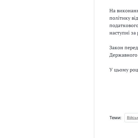
На виконан
політику ві
податкового
наступні за
Закон пере
Державного 
У цьому роц
Теми:
Війсь