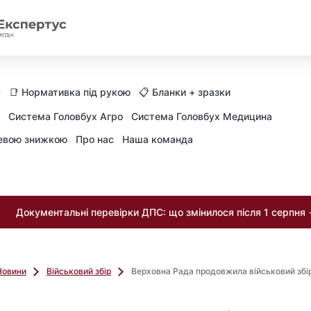
📑 Нормативка під рукою
📋 Бланки + зразки
Система Головбух Агро
Система Головбух Медицина
невою знижкою
Про нас
Наша команда
Документальні перевірки ДПС: що змінилося після 1 серпня
Новини
Військовий збір
Верховна Рада продовжила військовий збір