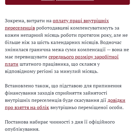
Зокрема, витрати на
оплату праці внутрішніх
переселенців
роботодавцеві компенсуватимуть за
кожен непарний місяць роботи протягом року, але не
більше ніж за шість календарних місяців. Водночас
змінилася гранична межа суми компенсації — вона не
має перевищувати
середнього розміру заробітної
плати
штатного працівника, що склався у
відповідному регіоні за минулий місяць.
Встановлено також, що підставою для припинення
фінансування заходів сприйняття зайнятості
внутрішніх переселенців буде скасування дії
довідки
про взяття на облік
внутрішньо переміщеної особи.
Постанова набирає чинності з дня її офіційного
опублікування.