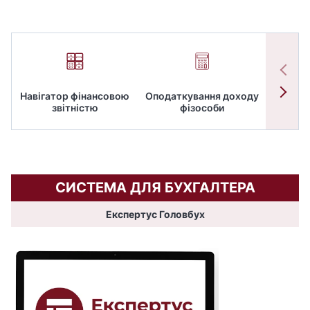
Навігатор фінансовою
Оподаткування доходу
ПД
звітністю
фізособи
СИСТЕМА ДЛЯ БУХГАЛТЕРА
Експертус Головбух