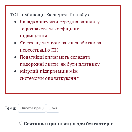
ТОП-публікації Експертус Головбух
Як відкоригувати середню зарплату
та розрахувати коефіцієнт
підвищення
Як стягнути з контрагента збитки за
нереєстрацію ПН
Податківці вимагають складати
подорожні листи: як бути платнику
Міграції підприємців між
системами оподаткування
Теми:
Оплата праці
... всі
👇
Святкова пропозиція для бухгалтерів