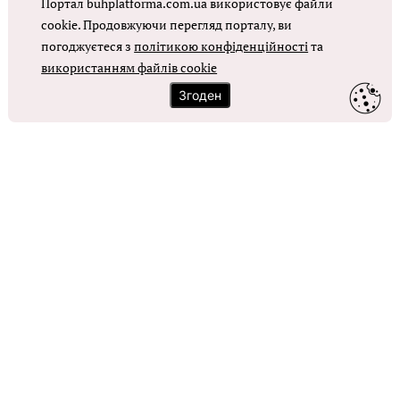
Портал buhplatforma.com.ua використовує файли
Оплата праці в КНП
cookie. Продовжуючи перегляд порталу, ви
погоджуєтеся з
політикою конфіденційності
та
ОТРИМАТИ ДОСТУП
використанням файлів cookie
Згоден
Контакти
Зворотний зв'язок
Карта сайту
Політика використання файлів cookie
Політика конфіденційності
© Головбух, 2026. Усі права захищено