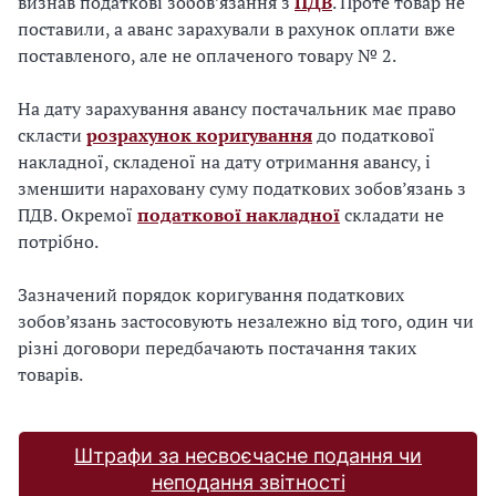
визнав податкові зобов’язання з
ПДВ
. Проте товар не
поставили, а аванс зарахували в рахунок оплати вже
поставленого, але не оплаченого товару № 2.
На дату зарахування авансу постачальник має право
скласти
розрахунок коригування
до податкової
накладної, складеної на дату отримання авансу, і
зменшити нараховану суму податкових зобов’язань з
ПДВ. Окремої
податкової накладної
складати не
потрібно.
Зазначений порядок коригування податкових
зобов’язань застосовують незалежно від того, один чи
різні договори передбачають постачання таких
товарів.
Штрафи за несвоєчасне подання чи
неподання звітності