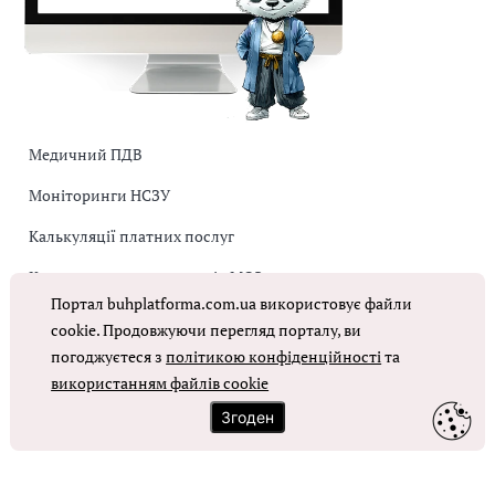
Медичний ПДВ
Моніторинги НСЗУ
Калькуляції платних послуг
Коригувальна накладна від МОЗ
Портал buhplatforma.com.ua використовує файли
Оплата праці в КНП
cookie. Продовжуючи перегляд порталу, ви
погоджуєтеся з
політикою конфіденційності
та
ОТРИМАТИ ДОСТУП
використанням файлів cookie
Згоден