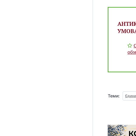
АНТИК
УМОВ
об
Теми:
Єдини