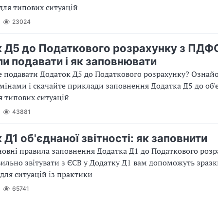
для типових ситуацій
23024
 Д5 до Податкового розрахунку з ПДФО
ли подавати і як заповнювати
 подавати Додаток Д5 до Податкового розрахунку? Ознайо
мінами і скачайте приклади заповнення Додатка Д5 до об'
ля типових ситуацій
43881
Д1 об'єднаної звітності: як заповнити
новні правила заповнення Додатка Д1 до Податкового розр
вильно звітувати з ЄСВ у Додатку Д1 вам допоможуть зразк
для ситуацій із практики
65741