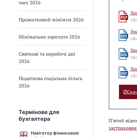
часу 2026
Зр
Прожитковий мінімум 2026
СК
Зр
Мінімальна зарплата 2026
СК
Зр
Святкові та неробочі дні
СК
2026
Зр
СК
Податкова соціальна пільга
2026
Скач
Термінове для
бухгалтера
П’ятий від
застрахован
Навігатор фінансовою