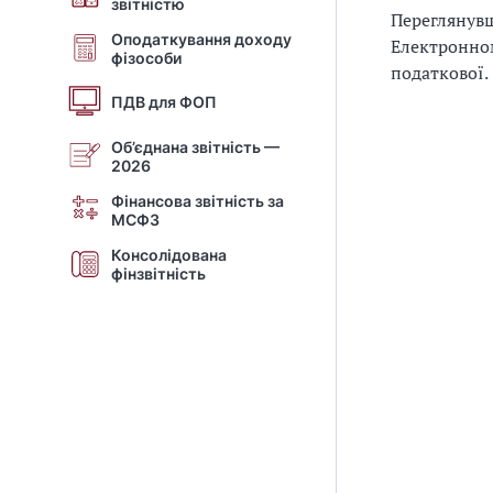
звітністю
Переглянувш
Оподаткування доходу
Електронно
фізособи
податкової.
ПДВ для ФОП
Об’єднана звітність —
2026
Фінансова звітність за
МСФЗ
Консолідована
фінзвітність