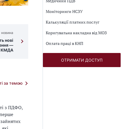
Медичний ПДВ
Моніторинги НСЗУ
Калькуляції платних послуг
Коригувальна накладна від МОЗ
 новина
ть нові
Оплата праці в КНП
ення —
д КМДА
ОТРИМАТИ ДОСТУП
тті за темою
ті з ПДФО,
Вперше
озайнятих
 які