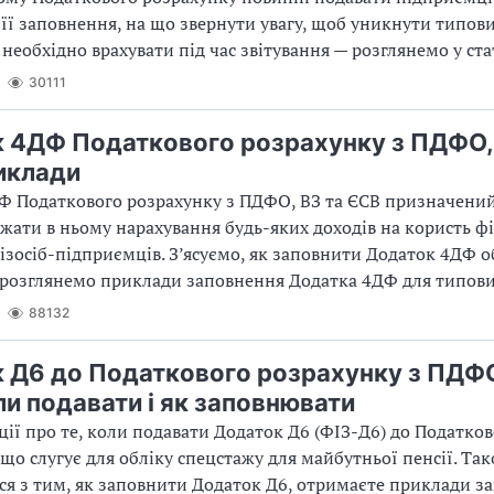
 її заповнення, на що звернути увагу, щоб уникнути типов
 необхідно врахувати під час звітування — розглянемо у ста
30111
 4ДФ Податкового розрахунку з ПДФО,
иклади
Ф Податкового розрахунку з ПДФО, ВЗ та ЄСВ призначений
жати в ньому нарахування будь-яких доходів на користь фі
ізосіб-підприємців. З’ясуємо, як заповнити Додаток 4ДФ о
а розглянемо приклади заповнення Додатка 4ДФ для типови
88132
 Д6 до Податкового розрахунку з ПДФО
ли подавати і як заповнювати
ції про те, коли подавати Додаток Д6 (ФІЗ-Д6) до Податко
 що слугує для обліку спецстажу для майбутньої пенсії. Та
я з тим, як заповнити Додаток Д6, отримаєте приклади з