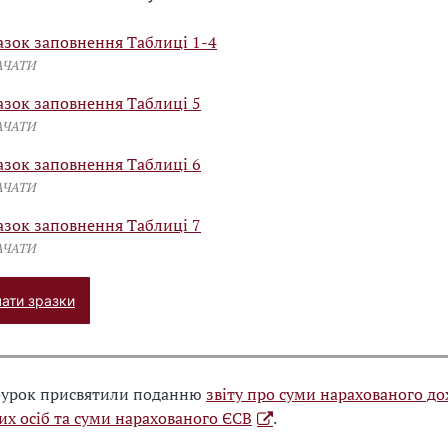
азок заповнення Таблиці 1-4
АЧАТИ
азок заповнення Таблиці 5
АЧАТИ
азок заповнення Таблиці 6
АЧАТИ
азок заповнення Таблиці 7
АЧАТИ
ати зразки
еоурок присвятили поданню
звіту про суми нарахованого до
их осіб та суми нарахованого ЄСВ
.