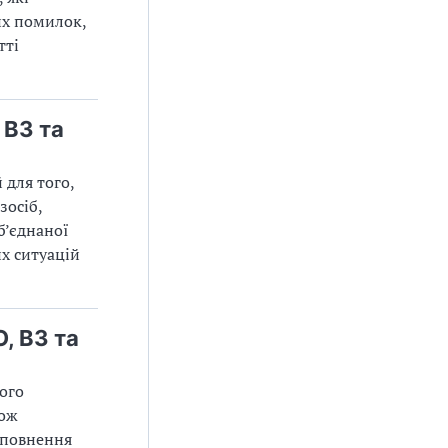
их помилок,
тті
 ВЗ та
 для того,
зосіб,
б’єднаної
х ситуацій
, ВЗ та
вого
кож
аповнення