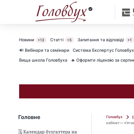
Новини
Статті
Запитання та відповіді
+13
+5
+1
🔊 Вебінари та семінари
Cистема Експертус Головбух
Вища школа Головбуха
🔥 Оформте ліцензію за серп
Головне
Головбух
кабінет— п’яти
🗓️ Календар бухгалтера на