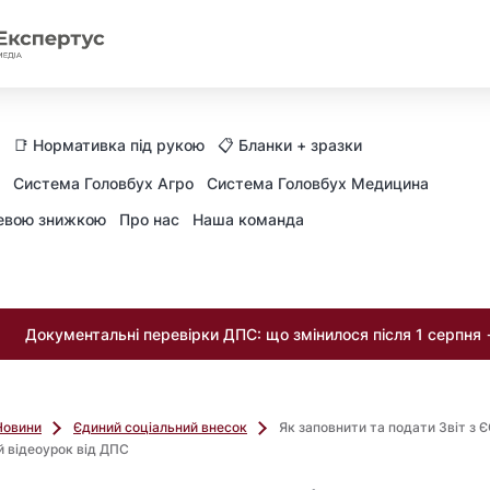
📑 Нормативка під рукою
📋 Бланки + зразки
Система Головбух Агро
Система Головбух Медицина
невою знижкою
Про нас
Наша команда
Документальні перевірки ДПС: що змінилося після 1 серпня
Новини
Єдиний соціальний внесок
Як заповнити та подати Звіт з Є
й відеоурок від ДПС