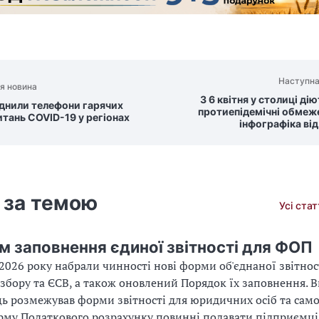
Наступна
я новина
З 6 квітня у столиці дію
нили телефони гарячих
протиепідемічні обмеж
питань COVID-19 у регіонах
інфографіка ві
 за темою
Усі ста
м заповнення єдиної звітності для ФОП
 2026 року набрали чинності нові форми об'єднаної звітнос
 збору та ЄСВ, а також оновлений Порядок їх заповнення. 
ь розмежував форми звітності для юридичних осіб та сам
орму Податкового розрахунку повинні подавати підприємці,