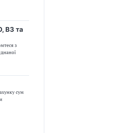
, ВЗ та
мтеся з
єднаної
ахунку сум
и