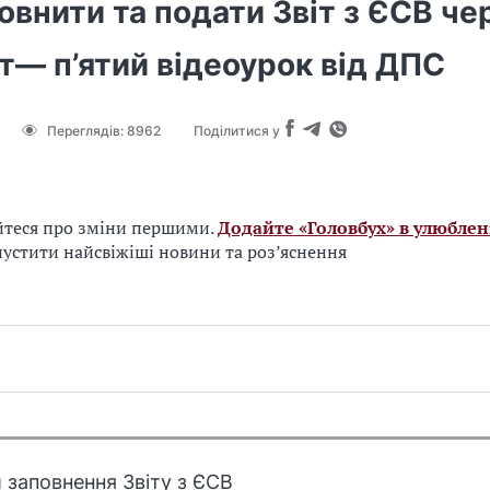
овнити та подати Звіт з ЄСВ че
т— п’ятий відеоурок від ДПС
Переглядів:
8962
Поділитися у
йтеся про зміни першими.
Додайте «Головбух» в улюблен
устити найсвіжіші новини та роз’яснення
 заповнення Звіту з ЄСВ