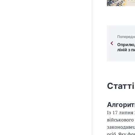
Попередн
Оприлюд
ліній з 
Статті
Алгорит
Із 17 липня
військового
законодавец
осіб. Яку ф