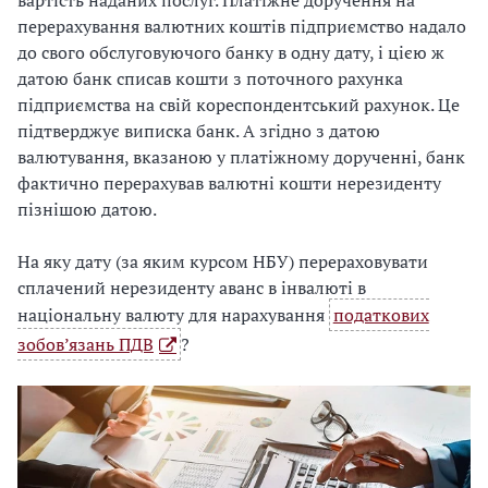
вартість наданих послуг. Платіжне доручення на
перерахування валютних коштів підприємство надало
до свого обслуговуючого банку в одну дату, і цією ж
датою банк списав кошти з поточного рахунка
підприємства на свій кореспондентський рахунок. Це
підтверджує виписка банк. А згідно з датою
валютування, вказаною у платіжному дорученні, банк
фактично перерахував валютні кошти нерезиденту
пізнішою датою.
На яку дату (за яким курсом НБУ) перераховувати
сплачений нерезиденту аванс в інвалюті в
національну валюту для нарахування
податкових
зобов’язань ПДВ
?