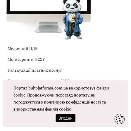
Медичний ПДВ
Моніторинги НСЗУ
Калькуляції платних послуг
Коригувальна накладна від МОЗ
Портал buhplatforma.com.ua використовує файли
Оплата праці в КНП
cookie. Продовжуючи перегляд порталу, ви
погоджуєтеся з
політикою конфіденційності
та
використанням файлів cookie
ОТРИМАТИ ДОСТУП
Згоден