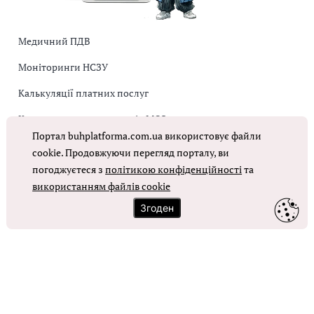
Медичний ПДВ
Моніторинги НСЗУ
Калькуляції платних послуг
Коригувальна накладна від МОЗ
Портал buhplatforma.com.ua використовує файли
Оплата праці в КНП
cookie. Продовжуючи перегляд порталу, ви
погоджуєтеся з
політикою конфіденційності
та
використанням файлів cookie
ОТРИМАТИ ДОСТУП
Згоден
Контакти