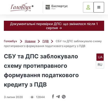
Документальні перевірки ДПС: що змінилося після 1
серпня →
Головбух
Новини
ПДВ
СБУ та ДПС заблокувало схему
протиправного формування податкового кредиту з ПДВ
СБУ та ДПС заблокувало
UA
схему протиправного
RU
формування податкового
кредиту з ПДВ
3 липня 2020
12844