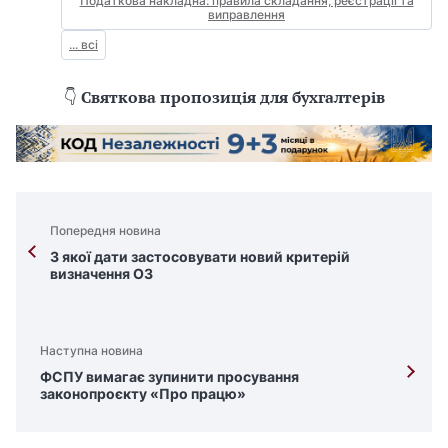
Податкова накладна: правила складання, реєстрації та
виправлення
... всі
👇
Святкова пропозиція для бухгалтерів
Попередня новина
З якої дати застосовувати новий критерій
визначення ОЗ
Наступна новина
ФСПУ вимагає зупинити просування
законопроєкту «Про працю»