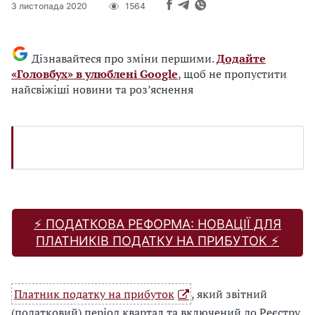
3 листопада 2020
1564
Дізнавайтеся про зміни першими.
Додайте
«Головбух» в улюблені Google
, щоб не пропустити
найсвіжіші новини та роз’яснення
⚡️ ПОДАТКОВА РЕФОРМА: НОВАЦІЇ ДЛЯ
ПЛАТНИКІВ ПОДАТКУ НА ПРИБУТОК ⚡️
Платник податку на прибуток
, який звітний
(податковий) період квартал та включений до Реєстру