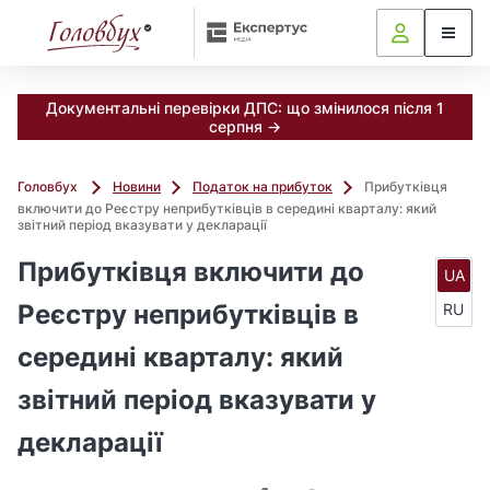
Документальні перевірки ДПС: що змінилося після 1
серпня →
Головбух
Новини
Податок на прибуток
Прибутківця
включити до Реєстру неприбутківців в середині кварталу: який
звітний період вказувати у декларації
Прибутківця включити до
UA
Реєстру неприбутківців в
RU
середині кварталу: який
звітний період вказувати у
декларації