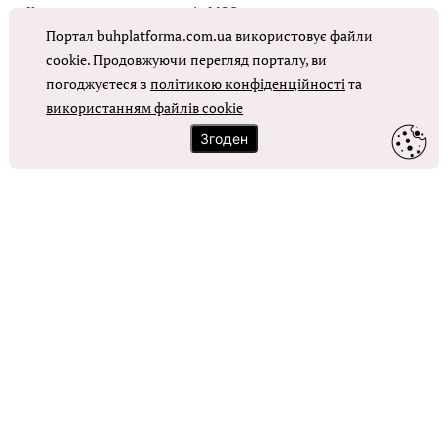
Коригувальна накладна від МОЗ
Портал buhplatforma.com.ua використовує файли
Оплата праці в КНП
cookie. Продовжуючи перегляд порталу, ви
погоджуєтеся з
політикою конфіденційності
та
ОТРИМАТИ ДОСТУП
використанням файлів cookie
Згоден
Контакти
Зворотний зв'язок
Карта сайту
Політика використання файлів cookie
Політика конфіденційності