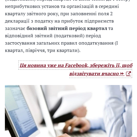
неприбуткових установ та організацій в середині
кварталу звітного року, при заповненні поля 2
декларації з податку на прибуток підприємств
зазначає
базовий звітний період квартал
та
відповідний звітний (податковий) період
застосування загальних правил оподаткування (І
квартал, півріччя, три квартали).
Ця новина уже на Facebook, збережіть її, щоб
відзвітувати вчасно
⏩