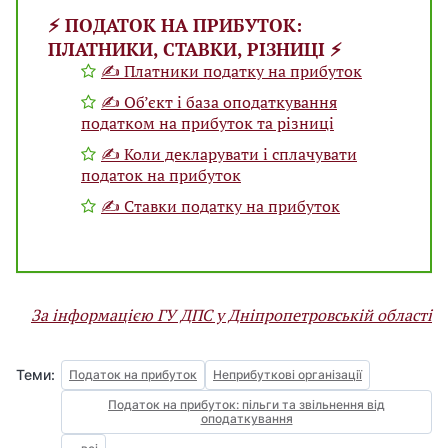
⚡️ ПОДАТОК НА ПРИБУТОК:
ПЛАТНИКИ, СТАВКИ, РІЗНИЦІ ⚡️
✍ Платники податку на прибуток
✍ Об’єкт і база оподаткування
податком на прибуток та різниці
✍ Коли декларувати і сплачувати
податок на прибуток
✍ Ставки податку на прибуток
За інформацією ГУ ДПС у Дніпропетровській області
Теми:
Податок на прибуток
Неприбуткові організації
Податок на прибуток: пільги та звільнення від
оподаткування