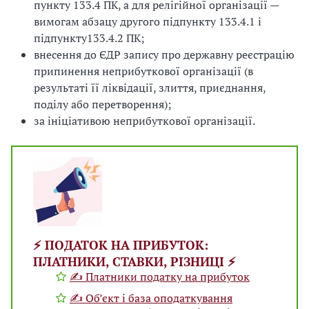
пункту 133.4 ПК, а для релігійної організації —
вимогам абзацу другого підпункту 133.4.1 і
підпункту133.4.2 ПК;
внесення до ЄДР запису про державну реєстрацію
припинення неприбуткової організації (в
результаті її ліквідації, злиття, приєднання,
поділу або перетворення);
за ініціативою неприбуткової організації.
⚡️ ПОДАТОК НА ПРИБУТОК:
ПЛАТНИКИ, СТАВКИ, РІЗНИЦІ ⚡️
✍ Платники податку на прибуток
✍ Об’єкт і база оподаткування