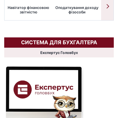
Навігатор фінансовою
Оподаткування доходу
ПД
звітністю
фізособи
СИСТЕМА ДЛЯ БУХГАЛТЕРА
Експертус Головбух