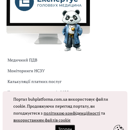
Медичний ПДВ
Моніторинги НСЗУ
Калькуляції платних послуг
Коригувальна накладна від МОЗ
Портал buhplatforma.com.ua використовує файли
Оплата праці в КНП
cookie. Продовжуючи перегляд порталу, ви
погоджуєтеся з
політикою конфіденційності
та
використанням файлів cookie
ОТРИМАТИ ДОСТУП
Згоден