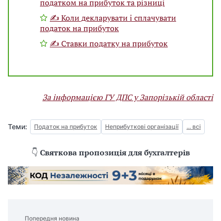
податком на прибуток та різниці
✍ Коли декларувати і сплачувати
податок на прибуток
✍ Ставки податку на прибуток
За інформацією ГУ ДПС у Запорізькій області
Теми:
Податок на прибуток
Неприбуткові організації
... всі
👇
Святкова пропозиція для бухгалтерів
Попередня новина