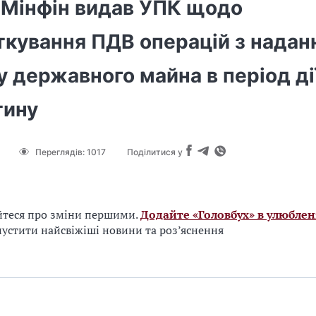
! Мінфін видав УПК щодо
кування ПДВ операцій з надан
 державного майна в період ді
тину
Переглядів:
1017
Поділитися у
йтеся про зміни першими.
Додайте «Головбух» в улюблен
устити найсвіжіші новини та роз’яснення