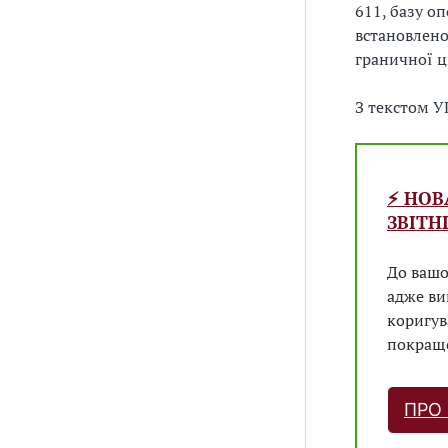
611, базу о
встановлено
граничної ц
З текстом 
⚡️ НО
ЗВІТНІ
До вашо
адже ви
коригув
покраще
ПРО