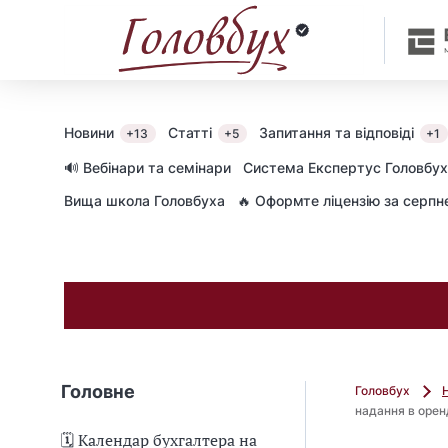
Новини
Статті
Запитання та відповіді
+13
+5
+1
🔊 Вебінари та семінари
Cистема Експертус Головбух
Вища школа Головбуха
🔥 Оформте ліцензію за серп
Головне
Головбух
надання в орен
🗓️ Календар бухгалтера на