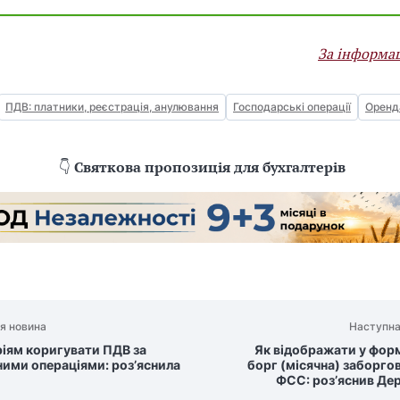
За інформа
ПДВ: платники, реєстрація, анулювання
Господарські операції
Оренд
👇
Святкова пропозиція для бухгалтерів
я новина
Наступна
ріям коригувати ПДВ за
Як відображати у форм
ними операціями: роз’яснила
борг (місячна) заборго
ФСС: роз’яснив Де