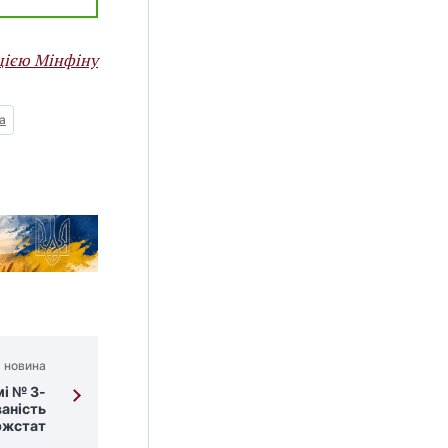
цією Мінфіну
а
 новина
і № 3-
ваність
ржстат