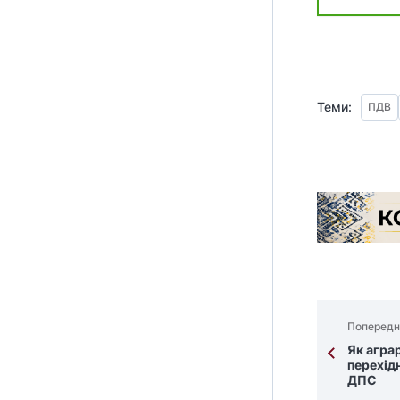
Теми:
ПДВ
Попередн
Як агра
перехід
ДПС