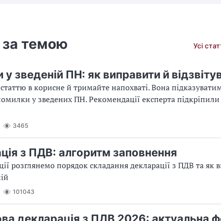
 за темою
Усі ста
у зведеній ПН: як виправити й відзвіту
статтю в корисне й тримайте напохваті. Вона підказуватим
омилки у зведених ПН. Рекомендації експерта підкріпили
3465
ція з ПДВ: алгоритм заповнення
ції розглянемо порядок складання декларації з ПДВ та як 
ній
101043
ва декларація з ПДВ 2026: актуальна ф