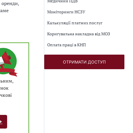
Медичний ПДВ
 оренди,
саме
Моніторинги НСЗУ
Калькуляції платних послуг
Коригувальна накладна від МОЗ
Оплата праці в КНП
ОТРИМАТИ ДОСТУП
льним,
унок
чкові
⏩