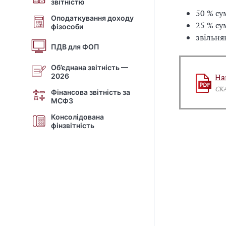
звітністю
50 % су
Оподаткування доходу
25 % су
фізособи
звільня
ПДВ для ФОП
Об’єднана звітність —
2026
На
СК
Фінансова звітність за
МСФЗ
Консолідована
фінзвітність