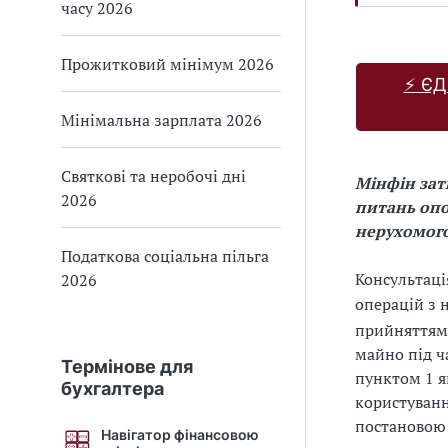
часу 2026
Прожитковий мінімум 2026
⚡️ Є
Мінімальна зарплата 2026
Святкові та неробочі дні
Мінфін зат
2026
питань опо
нерухомого
Податкова соціальна пільга
Консультаці
2026
операцій з 
прийняттям 
майно під ча
Термінове для
пунктом 1 я
бухгалтера
користуван
постановою 
Навігатор фінансовою