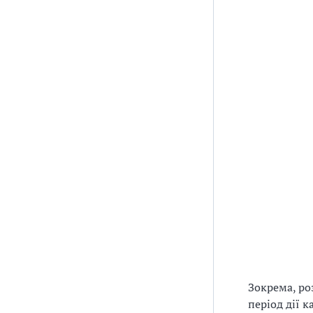
Зокрема, ро
період дії 