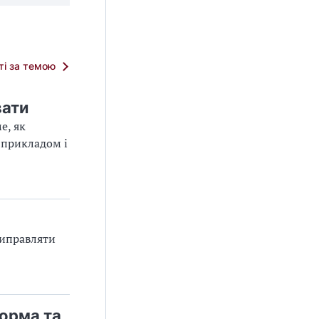
тті за темою
вати
е, як
 прикладом і
виправляти
орма та