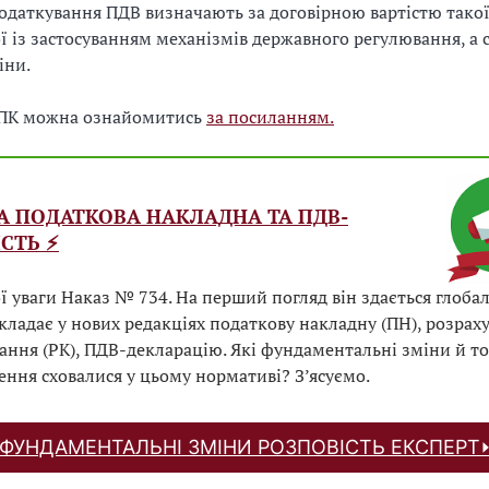
податкування ПДВ визначають за договірною вартістю такої
ї із застосуванням механізмів державного регулювання, а 
іни.
УПК можна ознайомитись
за посиланням.
ВА ПОДАТКОВА НАКЛАДНА ТА ПДВ-
СТЬ ⚡️
ї уваги Наказ № 734. На перший погляд він здається глоба
кладає у нових редакціях податкову накладну (ПН), розрах
ання (РК), ПДВ-декларацію. Які фундаментальні зміни й то
ння сховалися у цьому нормативі? З’ясуємо.
 ФУНДАМЕНТАЛЬНІ ЗМІНИ РОЗПОВІСТЬ ЕКСПЕРТ