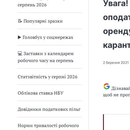
Увага
серпень 2026
оподат
📝 Популярні зразки
оренду
▶️ Головбух у соцмережах
каран
💻 Заставки з календарем
робочого часу на серпень
2 березня 2021
Статзвітність у серпні 2026
Дізнава
Облікова ставка НБУ
щоб не проп
Довідники податкових пільг
Норми тривалості робочого