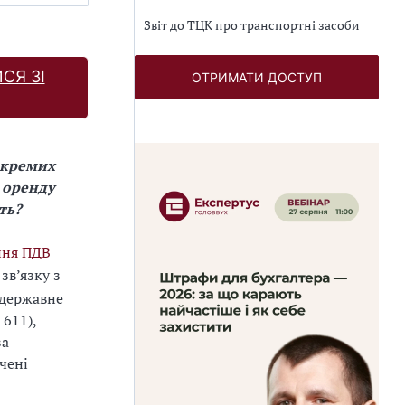
Звіт до ТЦК про транспортні засоби
СЯ ЗІ
ОТРИМАТИ ДОСТУП
окремих
 оренду
ть?
ння ПДВ
 зв’язку з
 державне
 611),
за
чені