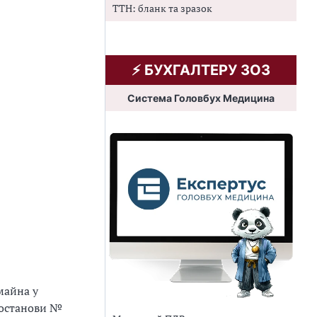
ТТН: бланк та зразок
⚡️ БУХГАЛТЕРУ ЗОЗ
Система Головбух Медицина
майна у
постанови №