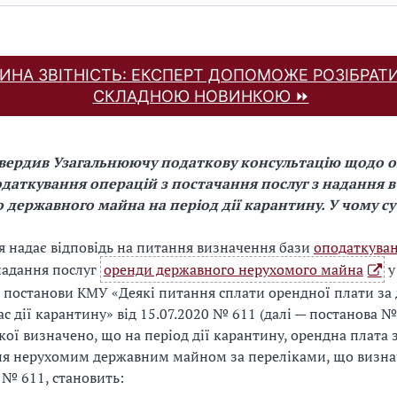
ДИНА ЗВІТНІСТЬ: ЕКСПЕРТ ДОПОМОЖЕ РОЗІБРАТИ
СКЛАДНОЮ НОВИНКОЮ ⏩
вердив Узагальнюючу податкову консультацію щодо 
даткування операцій з постачання послуг з надання в
 державного майна на період дії карантину.
У чому су
я надає відповідь на питання визначення бази
оподаткува
надання послуг
оренди державного нерухомого майна
у
постанови КМУ «Деякі питання сплати орендної плати за
с дії карантину» від 15.07.2020 № 611 (далі — постанова №
кої визначено, що на період дії карантину, орендна плата 
ня нерухомим державним майном за переліками, що визна
№ 611, становить: