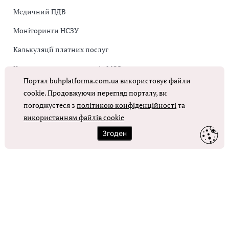
Медичний ПДВ
Моніторинги НСЗУ
Калькуляції платних послуг
Коригувальна накладна від МОЗ
Портал buhplatforma.com.ua використовує файли
Оплата праці в КНП
cookie. Продовжуючи перегляд порталу, ви
погоджуєтеся з
політикою конфіденційності
та
використанням файлів cookie
ОТРИМАТИ ДОСТУП
Згоден
Контакти
Зворотний зв'язок