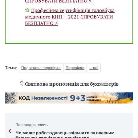
СПРОБУВАТИ БЕЗПЛАТНО ⚡️
Професійна сертифікація головбуха
медичного КНП — 2021 СПРОБУВАТИ
БЕЗПЛАТНО ⚡️
Теми:
Податкова перевірка
Перевірки
... всі
👇
Святкова пропозиція для бухгалтерів
Попередня новина
Чи може роботодавець звільнити за власним
бажанням працівника-пенсіонера