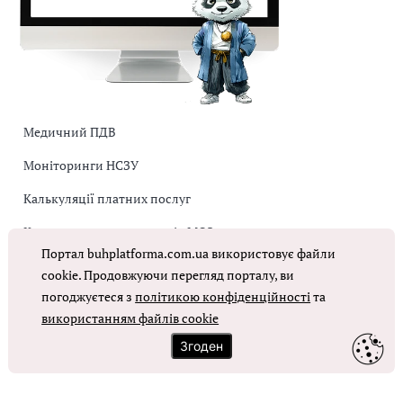
Медичний ПДВ
Моніторинги НСЗУ
Калькуляції платних послуг
Коригувальна накладна від МОЗ
Портал buhplatforma.com.ua використовує файли
Оплата праці в КНП
cookie. Продовжуючи перегляд порталу, ви
погоджуєтеся з
політикою конфіденційності
та
використанням файлів cookie
ОТРИМАТИ ДОСТУП
Згоден