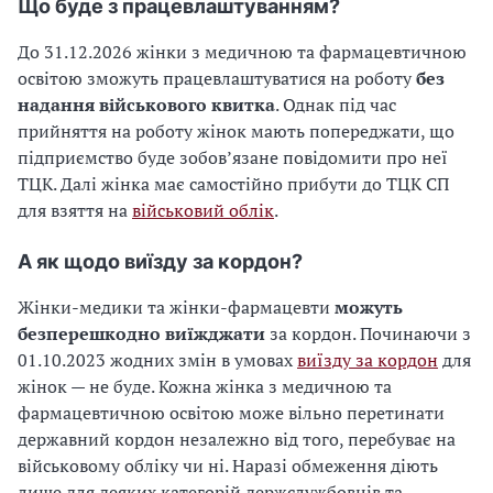
Що буде з працевлаштуванням?
До 31.12.2026 жінки з медичною та фармацевтичною
освітою зможуть працевлаштуватися на роботу
без
надання військового квитка
. Однак під час
прийняття на роботу жінок мають попереджати, що
підприємство буде зобовʼязане повідомити про неї
ТЦК. Далі жінка має самостійно прибути до ТЦК СП
для взяття на
військовий облік
.
А як щодо виїзду за кордон?
Жінки-медики та жінки-фармацевти
можуть
безперешкодно виїжджати
за кордон. Починаючи з
01.10.2023 жодних змін в умовах
виїзду за кордон
для
жінок — не буде. Кожна жінка з медичною та
фармацевтичною освітою може вільно перетинати
державний кордон незалежно від того, перебуває на
військовому обліку чи ні. Наразі обмеження діють
лише для деяких категорій держслужбовців та