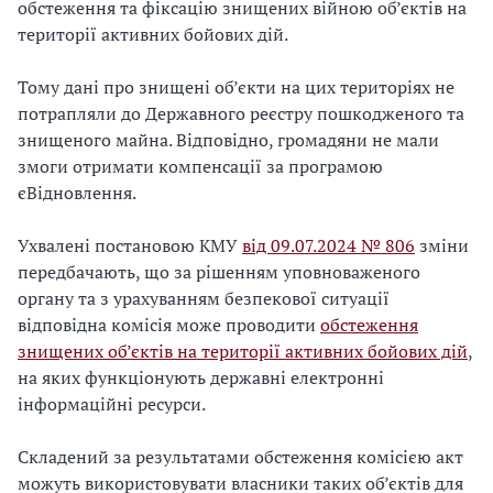
обстеження та фіксацію знищених війною об’єктів на
території активних бойових дій.
Тому дані про знищені об’єкти на цих територіях не
потрапляли до Державного реєстру пошкодженого та
знищеного майна. Відповідно, громадяни не мали
змоги отримати компенсації за програмою
єВідновлення.
Ухвалені постановою КМУ
від 09.07.2024 № 806
зміни
передбачають, що за рішенням уповноваженого
органу та з урахуванням безпекової ситуації
відповідна комісія може проводити
обстеження
знищених об’єктів на території активних бойових дій
,
на яких функціонують державні електронні
інформаційні ресурси.
Складений за результатами обстеження комісією акт
можуть використовувати власники таких об’єктів для