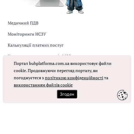
Медичний ПДВ
Моніторинги НСЗУ
Калькуляції платних послуг
Коригувальна накладна від МОЗ
Портал buhplatforma.com.ua використовує файли
Оплата праці в КНП
cookie. Продовжуючи перегляд порталу, ви
погоджуєтеся з
політикою конфіденційності
та
ОТРИМАТИ ДОСТУП
використанням файлів cookie
Згоден
Контакти