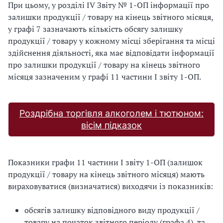
При цьому, у розділі IV Звіту № 1-ОП інформації про
залишки продукції / товару на кінець звітного місяця,
у графі 7 зазначають кількість обсягу залишку
продукції / товару у кожному місці зберігання та місці
здійснення діяльності, яка має відповідати інформації
про залишки продукції / товару на кінець звітного
місяця зазначеним у графі 11 частини І звіту 1-ОП.
Роздрібна торгівля алкоголем і тютюном:
вісім підказок
Показники графи 11 частини І звіту 1-ОП (залишок
продукції / товару на кінець звітного місяця) мають
вираховуватися (визначатися) виходячи із показників:
обсягів залишку відповідного виду продукції /
товару на початок звітного періоду (графа 4), та