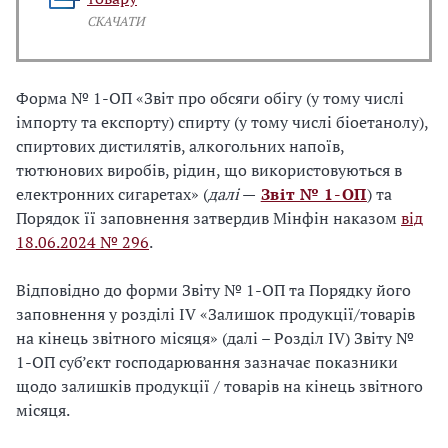
СКАЧАТИ
Форма № 1-ОП «Звіт про обсяги обігу (у тому числі
імпорту та експорту) спирту (у тому числі біоетанолу),
спиртових дистилятів, алкогольних напоїв,
тютюнових виробів, рідин, що використовуються в
електронних сигаретах» (
далі
—
Звіт № 1-ОП
) та
Порядок її заповнення затвердив Мінфін наказом
від
18.06.2024 № 296
.
Відповідно до форми Звіту № 1-ОП та Порядку його
заповнення у розділі IV «Залишок продукції/товарів
на кінець звітного місяця» (далі – Розділ IV) Звіту №
1-ОП суб’єкт господарювання зазначає показники
щодо залишків продукції / товарів на кінець звітного
місяця.