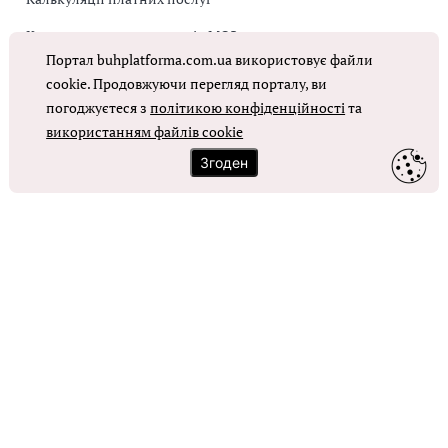
Коригувальна накладна від МОЗ
Портал buhplatforma.com.ua використовує файли
Оплата праці в КНП
cookie. Продовжуючи перегляд порталу, ви
погоджуєтеся з
політикою конфіденційності
та
використанням файлів cookie
ОТРИМАТИ ДОСТУП
Згоден
Контакти
Зворотний зв'язок
Карта сайту
Політика використання файлів cookie
Політика конфіденційності