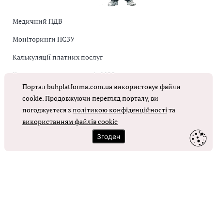
Медичний ПДВ
Моніторинги НСЗУ
Калькуляції платних послуг
Коригувальна накладна від МОЗ
Портал buhplatforma.com.ua використовує файли
Оплата праці в КНП
cookie. Продовжуючи перегляд порталу, ви
погоджуєтеся з
політикою конфіденційності
та
використанням файлів cookie
ОТРИМАТИ ДОСТУП
Згоден
Контакти