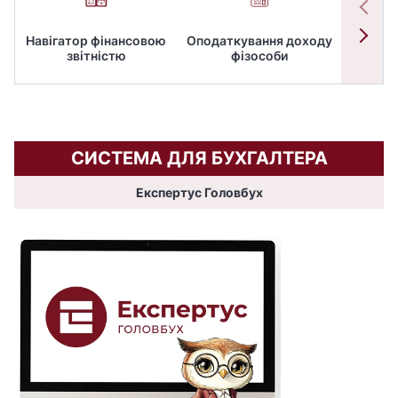
Навігатор фінансовою
Оподаткування доходу
ПД
звітністю
фізособи
СИСТЕМА ДЛЯ БУХГАЛТЕРА
Експертус Головбух