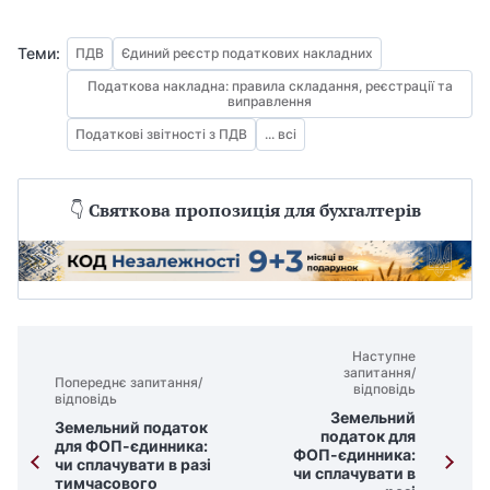
Теми:
ПДВ
Єдиний реєстр податкових накладних
Податкова накладна: правила складання, реєстрації та
виправлення
Податкові звітності з ПДВ
... всі
👇
Святкова пропозиція для бухгалтерів
Наступне
запитання/
Попереднє запитання/
відповідь
відповідь
Земельний
Земельний податок
податок для
для ФОП-єдинника:
ФОП-єдинника:
чи сплачувати в разі
чи сплачувати в
тимчасового