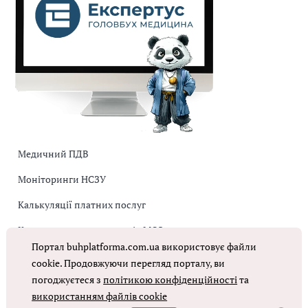
Медичний ПДВ
Моніторинги НСЗУ
Калькуляції платних послуг
Коригувальна накладна від МОЗ
Портал buhplatforma.com.ua використовує файли
Оплата праці в КНП
cookie. Продовжуючи перегляд порталу, ви
погоджуєтеся з
політикою конфіденційності
та
ОТРИМАТИ ДОСТУП
використанням файлів cookie