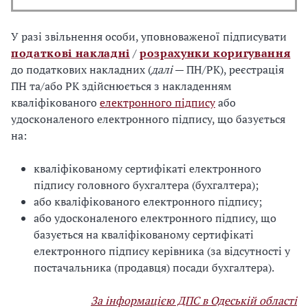
У разі звільнення особи, уповноваженої підписувати
податкові накладні
/
розрахунки коригування
до податкових накладних (
далі
— ПН/РК), реєстрація
ПН та/або РК здійснюється з накладенням
кваліфікованого
електронного підпису
або
удосконаленого електронного підпису, що базується
на:
кваліфікованому сертифікаті електронного
підпису головного бухгалтера (бухгалтера);
або кваліфікованого електронного підпису;
або удосконаленого електронного підпису, що
базується на кваліфікованому сертифікаті
електронного підпису керівника (за відсутності у
постачальника (продавця) посади бухгалтера).
За інформацією ДПС в Одеській області