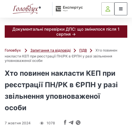
Документальні перевірки ДПС: що змінилося після 1
серпня →
Головбух
Запитання та відповіді
ПДВ
Хто повинен
накласти КЕП при реєстрації ПН/РК в ЄРПН у разі звільнення
уповноваженої особи
Хто повинен накласти КЕП при
реєстрації ПН/РК в ЄРПН у разі
звільнення уповноваженої
особи
7 жовтня 2024
1078