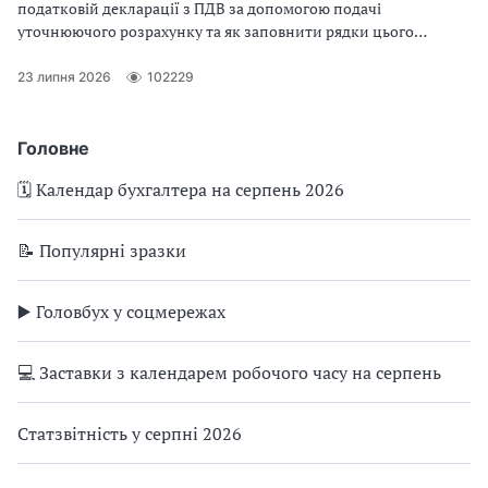
податковій декларації з ПДВ за допомогою подачі
уточнюючого розрахунку та як заповнити рядки цього
податкового звіту. Розглянемо приклади заповнення
уточнюючого розрахунку при виправлення помилок, які
23 липня 2026
102229
занизили чи завищили податкові зобов’язання або
податковий кредит з ПДВ
Головне
🗓️ Календар бухгалтера на серпень 2026
📝 Популярні зразки
▶️ Головбух у соцмережах
💻 Заставки з календарем робочого часу на серпень
Статзвітність у серпні 2026