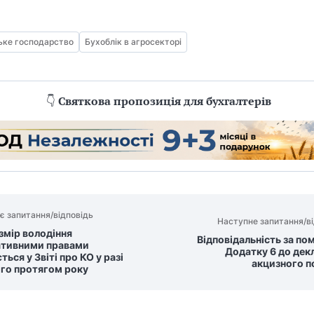
ьке господарство
Бухоблік в агросекторі
👇
Святкова пропозиція для бухгалтерів
є запитання/відповідь
Наступне запитання/ві
змір володіння
Відповідальність за по
ативними правами
Додатку 6 до дек
ться у Звіті про КО у разі
акцизного п
ого протягом року