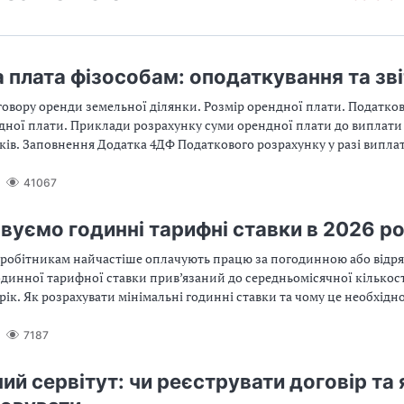
 плата фізособам: оподаткування та зві
овору оренди земельної ділянки. Розмір орендної плати. Податков
дної плати. Приклади розрахунку суми орендної плати до виплати
ків. Заповнення Додатка 4ДФ Податкового розрахунку у разі випла
41067
вуємо годинні тарифні ставки в 2026 ро
і робітникам найчастіше оплачують працю за погодинною або від
динної тарифної ставки прив’язаний до середньомісячної кількост
ік. Як розрахувати мінімальні годинні ставки та чому це необхідн
ість експерт
7187
ий сервітут: чи реєструвати договір та 