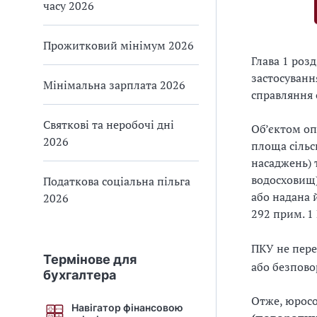
часу 2026
Прожитковий мінімум 2026
Глава 1 роз
застосуванн
Мінімальна зарплата 2026
справляння 
Святкові та неробочі дні
Об’єктом о
2026
площа сільс
насаджень) 
водосховищ)
Податкова соціальна пільга
або надана й
2026
292 прим. 1
ПКУ не пер
Термінове для
або безпово
бухгалтера
Отже, юросо
Навігатор фінансовою