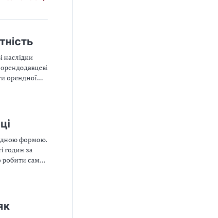
тність
і наслідки
 орендодавцеві
ти орендної
ці
рядною формою.
і годин за
о робити саме
як