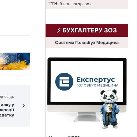
ТТН: бланк та зразок
⚡️ БУХГАЛТЕРУ ЗОЗ
Система Головбух Медицина
дповідь
милку у
ларації
одатку