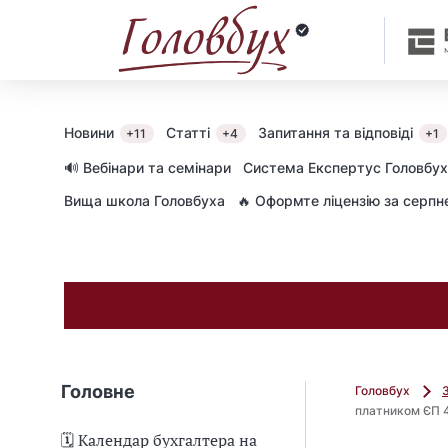
Новини
Статті
Запитання та відповіді
+11
+4
+1
🔊 Вебінари та семінари
Cистема Експертус Головбух
Вища школа Головбуха
🔥 Оформте ліцензію за серп
Головне
Головбух
платником ЄП 4
🗓️ Календар бухгалтера на