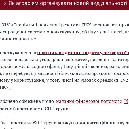
⚡️ Як аграріям організувати новий вид діяльності
д. XIV «Спеціальні податкові режими» ПКУ встановлює прав
я спрощеної системи оподаткування, обліку та звітності, а
єдиного податку.
податкування для
платників єдиного податку четвертої 
ькогосподарських угідь (ріллі, сіножатей, пасовищ і багато
та/або земель водного фонду (внутрішніх водойм, озер, став
, що перебуває у власності сільськогосподарського товар
ому у користування, у тому числі на умовах оренди (п. 292 
 ПКУ).
едбачено обмежень щодо
надання фінансової допомоги
ротної) платниками ЄП 4 групи.
би – платники ЄП 4 групи
можуть надавати фінансову 