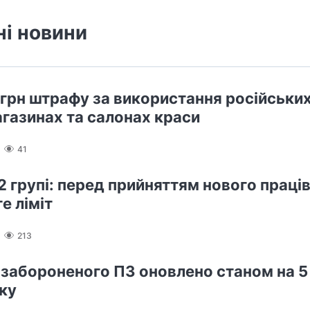
ні новини
 грн штрафу за використання російських
агазинах та салонах краси
41
2 групі: перед прийняттям нового праці
е ліміт
213
 забороненого ПЗ оновлено станом на 5
ку