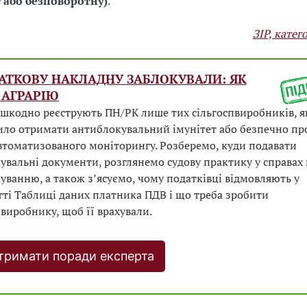
 або безповоротну)
.
ЗІР, катег
ДАТКОВУ НАКЛАДНУ ЗАБЛОКУВАЛИ: ЯК
 АГРАРІЮ
шкодно реєструють ПН/РК лише тих сільгоспвиробників, 
ло отримати антиблокувальний імунітет або безпечно про
втоматизованого моніторингу. Розберемо, куди подавати
увальні документи, розглянемо судову практику у справах
уванню, а також зʼясуємо, чому податківці відмовляють у
ті Таблиці даних платника ПДВ і що треба зробити
пвиробнику, щоб її врахували.
римати поради експерта