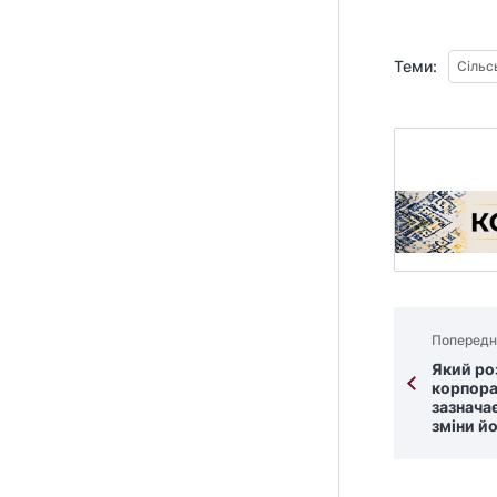
Теми:
Сільс
Попередн
Який ро
корпор
зазначає
зміни й