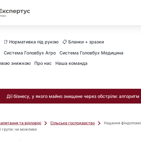
📑 Нормативка під рукою
📋 Бланки + зразки
Система Головбух Агро
Система Головбух Медицина
невою знижкою
Про нас
Наша команда
Дії бізнесу, у якого майно знищене через обстріли: алгоритм
Запитання та відповіді
Сільське господарство
Надання фіндопомо
 групи: чи можливе