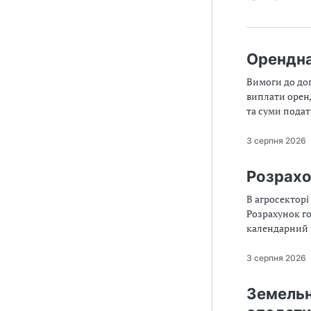
Орендна
Вимоги до дог
виплати орен
та суми подат
плати
3 серпня 2026
Розрахо
В агросектор
Розрахунок го
календарний р
тепер, розпов
3 серпня 2026
Земельн