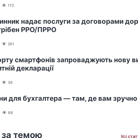
172
нник надає послуги за договорами дор
трібен РРО/ПРРО
261
орту смартфонів запроваджують нову в
итній декларації
39
ини для бухгалтера — там, де вам зручно
68
 за темою
Усі ста