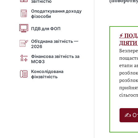
(поворотну
звітністю
Оподаткування доходу
фізособи
ПДВ для ФОП
⚡️ ПО
Об’єднана звітність —
ДІЯТИ
2026
Безпере
Фінансова звітність за
пощасти
МСФЗ
етапи а
Консолідована
розблок
фінзвітність
розблок
прийнят
сільгос
✍ От