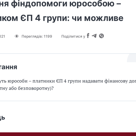
ня фіндопомоги юрособою –
иком ЄП 4 групи: чи можливе
021
Переглядів:
1199
Поділитися у
тання
ть юрособи – платники ЄП 4 групи надавати фінансову д
тну або безповоротну)?
дь