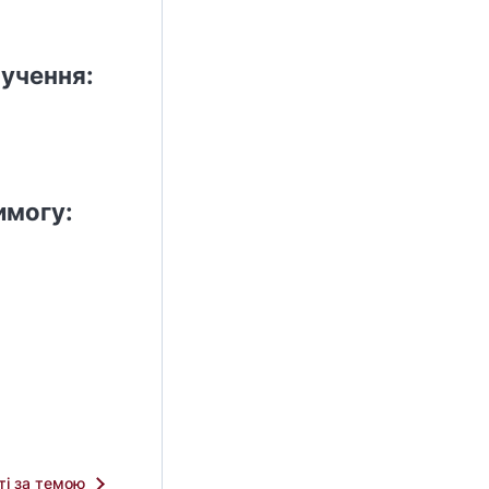
учення:
имогу:
тті за темою