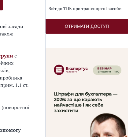
Звіт до ТЦК про транспортні засоби
ові засади
ОТРИМАТИ ДОСТУП
 також
групи
є
річних
ків,
овиробника
прим. 1.1 ст.
(поворотної
допомогу