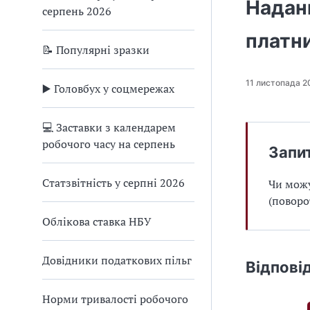
Надан
серпень 2026
платн
📝 Популярні зразки
11 листопада 2
▶️ Головбух у соцмережах
💻 Заставки з календарем
робочого часу на серпень
Запи
Статзвітність у серпні 2026
Чи можу
(поворо
Облікова ставка НБУ
Довідники податкових пільг
Відпові
Норми тривалості робочого