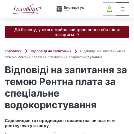
Дії бізнесу, у якого майно знищене через обстріли:
алгоритм →
Головбух
Відповіді на запитання
Відповіді на запитання за
темою Рентна плата за спеціальне водокористування
Відповіді на запитання за
темою Рентна плата за
спеціальне
водокористування
Садівницькі та городницькі товариства: чи платити
рентну плату за воду