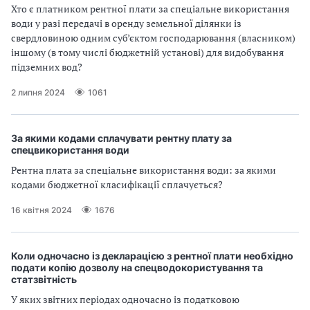
Хто є платником рентної плати за спеціальне використання
води у разі передачі в оренду земельної ділянки із
свердловиною одним суб’єктом господарювання (власником)
іншому (в тому числі бюджетній установі) для видобування
підземних вод?
2 липня 2024
1061
За якими кодами сплачувати рентну плату за
спецвикористання води
Рентна плата за спеціальне використання води: за якими
кодами бюджетної класифікації сплачується?
16 квітня 2024
1676
Коли одночасно із декларацією з рентної плати необхідно
подати копію дозволу на спецводокористування та
статзвітність
У яких звітних періодах одночасно із податковою