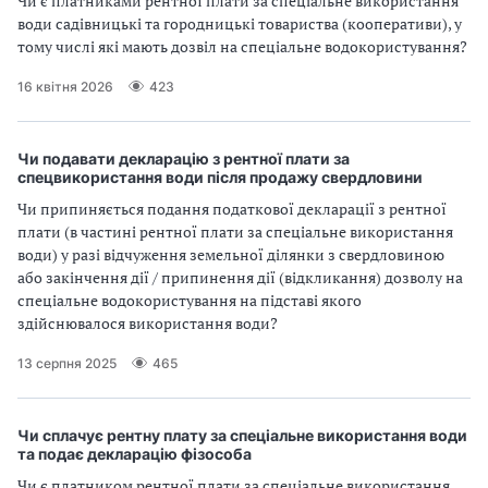
Чи є платниками рентної плати за спеціальне використання
води садівницькі та городницькі товариства (кооперативи), у
тому числі які мають дозвіл на спеціальне водокористування?
16 квітня 2026
423
Чи подавати декларацію з рентної плати за
спецвикористання води після продажу свердловини
Чи припиняється подання податкової декларації з рентної
плати (в частині рентної плати за спеціальне використання
води) у разі відчуження земельної ділянки з свердловиною
або закінчення дії / припинення дії (відкликання) дозволу на
спеціальне водокористування на підставі якого
здійснювалося використання води?
13 серпня 2025
465
Чи сплачує рентну плату за спеціальне використання води
та подає декларацію фізособа
Чи є платником рентної плати за спеціальне використання