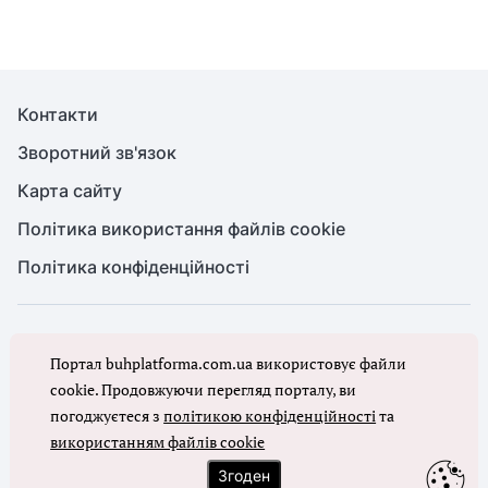
Контакти
Зворотний зв'язок
Карта сайту
Політика використання файлів cookie
Політика конфіденційності
© Головбух, 2026. Усі права захищено
Портал buhplatforma.com.ua використовує файли
Повне або часткове копіювання будь-яких матеріалів сайту,
цитування, публікація їх анотованих оглядів допускаються лише з
cookie. Продовжуючи перегляд порталу, ви
письмового дозволу редакції сайту Головбух
погоджуєтеся з
політикою конфіденційності
та
використанням файлів cookie
Ми в соцмережах
Згоден