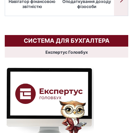
Навігатор фінансовою
Оподаткування доходу
ПД
звітністю
фізособи
СИСТЕМА ДЛЯ БУХГАЛТЕРА
Експертус Головбух