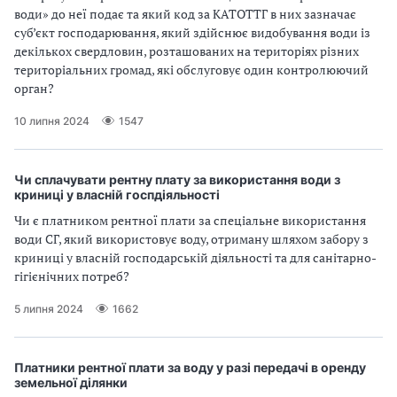
води» до неї подає та який код за КАТОТТГ в них зазначає
суб’єкт господарювання, який здійснює видобування води із
декількох свердловин, розташованих на територіях різних
територіальних громад, які обслуговує один контролюючий
орган?
10 липня 2024
1547
Чи сплачувати рентну плату за використання води з
криниці у власній госпдіяльності
Чи є платником рентної плати за спеціальне використання
води СГ, який використовує воду, отриману шляхом забору з
криниці у власній господарській діяльності та для санітарно-
гігієнічних потреб?
5 липня 2024
1662
Платники рентної плати за воду у разі передачі в оренду
земельної ділянки