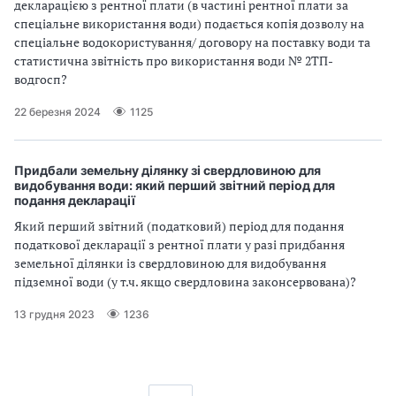
декларацією з рентної плати (в частині рентної плати за
спеціальне використання води) подається копія дозволу на
спеціальне водокористування/ договору на поставку води та
статистична звітність про використання води № 2ТП-
водгосп?
22 березня 2024
1125
Придбали земельну ділянку зі свердловиною для
видобування води: який перший звітний період для
подання декларації
Який перший звітний (податковий) період для подання
податкової декларації з рентної плати у разі придбання
земельної ділянки із свердловиною для видобування
підземної води (у т.ч. якщо свердловина законсервована)?
13 грудня 2023
1236