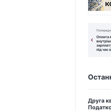
Попередн
Оплата 
внутріш
зарплат
під час
Остан
Друга кв
Податко