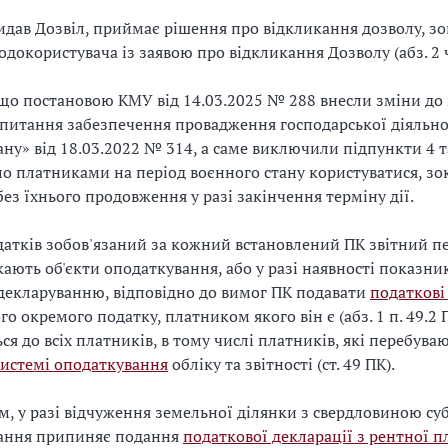
идав Дозвіл, приймає рішення про відкликання дозволу, зок
докористувача із заявою про відкликання Дозволу (абз. 2 ч. 
що постановою КМУ від 14.03.2025 № 288 внесли зміни до
питання забезпечення провадження господарської діяльнос
ану» від 18.03.2022 № 314, а саме виключили підпункти 4 та
о платниками на період воєнного стану користуватися, з
ез їхнього продовження у разі закінчення терміну дії.
атків зобов'язаний за кожний встановлений ПК звітний пе
ають об'єкти оподаткування, або у разі наявності показникі
декларуванню, відповідно до вимог ПК подавати
податкові
о окремого податку, платником якого він є (абз. 1 п. 49.2 
ся до всіх платників, в тому числі платників, які перебува
истемі оподаткування
обліку та звітності (ст. 49 ПК).
, у разі відчуження земельної ділянки з свердловиною суб
ання припиняє подання
податкової декларації з рентної п