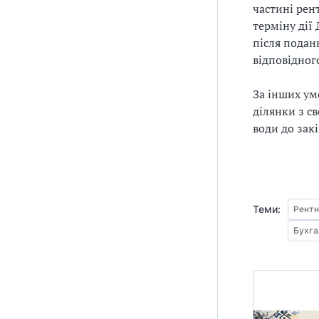
частині рен
терміну дії
після поданн
відповідног
За інших ум
ділянки з с
води до зак
Теми:
Рентн
Бухга