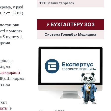
ТТН: бланк та зразок
рема, у разі
2 ст. 55 ВК).
⚡️ БУХГАЛТЕРУ ЗОЗ
 постанови
ті в умовах
Система Головбух Медицина
 5 пункту 1,
окрема
ріод, в
в, які
 декларації
ПК). Ця норма
ють на
'єкт
лати
(в