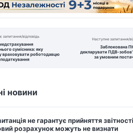
є запитання/відповідь
Наступне запитання/ві
медстрахування
Заблокована ПН
нього сумісника: яку
декларувати ПДВ-зобов’
у враховувати роботодавцю
за умовним поста
 оподаткування
ні новини
итанція не гарантує прийняття звітності
вий розрахунок можуть не визнати