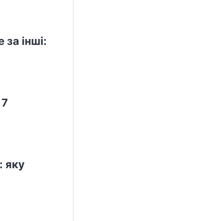
за інші:
 7
 яку