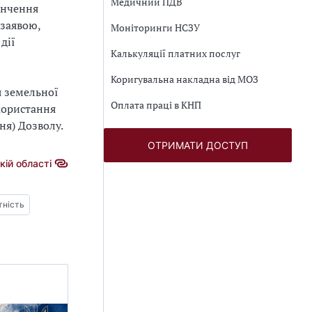
Медичний ПДВ
інчення
 заявою,
Моніторинги НСЗУ
дії
Калькуляції платних послуг
Коригувальна накладна від МОЗ
я земельної
Оплата праці в КНП
користання
ня) Дозволу.
ОТРИМАТИ ДОСТУП
кій області
тність