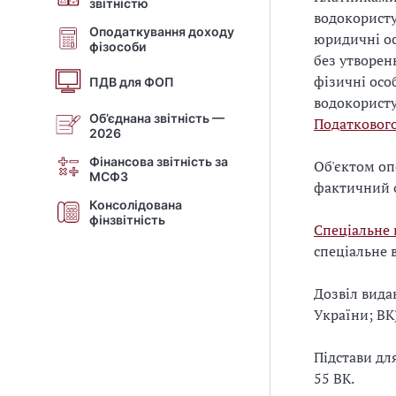
звітністю
водокористу
Оподаткування доходу
юридичні ос
фізособи
без утворен
фізичні осо
ПДВ для ФОП
водокористу
Об’єднана звітність —
Податкового
2026
Фінансова звітність за
Об'єктом оп
МСФЗ
фактичний о
Консолідована
фінзвітність
Спеціальне
спеціальне в
Дозвіл вида
України; ВК)
Підстави дл
55 ВК.