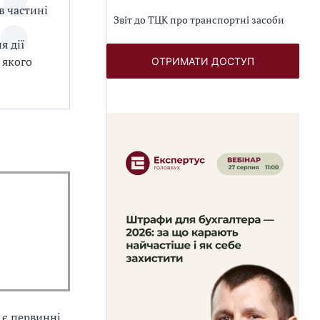
в частині
Звіт до ТЦК про транспортні засоби
я дії
 якого
ОТРИМАТИ ДОСТУП
, є первинні