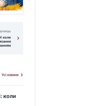
дповідь
: коли
язання
чанням
Усі новини
: коли