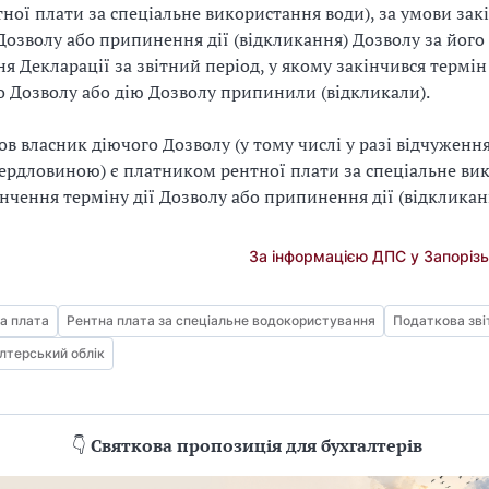
тної плати за спеціальне використання води), за умови зак
 Дозволу або припинення дії (відкликання) Дозволу за його
я Декларації за звітний період, у якому закінчився термін 
о Дозволу або дію Дозволу припинили (відкликали).
ов власник діючого Дозволу (у тому числі у разі відчуженн
вердловиною) є платником рентної плати за спеціальне ви
інчення терміну дії Дозволу або припинення дії (відкликан
За інформацією ДПС у Запорізь
а плата
Рентна плата за спеціальне водокористування
Податкова зві
лтерський облік
👇
Святкова пропозиція для бухгалтерів