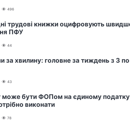
496
ні трудові книжки оцифровують швидше 
ння ПФУ
44
и за хвилину: головне за тиждень з 3 по
43
 може бути ФОПом на єдиному податку:
отрібно виконати
78