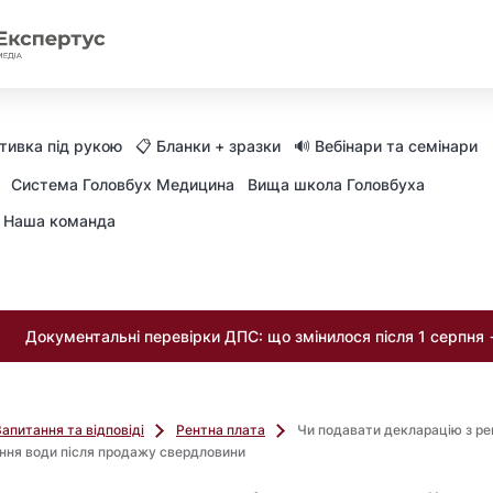
тивка під рукою
📋 Бланки + зразки
🔊 Вебінари та семінари
Система Головбух Медицина
Вища школа Головбуха
Наша команда
Документальні перевірки ДПС: що змінилося після 1 серпня
Запитання та відповіді
Рентна плата
Чи подавати декларацію з ре
ння води після продажу свердловини