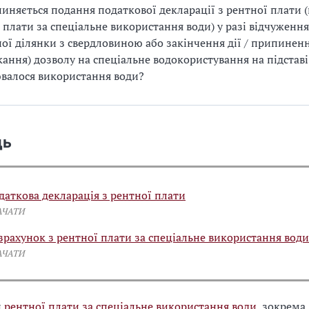
иняється подання податкової декларації з рентної плати (
 плати за спеціальне використання води) у разі відчуження
ої ділянки з свердловиною або закінчення дії / припиненн
кання) дозволу на спеціальне водокористування на підставі
валося використання води?
дь
даткова декларація з рентної плати
АЧАТИ
зрахунок з рентної плати за спеціальне використання води
АЧАТИ
и
рентної плати за спеціальне використання води
, зокрема