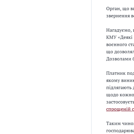
Орган, що в
звернення во
Нагадуємо, 
КМУ «Деякі 
воєнного ст
що дозволял
Дозволами б
Платник под
якому виник
підлягають 
щодо кожног
застосовуєть
спрощеній с
Таким чином
господарюв