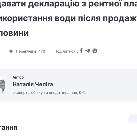
авати декларацію з рентної пл
икористання води після прода
ловини
Переглядів:
470
Поділитися у
Автор
Наталія Чепіга
експерт з обліку та оподаткування, Київ
тання