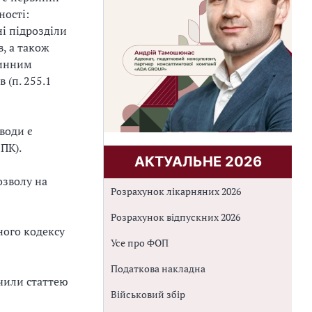
ності:
ні підрозділи
, а також
ринним
 (п. 255.1
води є
ПК).
АКТУАЛЬНЕ 2026
озволу на
Розрахунок лікарняних 2026
Розрахунок відпускних 2026
ного кодексу
Усе про ФОП
Податкова накладна
чили статтею
Військовий збір