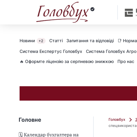
Новини
Статті
Запитання та відповіді
📑 Норма
+2
Cистема Експертус Головбух
Система Головбух Агро
🔥 Оформте ліцензію за серпневою знижкою
Про нас
Головне
Головбух
спецвикориста
🗓️ Календар бухгалтера на