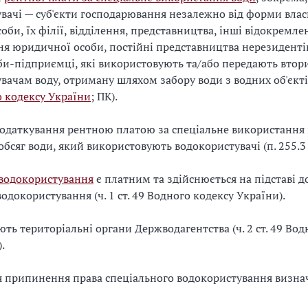
вачі — суб'єкти господарювання незалежно від форми влас
оби, їх філії, відділення, представництва, інші відокремле
ня юридичної особи, постійні представництва нерезидентів
би-підприємці, які використовують та/або передають вто
вачам воду, отриману шляхом забору води з водних об'єктів
 кодексу України
; ПК).
одаткування рентною платою за спеціальне використання 
бсяг води, який використовують водокористувачі (п. 255.3 
 водокористування
є платним та здійснюється на підставі д
одокористування (ч. 1 ст. 49 Водного кодексу України).
ють територіальні органи Держводагентства (ч. 2 ст. 49 Вод
.
я припинення права спеціального водокористування визна