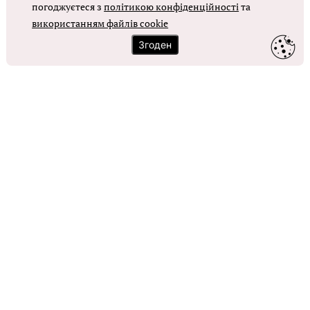
погоджуєтеся з
політикою конфіденційності
та
ОТРИМАТИ ДОСТУП
використанням файлів cookie
Згоден
Контакти
Зворотний зв'язок
Карта сайту
Політика використання файлів cookie
Політика конфіденційності
© Головбух, 2026. Усі права захищено
Повне або часткове копіювання будь-яких матеріалів сайту,
цитування, публікація їх анотованих оглядів допускаються лише з