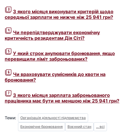
З якого місяця виконувати критерій щодо
середньої зарплати не нижче ніж 25 941 грн?
Чи перепідтверджувати економічну
критичність резидентам Дія Сіті?
У який строк анулювати бронювання, якщо
перевищили ліміт заброньованих?
Чи враховувати сумісників до квоти на
бронювання?
З якого місяця зарплата заброньованого
працівника має бути не меншою ніж 25 941 грн?
Теми:
Організація діяльності підприємства
Економічне бронювання
Воєнний стан
... всі