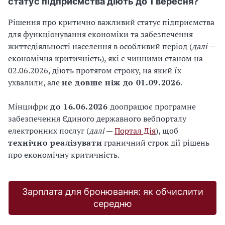
статус підприємства діють до 1 вересня?
Рішення про критично важливий статус підприємства
для функціонування економіки та забезпечення
життєдіяльності населення в особливий період (
далі
—
економічна критичність), які є чинними станом на
02.06.2026, діють протягом строку, на який їх
ухвалили, але
не довше ніж до 01.09.2026
.
Мінцифри
до 16.06.2026
доопрацює програмне
забезпечення Єдиного державного вебпорталу
електронних послуг (
далі
—
Портал Дія
), щоб
технічно реалізувати
граничний строк дії рішень
про економічну критичність.
Зарплата для бронювання: як обчислити
середню