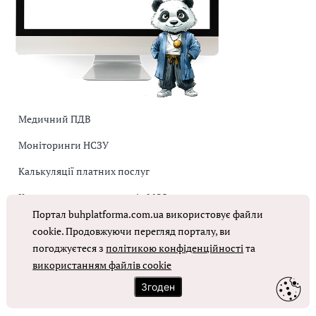
Медичний ПДВ
Моніторинги НСЗУ
Калькуляції платних послуг
Коригувальна накладна від МОЗ
Портал buhplatforma.com.ua використовує файли
Оплата праці в КНП
cookie. Продовжуючи перегляд порталу, ви
погоджуєтеся з
політикою конфіденційності
та
ОТРИМАТИ ДОСТУП
використанням файлів cookie
Згоден