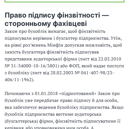
Право підпису фінзвітності —
сторонньому фахівцеві
Закон про бухоблік вимагає, щоб фінзвітність
підписували керівник і бухгалтер підприємства. Утім,
на рівні роз’яснень Мінфін допускав можливість, щоб
замість бухгалтера фінзвітність підписував
представник аудиторської фірми (лист від 22.02.2010
№ 31-34000-10-16/3801) або ФОП, який надає послуги
з бухобліку (лист від 28.02.2003 № 041-407-98/23-
406/11-1962).
Починаючи з 01.01.2018 «підрихтований» Закон про
бухоблік уже передбачає право підпису й для особи,
яка забезпечує ведення бухобліку підприємства. Якщо
бухоблік підприємства вестиме аудиторська
(бухгалтерська) фірми, фінзвітність підписуватиме її
керівник або уповноважена ним особа. А