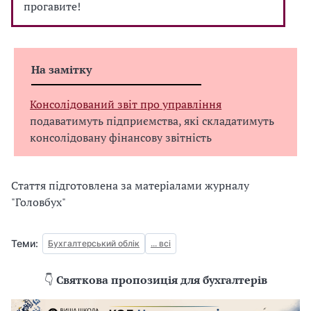
прогавите!
На замітку
Консолідований звіт про управління
подаватимуть підприємства, які складатимуть
консолідовану фінансову звітність
Стаття підготовлена за матеріалами журналу
"Головбух"
Теми:
Бухгалтерський облік
... всі
👇
Святкова пропозиція для бухгалтерів