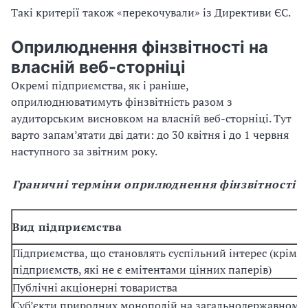
Такі критерії також «перекочували» із Директиви ЄС.
Оприлюднення фінзвітності на
власній веб-сторніці
Окремі підприємства, як і раніше,
оприлюднюватимуть фінзвітність разом з
аудиторським висновком на власній веб-сторніці. Тут
варто запам’ятати дві дати: до 30 квітня і до 1 червня
наступного за звітним року.
Граничні терміни оприлюднення фінзвітності
Вид підприємства
Підприємства, що становлять суспільний інтерес (крім 
підприємств, які не є емітентами цінних паперів)
Публічні акціонерні товариства
Суб’єкти природних монополій на загальнодержавному