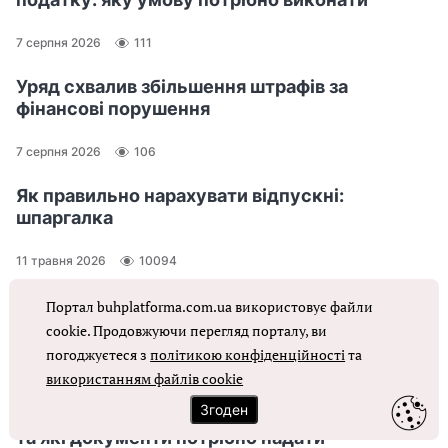
7 серпня 2026
111
Уряд схвалив збільшення штрафів за
фінансові порушення
7 серпня 2026
106
Як правильно нарахувати відпускні:
шпаргалка
11 травня 2026
10094
Портал buhplatforma.com.ua використовує файли
Гарячі запитання
cookie. Продовжуючи перегляд порталу, ви
Усі питання і відповіді
погоджуєтеся з
політикою конфіденційності
та
використанням файлів cookie
Згоден
Документальна перевірка ФОП: у який строк
та які документи потрібно надати