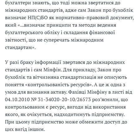
бухгалтери знають, що тоді можна звертатися до
міжнародних стандартів, адже сам Закон про бухоблік
визначає НП(С)БО як нормативно-правовий документ,
який «...визначає принципи та методи ведення
бухгалтерського обліку і складання фінансової
звітності, що не суперечать міжнародним
стандартам».
У разі браку інформації звертався до міжнародних
стандартів і сам Мінфін. Для прикладу, Закон про
бухоблік та вітчизняна стандартизація не описують
поняття «контрольованість ресурсів». А це ж одна з
умов для визнання активу. Фахівці Мінфіну в листі від
04.10.2010 № 31-34020-20-10/26573 роз’яснили, що
контрольованим є ресурс, вигоди від використання
якого, як очікується, надходитимуть підприємству.
При цьому підприємство може обмежити доступ до
цих вигід іншим.