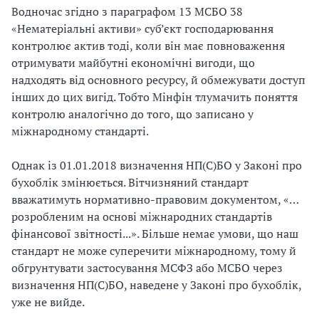
Водночас згідно з параграфом 13 МСБО 38
«Нематеріальні активи» суб’єкт господарювання
контролює актив тоді, коли він має повноваження
отримувати майбутні економічні вигоди, що
надходять від основного ресурсу, й обмежувати доступ
інших до цих вигід. Тобто Мінфін тлумачить поняття
контролю аналогічно до того, що записано у
міжнародному стандарті.
Однак із 01.01.2018 визначення НП(С)БО у Законі про
бухоблік змінюється. Вітчизняний стандарт
вважатимуть нормативно-правовим документом, «…
розробленим на основі міжнародних стандартів
фінансової звітності...». Більше немає умови, що наш
стандарт не може суперечити міжнародному, тому й
обгрунтувати застосування МСФЗ або МСБО через
визначення НП(С)БО, наведене у Законі про бухоблік,
уже не вийде.