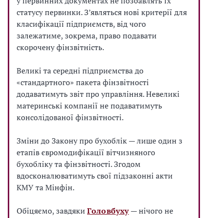
у первинних документах не позбавлять їх
статусу первинки. З’являться нові критерії для
класифікації підприємств, від чого
залежатиме, зокрема, право подавати
скорочену фінзвітність.
Великі та середні підприємства до
«стандартного» пакета фінзвітності
додаватимуть звіт про управління. Невеликі
материнські компанії не подаватимуть
консолідованої фінзвітності.
Зміни до Закону про бухоблік — лише один з
етапів євромодифікації вітчизняного
бухобліку та фінзвітності. Згодом
вдосконалюватимуть свої підзаконні акти
КМУ та Мінфін.
Обіцяємо, завдяки
Головбуху
— нічого не