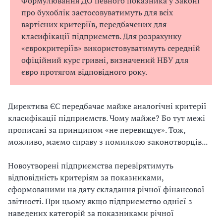
Формулювання
ДО
певного показника у Законі
про бухоблік застосовуватимуть для всіх
вартісних критеріїв, передбачених для
класифікації підприємств. Для розрахунку
«єврокритеріїв» використовуватимуть середній
офіційний курс гривні, визначений НБУ для
євро протягом відповідного року.
Директива ЄС передбачає майже аналогічні критерії
класифікації підприємств. Чому майже? Бо тут межі
прописані за принципом «не перевищує». Тож,
можливо, маємо справу з помилкою законотворців...
Новоутворені підприємства перевірятимуть
відповідність критеріям за показниками,
сформованими на дату складання річної фінансової
звітності. При цьому якщо підприємство однієї з
наведених категорій за показниками річної