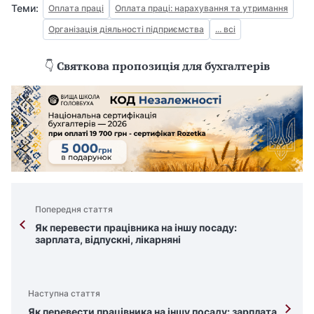
Теми:
Оплата праці
Оплата праці: нарахування та утримання
Організація діяльності підприємства
... всі
👇
Святкова пропозиція для бухгалтерів
Попередня стаття
Як перевести працівника на іншу посаду:
зарплата, відпускні, лікарняні
Наступна стаття
Як перевести працівника на іншу посаду: зарплата,