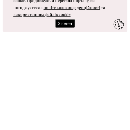
cookie. Продовжуючи перегляд порталу, ви
погоджуєтеся з
політикою конфіденційності
та
ОТРИМАТИ ДОСТУП
використанням файлів cookie
Згоден
Контакти
Зворотний зв'язок
Карта сайту
Політика використання файлів cookie
Політика конфіденційності
© Головбух, 2026. Усі права захищено
Повне або часткове копіювання будь-яких матеріалів сайту,