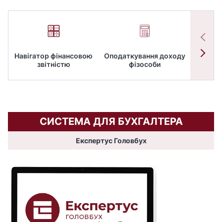
Навігатор фінансовою
Оподаткування доходу
ПД
звітністю
фізособи
СИСТЕМА ДЛЯ БУХГАЛТЕРА
Експертус Головбух