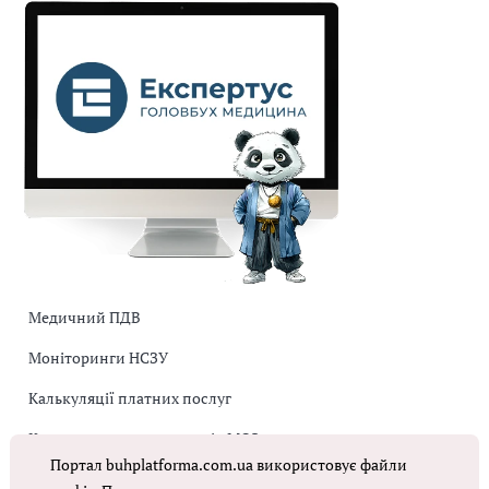
Медичний ПДВ
Моніторинги НСЗУ
Калькуляції платних послуг
Коригувальна накладна від МОЗ
Портал buhplatforma.com.ua використовує файли
Оплата праці в КНП