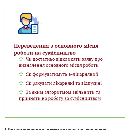
Переведення з основного місця
роботи на сумісництво
Чи достатньо відкликати заяву про
визначення основного місця роботи
Як формуватимуть е-лікарняний
Як рахувати лікарняні та відпускні
За яким алгоритмом звільнити та
прийняти на роботу за сумісництвом