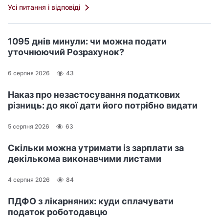
Усі питання і відповіді
1095 днів минули: чи можна подати
уточнюючий Розрахунок?
6 серпня 2026
43
Наказ про незастосування податкових
різниць: до якої дати його потрібно видати
5 серпня 2026
63
Скільки можна утримати із зарплати за
декількома виконавчими листами
4 серпня 2026
84
ПДФО з лікарняних: куди сплачувати
податок роботодавцю