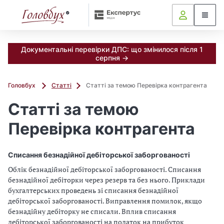
Документальні перевірки ДПС: що змінилося після 1
серпня →
Головбух
Статті
Статті за темою Перевірка контрагента
Статті за темою
Перевірка контрагента
Списання безнадійної дебіторської заборгованості
Облік безнадійної дебіторської заборгованості. Списання
безнадійної дебіторки через резерв та без нього. Приклади
бухгалтерських проведень зі списання безнадійної
дебіторської заборгованості. Виправлення помилок, якщо
безнадійну дебіторку не списали. Вплив списання
дебіторської заборгованості на податок на прибуток