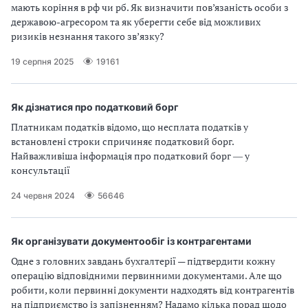
мають коріння в рф чи рб. Як визначити пов’язаність особи з
державою-агресором та як уберегти себе від можливих
ризиків незнання такого звʼязку?
19 серпня 2025
19161
Як дізнатися про податковий борг
Платникам податків відомо, що несплата податків у
встановлені строки спричиняє податковий борг.
Найважливіша інформація про податковий борг ― у
консультації
24 червня 2024
56646
Як організувати документообіг із контрагентами
Одне з головних завдань бухгалтерії — підтвердити кожну
операцію відповідними первинними документами. Але що
робити, коли первинні документи надходять від контрагентів
на підприємство із запізненням? Надамо кілька порад щодо