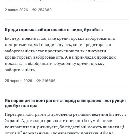
2 липня 2026
254889
Кредиторська заборгованість: види, бухоблік
Експерт пояснив, що таке кредиторська заборгованість
підприємства, які її види існують, коли кредиторська
заборгованість стає простроченою та як списувати
кредиторську заборгованість. А на прикладах проводок
показав, як відображати в бухобліку кредиторську
заборгованість
25 червня 2026
216696
Як перевірити контрагента перед співпрацею: інструкція
для бухгалтера
Перевірка контрагента зумовлена реаліями ведення бізнесу в
Україні. Адже якщо проводите операції із сумнівними
контрагентами, ризикуєте, бо податківці можуть визнати ці
операції нереальними і донарахувати податків. Аби не