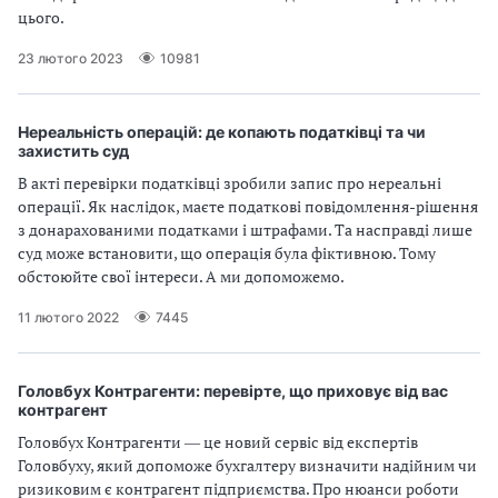
цього.
23 лютого 2023
10981
Нереальність операцій: де копають податківці та чи
захистить суд
В акті перевірки податківці зробили запис про нереальні
операції. Як наслідок, маєте податкові повідомлення-рішення
з донарахованими податками і штрафами. Та насправді лише
суд може встановити, що операція була фіктивною. Тому
обстоюйте свої інтереси. А ми допоможемо.
11 лютого 2022
7445
Головбух Контрагенти: перевірте, що приховує від вас
контрагент
Головбух Контрагенти ― це новий сервіс від експертів
Головбуху, який допоможе бухгалтеру визначити надійним чи
ризиковим є контрагент підприємства. Про нюанси роботи