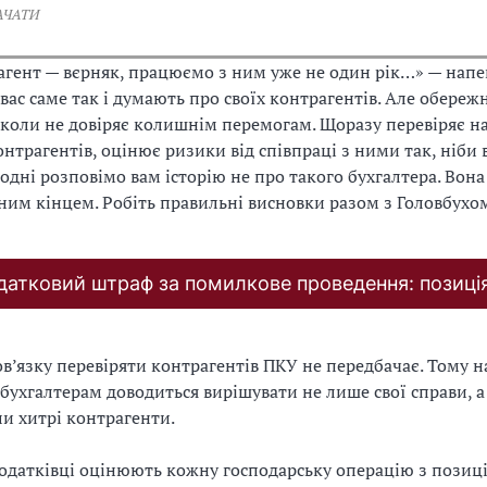
АЧАТИ
гент — вєрняк, працюємо з ним уже не один рік…» — напе
 вас саме так і думають про своїх контрагентів. Але обереж
іколи не довіряє колишнім перемогам. Щоразу перевіряє на
нтрагентів, оцінює ризики від співпраці з ними так, ніби 
годні розповімо вам історію не про такого бухгалтера. Вона
ним кінцем. Робіть правильні висновки разом з Головбухо
датковий штраф за помилкове проведення: позиці
в’язку перевіряти контрагентів ПКУ не передбачає. Тому н
бухгалтерам доводиться вирішувати не лише свої справи, а
ли хитрі контрагенти.
одатківці оцінюють кожну господарську операцію з позиці