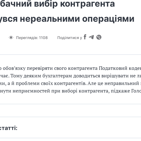
бачний вибір контрагента
увся нереальними операціями
Переглядів:
1108
Поділитися у
 обов’язку перевіряти свого контрагента Податковий коде
чає. Тому деяким бухгалтерам доводиться вирішувати не л
и, а й проблеми своїх контрагентів. Але це неправильний 
нути неприємностей при виборі контрагента, підкаже Голо
статті: