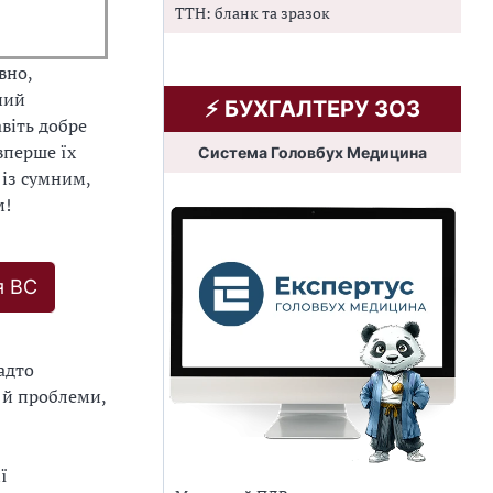
ТТН: бланк та зразок
вно,
ний
⚡️ БУХГАЛТЕРУ ЗОЗ
віть добре
вперше їх
Система Головбух Медицина
 із сумним,
м!
я ВС
адто
 й проблеми,
ї