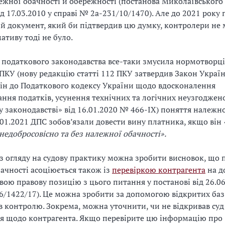
лежної обачності й обережності (постанова Миколаївськог
д 17.03.2010 у справі № 2а-231/10/1470). Але до 2021 року 
 документ, який би підтвердив цю думку, контролери не 
ативу тоді не було.
 податкового законодавства все-таки змусила нормотворц
2 ПКУ (нову редакцію статті 112 ПКУ затвердив Закон Украї
ін до Податкового кодексу України щодо вдосконалення
ання податків, усунення технічних та логічних неузгоджен
 законодавстві» від 16.01.2020 № 466-IX) поняття належно
1.01.2021 ДПС зобов’язали довести вину платника, якщо він
недобросовісно та без належної обачності».
 з огляду на судову практику можна зробити висновок, що 
ачності асоціюється також із
перевіркою контрагента
на д
свою правову позицію з цього питання у постанові від 26.06
6/1422/17). Це можна зробити за допомогою відкритих баз
ів контролю. Зокрема, можна уточнити, чи не відкривав су
я щодо контрагента. Якщо перевірите цю інформацію про