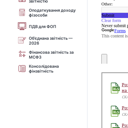
звітністю
Оподаткування доходу
фізособи
ПДВ для ФОП
Об’єднана звітність —
2026
Фінансова звітність за
МСФЗ
Консолідована
фінзвітність
Ро
на
СК
Ро
СК
Ро