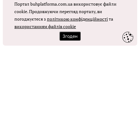
Портал buhplatforma.com.ua використовує файли
Оплата праці в КНП
cookie. Продовжуючи перегляд порталу, ви
погоджуєтеся з
політикою конфіденційності
та
використанням файлів cookie
ОТРИМАТИ ДОСТУП
Згоден
Контакти
Зворотний зв'язок
Карта сайту
Політика використання файлів cookie
Політика конфіденційності