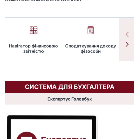
Навігатор фінансовою
Оподаткування доходу
ПД
звітністю
фізособи
СИСТЕМА ДЛЯ БУХГАЛТЕРА
Експертус Головбух