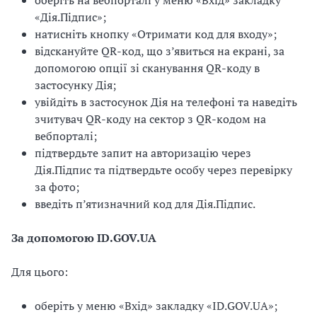
оберіть на вебпорталі у меню «Вхід» закладку
«Дія.Підпис»;
натисніть кнопку «Отримати код для входу»;
відскануйте QR-код, що з’явиться на екрані, за
допомогою опції зі сканування QR-коду в
застосунку Дія;
увійдіть в застосунок Дія на телефоні та наведіть
зчитувач QR-коду на сектор з QR-кодом на
вебпорталі;
підтвердьте запит на авторизацію через
Дія.Підпис та підтвердьте особу через перевірку
за фото;
введіть п’ятизначний код для Дія.Підпис.
За допомогою ID.GOV.UA
Для цього:
оберіть у меню «Вхід» закладку «ID.GOV.UA»;