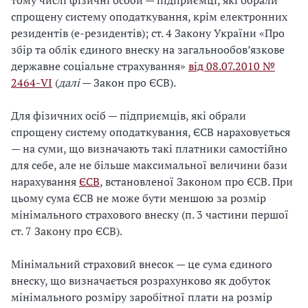
тому числі фізичні особи — підприємці, які обрали
спрощену систему оподаткування, крім електронних
резидентів (е-резидентів); ст. 4 Закону України «Про
збір та облік єдиного внеску на загальнообов’язкове
державне соціальне страхування»
від 08.07.2010 №
2464-VI
(
далі
— Закон про ЄСВ).
Для фізичних осіб — підприємців, які обрали
спрощену систему оподаткування, ЄСВ нараховується
— на суми, що визначають такі платники самостійно
для себе, але не більше максимальної величини бази
нарахування
ЄСВ
, встановленої Законом про ЄСВ. При
цьому сума ЄСВ не може бути меншою за розмір
мінімального страхового внеску (п. 3 частини першої
ст. 7 Закону про ЄСВ).
Мінімальний страховий внесок — це сума єдиного
внеску, що визначається розрахунково як добуток
мінімального розміру заробітної плати на розмір