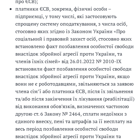
про ЄСВ);
платники ЄСВ, зокрема, фізичні особи –
підприємці, у тому числі, які застосовують
спрощену систему оподаткування, з числа осіб,
стосовно яких згідно із Законом України «Про
соціальний і правовий захист осіб, стосовно яких
встановлено факт позбавлення особистої свободи
внаслідок збройної агресії проти України, та
членів їхніх сімей» від 26.01.2022 № 2010-IX
встановили факт позбавлення особистої свободи
внаслідок збройної агресії проти України, якщо
вони не є роботодавцями, звільняються за заявою
члена сім’ї або платника ЄСВ, після їх звільнення
та/або після закінчення їх лікування (реабілітації)
від виконання обов’язків, визначених частиною
другою ст. 6 Закону № 2464, сплати недоїмки з
єдиного внеску, пені та штрафів за її несплату на
весь період позбавлення особистої свободи
внаслідок збройної агресії проти України та