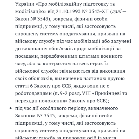
України «Про мобілізаційну підготовку та
мобілізацію» від 21.10.1993 № 3543-ХІІ (
далі
—
Закон № 3543), зокрема, фізичні особи —
підприємці, у тому числі, які застосовують
спрощену систему оподаткування, призвані на
військову службу під час мобілізації або залучені
до виконання обов’язків щодо мобілізації за
посадами, передбаченими штатами воєнного
часу, або за контрактом на весь строк їх
військової служби звільняються від виконання
своїх обов’язків, визначених частиною другою
статті 6 Закону про ЄСВ, якщо вони не є
роботодавцями (п. 9-2 розд. VIII «Прикінцеві та
перехідні положення» Закону про ЄСВ);
під час дії особливого періоду, визначеного
Законом № 3543, зокрема, фізичні особи –
підприємці, у тому числі, які застосовують
спрощену систему оподаткування, призвані на
військову службу за призовом осіб із числа