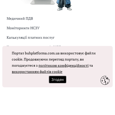
Медичний ПДВ
Моніторинги НСЗУ
Калькуляції платних послуг
Коригувальна накладна від МОЗ
Портал buhplatforma.com.ua використовує файли
Оплата праці в КНП
cookie. Продовжуючи перегляд порталу, ви
погоджуєтеся з
політикою конфіденційності
та
ОТРИМАТИ ДОСТУП
використанням файлів cookie
Згоден
Контакти