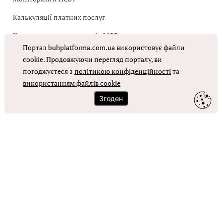
Калькуляції платних послуг
Коригувальна накладна від МОЗ
Портал buhplatforma.com.ua використовує файли
Оплата праці в КНП
cookie. Продовжуючи перегляд порталу, ви
погоджуєтеся з
політикою конфіденційності
та
ОТРИМАТИ ДОСТУП
використанням файлів cookie
Згоден
Контакти
Зворотний зв'язок
Карта сайту
Політика використання файлів cookie