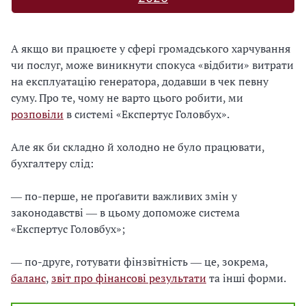
А якщо ви працюєте у сфері громадського харчування
чи послуг, може виникнути спокуса «відбити» витрати
на експлуатацію генератора, додавши в чек певну
суму. Про те, чому не варто цього робити, ми
розповіли
в системі «Експертус Головбух».
Але як би складно й холодно не було працювати,
бухгалтеру слід:
― по-перше, не проґавити важливих змін у
законодавстві ― в цьому допоможе система
«Експертус Головбух»;
― по-друге, готувати фінзвітність ― це, зокрема,
баланс
,
звіт про фінансові результати
та інші форми.