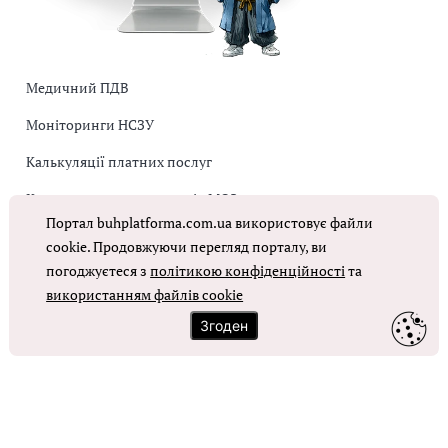
Медичний ПДВ
Моніторинги НСЗУ
Калькуляції платних послуг
Коригувальна накладна від МОЗ
Портал buhplatforma.com.ua використовує файли
Оплата праці в КНП
cookie. Продовжуючи перегляд порталу, ви
погоджуєтеся з
політикою конфіденційності
та
використанням файлів cookie
ОТРИМАТИ ДОСТУП
Згоден