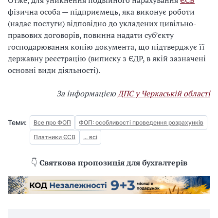
Отже, для уникнення подвійного нарахування
ЄСВ
фізична особа — підприємець, яка виконує роботи
(надає послуги) відповідно до укладених цивільно-
правових договорів, повинна надати суб’єкту
господарювання копію документа, що підтверджує її
державну реєстрацію (виписку з ЄДР, в якій зазначені
основні види діяльності).
За інформацією
ДПС у Черкаській області
Теми:
Все про ФОП
ФОП: особливості проведення розрахунків
Платники ЄСВ
... всі
👇
Святкова пропозиція для бухгалтерів