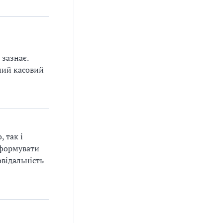
 зазнає.
ний касовий
 так і
о формувати
овідальність