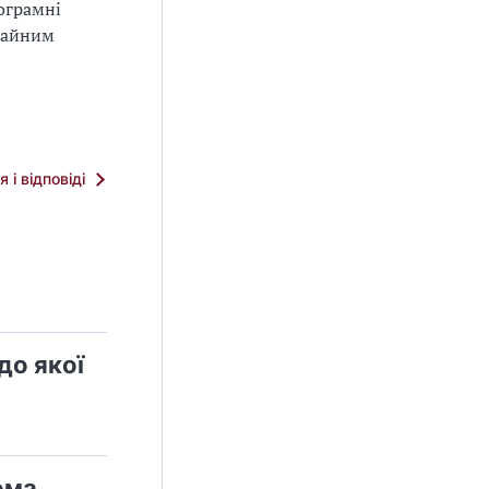
рограмні
ичайним
я і відповіді
до якої
ома