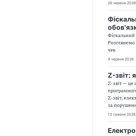
26 червня 2026
Фіскаль
обов'яз
Фіскальний 
Розглянемо 
чек
4 червня 2026
Z-звіт:
Z-звіт — це 
програмного.
Z-звіт, еле
за порушенн
13 травня 2026
Електро