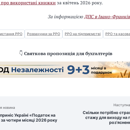
 про використані книжки
за квітень 2026 року.
За інформацією
ДПС в Івано-Франків
истання РРО
Розрахунки за РРО
РРО на підприємстві
РРО та касов
👇
Святкова пропозиція для бухгалтерів
Наступна
я новина
Скільки потрібно стра
приніс Україні «Податок на
стажу для виходу на 
 за чотири місяці 2026 року
роз’яснен