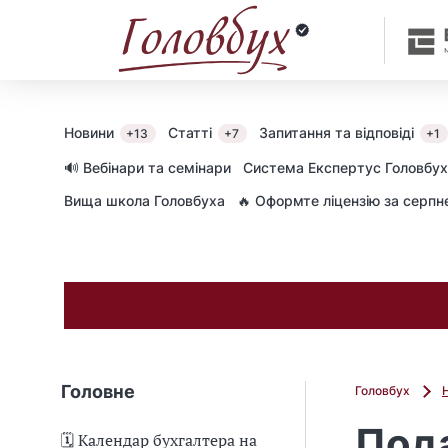
Новини
Статті
Запитання та відповіді
+13
+7
+1
🔊 Вебінари та семінари
Cистема Експертус Головбух
Вища школа Головбуха
🔥 Оформте ліцензію за серп
Головне
Головбух
Пода
🗓️ Календар бухгалтера на