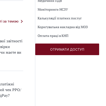
Медичний ПДВ
Моніторинги НСЗУ
Калькуляції платних послуг
тті за темою
Коригувальна накладна від МОЗ
Оплата праці в КНП
ої звітності
евірки
ОТРИМАТИ ДОСТУП
 чи маєте ви
платіжні
ний чек РРО/
qPay?