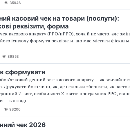
35946
ний касовий чек на товари (послуги):
кові реквізити, форма
чек касового апарату (РРО/пРРО), хоча й не часто, але змін
його існуючу форму та реквізити, що має містити фіскаль
89853
 як сформувати
обов’язковий денний звіт касового апарату — як звичайного,
 Друкувати його чи ні, як, де і скільки зберігати, як част
ктронний Z-звіт, особливості Z-звітів програмних РРО, відп
я — в огляді
98200
нний чек 2026