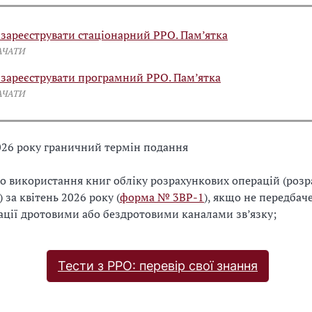
 зареєструвати стаціонарний РРО. Пам’ятка
АЧАТИ
 зареєструвати програмний РРО. Пам’ятка
АЧАТИ
026 року граничний термін подання
ро використання книг обліку розрахункових операцій (роз
 за квітень 2026 року (
форма № 3ВР-1
), якщо не передбач
ції дротовими або бездротовими каналами зв’язку;
Тести з РРО: перевір свої знання