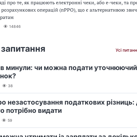
яді про те, як працюють електронні чеки, або е-чеки, та п
 розрахункових операцій (пРРО), що є альтернативою зв
аратам
14846
 запитання
Усі питанн
ів минули: чи можна подати уточнюючий
нок?
38
ро незастосування податкових різниць: 
го потрібно видати
59
 можна утримати із зарплати за декільк