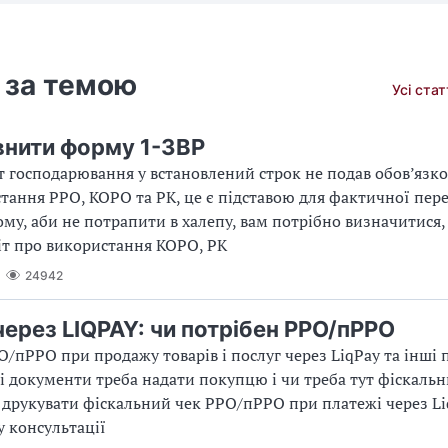
 за темою
Усі ста
внити форму 1-ЗВР
т господарювання у встановлений строк не подав обов’язков
тання РРО, КОРО та РК, це є підставою для фактичної пер
ому, аби не потрапити в халепу, вам потрібно визначитися,
іт про використання КОРО, РК
24942
через LIQPAY: чи потрібен РРО/пРРО
О/пРРО при продажу товарів і послуг через LiqPay та інші 
і документи треба надати покупцю і чи треба тут фіскаль
друкувати фіскальний чек РРО/пРРО при платежі через Li
у консультації