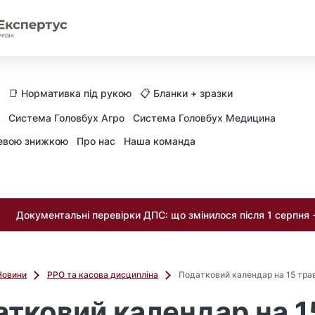
📑 Нормативка під рукою
📋 Бланки + зразки
Система Головбух Агро
Система Головбух Медицина
невою знижкою
Про нас
Наша команда
Документальні перевірки ДПС: що змінилося після 1 серпня
Новини
РРО та касова дисципліна
Податковий календар на 15 тра
тковий календар на 1