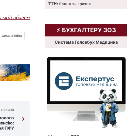
ТТН: бланк та зразок
ській області
⚡️ БУХГАЛТЕРУ ЗОЗ
а дисципліна
Система Головбух Медицина
 новина
хового
пенсію:
ня ПФУ