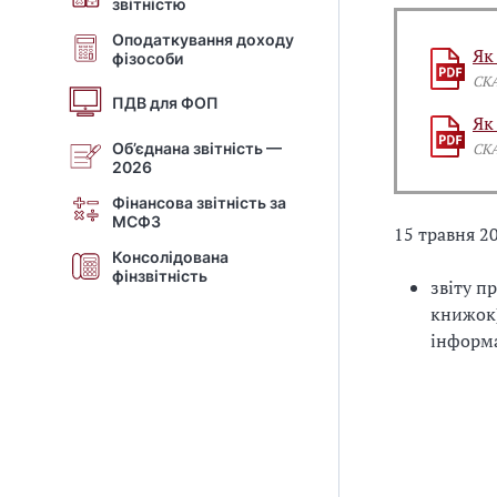
звітністю
Оподаткування доходу
Як
фізособи
СК
ПДВ для ФОП
Як
Об’єднана звітність —
СК
2026
Фінансова звітність за
МСФЗ
15 травня 2
Консолідована
фінзвітність
звіту п
книжок)
інформа